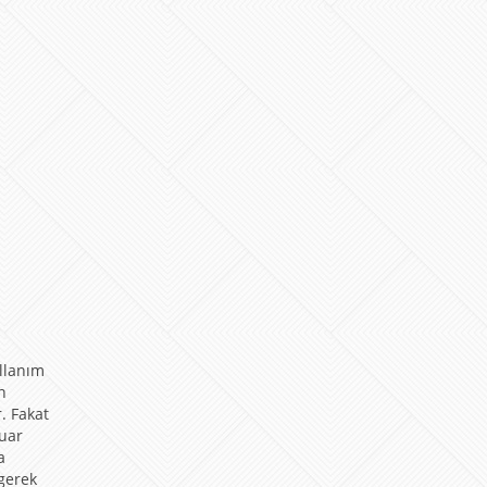
llanım
n
. Fakat
vuar
a
 gerek