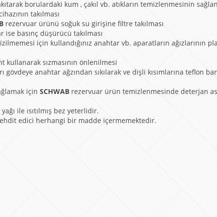
kıtarak borulardaki kum , çakıl vb. atıkların temizlenmesinin sağla
 cihazının takılması
AB
rezervuar ürünü soğuk su girişine filtre takılması
ar ise basınç düşürücü takılması
izilmemesi için kullandığınız anahtar vb. aparatların ağızlarının pl
nt kullanarak sızmasının önlenilmesi
rı gövdeye anahtar ağzından sıkılarak ve dişli kısımlarına teflon ba
ağlamak için
SCHWAB
rezervuar ürün temizlenmesinde deterjan asi
ağı ile ısıtılmış bez yeterlidir.
 tehdit edici herhangi bir madde içermemektedir.