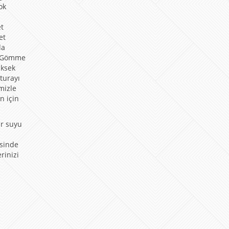
ok
et
et
da
. Gömme
üksek
turayı
mizle
n için
ar suyu
esinde
rinizi