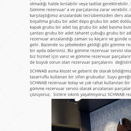
olmadığı halde kırılabilir veya tadilat gerektirebi
Gömme rezervuar’ a ve parçalarına zarar verebilir, iç
karşılaştığımız arızalardaki tecrübemizden ders ala
boşaltma grubu bir adet depo grubu bir adet doldu
kapak grubu bir adet taş grubu bir adet basma buto
çantası grubu bir adet taharet çubuğu grubu bir
rezervuar arızalandığı zaman su kaçarır ve günde ort
gelir. Bazende su şebekeden geldiği gibi gömme reze
bir ayda ödersiniz. Biz gömme rezervuar servisi o
biz hizmet için varız ve gömme rezervuar parçalarını 
de büyük sorun olan rezervuar parçalarını değisti
SCHWAB asma klozet ve geberit de olarak bildiğimiz
tasarruflu kullanan bir sifon grubudur. Suyu gere
SCHWAB rezervuar kolay ve çok rahat kullanılan bir
gömme rezervuar servisi olarak arızalanan parçaların
çözüyoruz. Sizlere sıkıntı yaşatmıyoruz SCHWAB rez