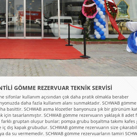
ANTİLİ GÖMME REZERVUAR TEKNİK SERVİSİ
 sifonlar kullanım açısından çok daha pratik olmakla beraber
banyonuzda daha fazla kullanım alanı sunmaktadır. SCHWAB gömme
aha basittir. SCHWAB asma klozetler banyonuza şık bir görünüm ka
ak için tasarlanmıştır. SCHWAB gömme rezervuarın yaklaşık 8 adet f
farklı gruptan oluşur bunlar; pompa grubu boşaltma takımı kafes
e iç dış kapak grubudur. SCHWAB gömme rezervuarın size çıkarabil
ırma ya da su vermemedir. SCHWAB gömme rezervuarların tamiri SCH