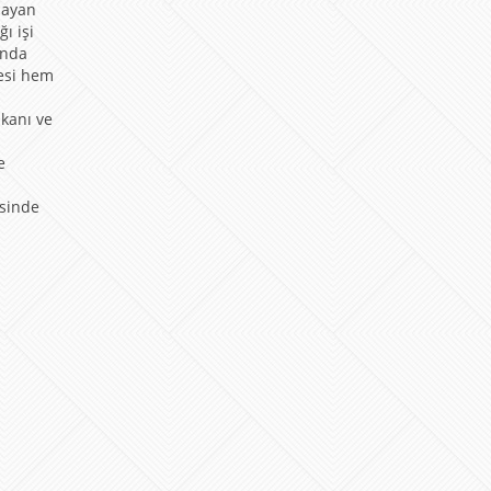
mayan
ı işi
unda
lesi hem
kanı ve
e
isinde