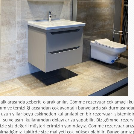
lk arasında geberit olarak anılır. Gömme rezervuar çok amaçlı ku
nım ve temizliği açısından çok avantajlı banyolarda şık durmasında
uzun yıllar boyu eskimeden kullanılabilen bir rezervuar sistemidir
lı su ve aşırı kullanımdan dolayı arıza yapabilir. Biz gömme rezer
izle siz değerli müşterilerimizin yanındayız. Gömme rezervuar arız
madığınız taktirde size maliyeti çok yüksek olabilir. Banyolarınız