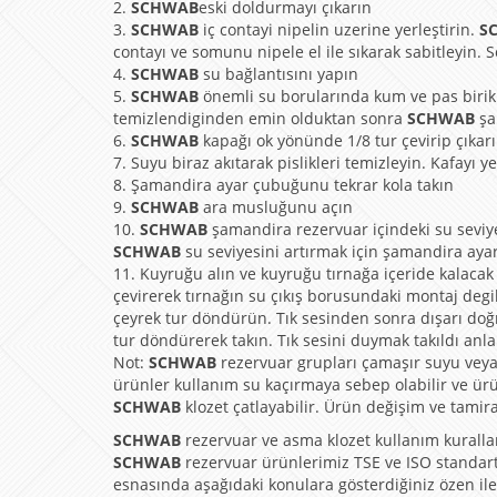
2.
SCHWAB
eski doldurmayı çıkarın
3.
SCHWAB
iç contayi nipelin uzerine yerleştirin.
S
contayı ve somunu nipele el ile sıkarak sabitleyin. S
4.
SCHWAB
su bağlantısını yapın
5.
SCHWAB
önemli su borularında kum ve pas birikint
temizlendiginden emin olduktan sonra
SCHWAB
şa
6.
SCHWAB
kapağı ok yönünde 1/8 tur çevirip çıkarı
7. Suyu biraz akıtarak pislikleri temizleyin. Kafayı y
8. Şamandira ayar çubuğunu tekrar kola takın
9.
SCHWAB
ara musluğunu açın
10.
SCHWAB
şamandira rezervuar içindeki su seviy
SCHWAB
su seviyesini artırmak için şamandira aya
11. Kuyruğu alın ve kuyruğu tırnağa içeride kalacak 
çevirerek tırnağın su çıkış borusundaki montaj degi
çeyrek tur döndürün. Tık sesinden sonra dışarı doğ
tur döndürerek takın. Tık sesini duymak takıldı anla
Not:
SCHWAB
rezervuar grupları çamaşır suyu veya k
ürünler kullanım su kaçırmaya sebep olabilir ve ür
SCHWAB
klozet çatlayabilir. Ürün değişim ve tamira
SCHWAB
rezervuar ve asma klozet kullanım kuralla
SCHWAB
rezervuar ürünlerimiz TSE ve ISO standart
esnasında aşağıdaki konulara gösterdiğiniz özen il