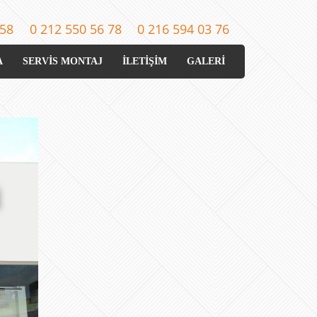
 58
0 212 550 56 78
0 216 594 03 76
A
SERVİS MONTAJ
İLETİŞİM
GALERİ
İ