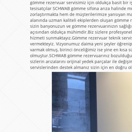
gömme rezervuar servisimiz için oldukça basit bir 
tesisatçılar SCHWAB gömme sifona arıza halinde mü
zorlaştırmakta hem de müşterilerimize yansıyan ma
alanında uzman kaliteli ekiplerden oluşan gömme re
sizin banyonuzun ve gömme rezervuarınızın sağlığ
açısından oldukça mühimdir.Biz sizlere profesyone
hizmeti sunmaktayız.Gömme rezervuar teknik servisi
vermekteyiz. Vizyonumuz daima yeni şeyler öğrenip
varmak olmuş, birinci önceliğimiz ise yine en kısa
olmuştur.SCHWAB gömme rezervuarınız bozulduğunda
sizlerin arızalarını orijinal yedek parçalar ile değ
servislerinden destek almanız sizin için en doğru ol