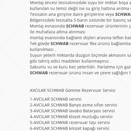
Montaj öncesi tesisatınızdaki suyu bir miktar boşa a
kullanılan su temiz değil ise su giriş hattına arıtma
Tesisatın ana girişine daire girişlerine veya
SCHW
Bölgenizdeki tesisatta 5 barın üstünde bir basınç v
Montaj esnasında
SCHWAB
rezervuar ürünlerinin ç
ile muhafaza altına alınması
montaj esansında bağlantı dişleri arasına teflon ba
Tek gövde
SCHWAB
rezervuar flex ürünü bağlantıla
kullanılması .
Suyun yeterli miktarda düzgün biçimde akmasını s
gibi tahriş edici maddeler kullanmayınız .
Sabunlu su ve kuru bez yeterlidir. Parlatma için gaz y
SCHWAB
rezervuar ürünü insan ve çevre sağlığını
AVCILAR SCHWAB Gömme Rezervuar Servisi
1-AVCILAR SCHWAB servisi
2-AVCILAR SCHWAB Banyo asma sifon servisi
3-AVCILAR SCHWAB lavabo Bataryası servisi
4-AVCILAR SCHWAB klozet musluğu servisi
5-AVCILAR SCHWAB rezervuar taşı servisi
6-AVCILAR SCHWAB kılozet kapağı servisi