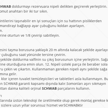
CHWAB
doldurmayı rezervuara nipeli delikten geçirerek yerleştirin.
omut anahtarı bir iki tur sıkın.
ilerini taşınabilir en iyi sonuçları için su hattının pisliklerden
mandirayi bağlayıp ayar çubuğunu koldan ayarlayın.
n.
erine oturtun ve 1/8 çevirip sabitleyin.
esini taşma borusuna yaklaşık 20 m altında kalacak şekilde ayarlayı
r çubuğunu saat yönünde tersine çevirin.
şekilde doldurma valfinin su çıkış borusunun içine yerleştirin. Sağ
line oturduğuna emin olun. 12. Nipeli üsteki parça ile beraber sol
ru çekin ve çıkartın. Kullanmaman gereken nipeli aynı şekilde sağa
mına gelir.
lor içeren tuvalet temizleyicileri ve tabletleri asla kullanmayın. Bu
ün SCHWAB garanti kapsamı dışında kalır.Somonları aşırı sıkmayın
ttan daima kaliteli orjinal
SCHWAB
parçalarını kullanın.
rı
larında üstün teknoloji ile üretilmekte olup gerek montaj gerekse 
e sizlere uzun yıllar sorunsuz hizmet verSCHWABktir