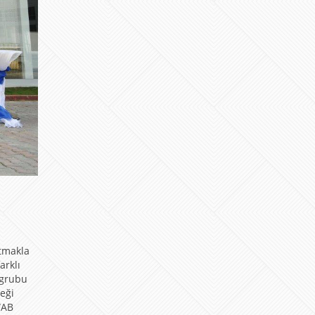
tmakla
arklı
 grubu
eği
WAB