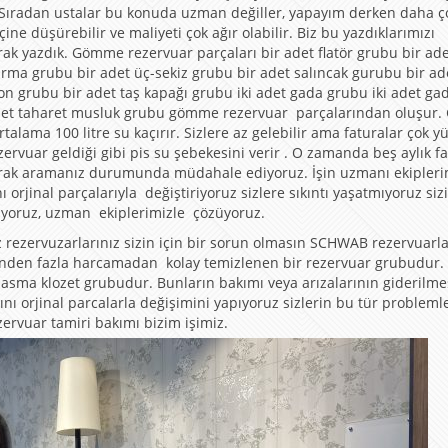
lir. Sıradan ustalar bu konuda uzman değiller, yapayım derken daha ç
ine düşürebilir ve maliyeti çok ağır olabilir. Biz bu yazdıklarımızı
rak yazdık. Gömme rezervuar parçaları bir adet flatör grubu bir ad
rma grubu bir adet üç-sekiz grubu bir adet salıncak gurubu bir ad
n grubu bir adet taş kapağı grubu iki adet gada grubu iki adet ga
 adet taharet musluk grubu gömme rezervuar parçalarından oluşur
alama 100 litre su kaçırır. Sizlere az gelebilir ama faturalar çok y
rvuar geldiği gibi pis su şebekesini verir . O zamanda beş aylık fa
larak aramanız durumunda müdahale ediyoruz. İşin uzmanı ekipleri
orjinal parçalarıyla değiştiriyoruz sizlere sıkıntı yaşatmıyoruz sizi
riyoruz, uzman ekiplerimizle çözüyoruz.
 rezervuzarlarınız sizin için bir sorun olmasın SCHWAB rezervuarl
ğinden fazla harcamadan kolay temizlenen bir rezervuar grubudur.
 asma klozet grubudur. Bunların bakımı veya arızalarının giderilm
ı orjinal parcalarla değişimini yapıyoruz sizlerin bu tür problemle
ervuar tamiri bakımı bizim işimiz.