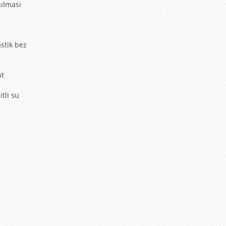
nılması
astik bez
nt
tli su