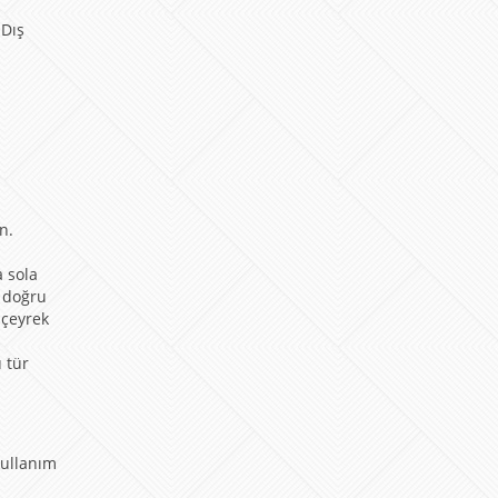
 Dış
n.
a sola
a doğru
 çeyrek
 tür
kullanım