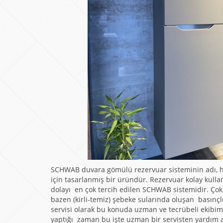
SCHWAB duvara gömülü rezervuar sisteminin adı, ha
için tasarlanmış bir üründür. Rezervuar kolay kulla
dolayı en çok tercih edilen SCHWAB sistemidir. Çok 
bazen (kirli-temiz) şebeke sularında oluşan basınç
servisi olarak bu konuda uzman ve tecrübeli ekibim
yaptığı zaman bu işte uzman bir servisten yardım al