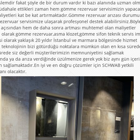
işlemdir fakat şöyle de bir durum vardır ki bazı alanında uzman ol
dahale ettikleri zaman hem gömme rezervuar servisimizin yapacağ
liyetleri kat be kat artırmaktadır.Gömme rezervuar arızası durum
zervuar servisimize ulaşarak profesyonel destek alabilirsiniz.Böy
ı açısından hem de daha sonra artması muhtemel olan maliyetler
l olarak gömme rezervuar,asma klozet,gömme sifon teknik servis im
 olarak yaklaşık 20 yıldır İstanbul ve marmara bölgesinde hizmet
 teknolojinin bizi götürdüğü noktalara mümkün olan en kısa süred
 sürede siz değerli müşterilerimizin memnuniyetini sağlamak
 ya da arıza verdiğinde üzülmenize gerek yok biz aynı gün içer
işim sağlamaktadır.En iyi ve en doğru çözümler için SCHWAB yetkili
anı olacaktır.