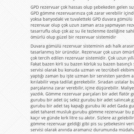
GPD rezervuar çok hassas olup şebekeden gelen suy
GPD gömme rezervuarınıza çok zarar verebilir içind
yoksa banyodaki ve tuvaletteki GPD duvara gömülü r
rezervuar olup çok uzun zaman arza yapmayan rezerv
tasarruflu olup çok az su ile tezlenme özeliğine s
ömürlü olup güzel bir rezervuar sistemidir
Duvara gömülü rezervuar sisteminin adı halk arasın
tasarlanmış bir üründür. Rezervuar çok uzun ömürlü
çok tercih edilen rezervuar sistemidir. Çok uzun yıl
Fakat bazen kirli su bazen körlük su bazen basınçl
servisi olarak bu konuda uzman ve tecrübeli ekibim
yaptığı zaman bu işte uzman bir servisten yardım alm
kırılabilir veya tadilat gerekebilir. Sıradan ustal
parçalarına zarar verebilir, içine düşürebilir. Maliye
yazdık. Gömme rezervuar parçaları bir adet flatör
gurubu bir adet üç sekiz gurubu bir adet salıncak
gurubu bir adet taş kapağı gurubu iki adet Gada g
adet taharet musluk gurubu gömme rezervuar bu p
kaçır ve günde kırk litre su akıtır. Sizlere az geleb
gömme rezervuar geldiği gibi pis su şebekesini ver
servisi olarak anında aramanız durumunda müdahale