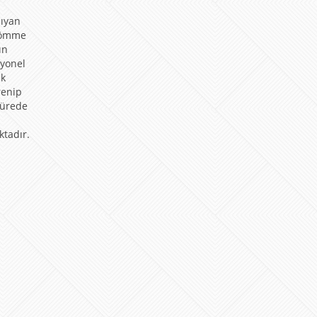
sıyan
 gömme
ın
syonel
ik
renip
sürede
ktadır.