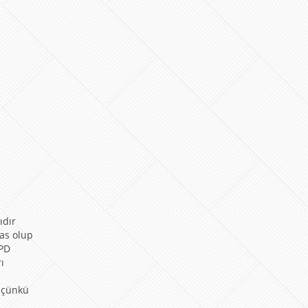
ıdır
sas olup
GPD
ı
r çünkü