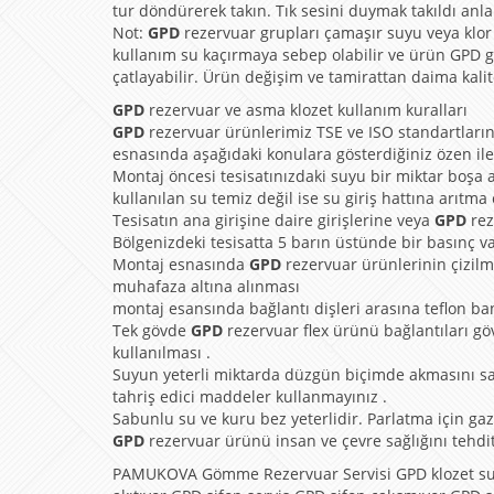
tur döndürerek takın. Tık sesini duymak takıldı anla
Not:
GPD
rezervuar grupları çamaşır suyu veya klor 
kullanım su kaçırmaya sebep olabilir ve ürün GPD g
çatlayabilir. Ürün değişim ve tamirattan daima kalite
GPD
rezervuar ve asma klozet kullanım kuralları
GPD
rezervuar ürünlerimiz TSE ve ISO standartların
esnasında aşağıdaki konulara gösterdiğiniz özen ile
Montaj öncesi tesisatınızdaki suyu bir miktar boşa a
kullanılan su temiz değil ise su giriş hattına arıtma
Tesisatın ana girişine daire girişlerine veya
GPD
rez
Bölgenizdeki tesisatta 5 barın üstünde bir basınç v
Montaj esnasında
GPD
rezervuar ürünlerinin çizilm
muhafaza altına alınması
montaj esansında bağlantı dişleri arasına teflon ba
Tek gövde
GPD
rezervuar flex ürünü bağlantıları gö
kullanılması .
Suyun yeterli miktarda düzgün biçimde akmasını s
tahriş edici maddeler kullanmayınız .
Sabunlu su ve kuru bez yeterlidir. Parlatma için gaz y
GPD
rezervuar ürünü insan ve çevre sağlığını tehd
PAMUKOVA Gömme Rezervuar Servisi GPD klozet su ak