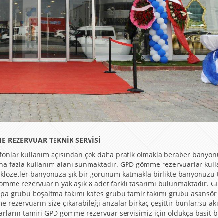
E REZERVUAR TEKNİK SERVİSİ
fonlar kullanım açısından çok daha pratik olmakla beraber banyo
aha fazla kullanım alanı sunmaktadır. GPD gömme rezervuarlar kul
 klozetler banyonuza şık bir görünüm katmakla birlikte banyonuzu 
gömme rezervuarın yaklaşık 8 adet farklı tasarımı bulunmaktadır. G
mpa grubu boşaltma takımı kafes grubu tamir takımı grubu asansör
rezervuarın size çıkarabileği arızalar birkaç çeşittir bunlar;su ak
arın tamiri GPD gömme rezervuar servisimiz için oldukça basit b