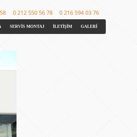
 58
0 212 550 56 78
0 216 594 03 76
A
SERVİS MONTAJ
İLETİŞİM
GALERİ