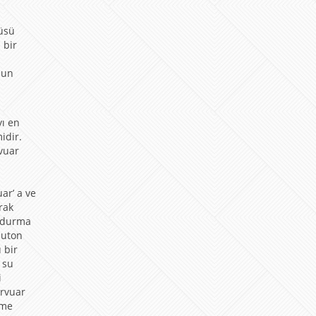
cüsü
 bir
zun
yı en
idir.
vuar
a
z
ar’ a ve
rak
oldurma
buton
 bir
 su
i
ervuar
mme