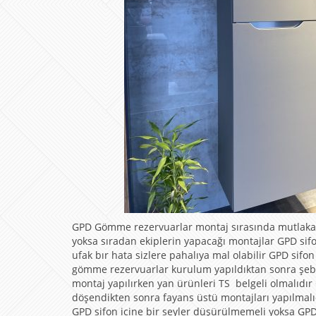
GPD Gömme rezervuarlar montaj sırasında mutlaka ser
yoksa sıradan ekiplerin yapacağı montajlar GPD sifo
ufak bır hata sizlere pahalıya mal olabilir GPD sifo
gömme rezervuarlar kurulum yapıldıktan sonra şebek
montaj yapılırken yan ürünleri TS belgeli olmalıdır
döşendikten sonra fayans üstü montajları yapılmalıd
GPD sifon icine bir seyler düşürülmemeli yoksa GPD 