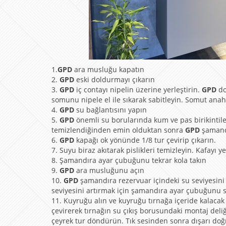
1.
GPD
ara musluğu kapatın
2.
GPD
eski doldurmayı çıkarın
3.
GPD
iç contayı nipelin üzerine yerleştirin.
GPD
do
somunu nipele el ile sıkarak sabitleyin. Somut anahtar
4.
GPD
su bağlantısını yapın
5.
GPD
önemli su borularında kum ve pas birikintileri
temizlendiğinden emin olduktan sonra
GPD
şamand
6.
GPD
kapağı ok yönünde 1/8 tur çevirip çıkarın.
7. Suyu biraz akıtarak pislikleri temizleyin. Kafayı y
8. Şamandıra ayar çubuğunu tekrar kola takın
9.
GPD
ara musluğunu açın
10.
GPD
şamandıra rezervuar içindeki su seviyesini
seviyesini artırmak için şamandıra ayar çubuğunu s
11. Kuyruğu alın ve kuyruğu tırnağa içeride kalacak 
çevirerek tırnağın su çıkış borusundaki montaj deli
çeyrek tur döndürün. Tık sesinden sonra dışarı doğ