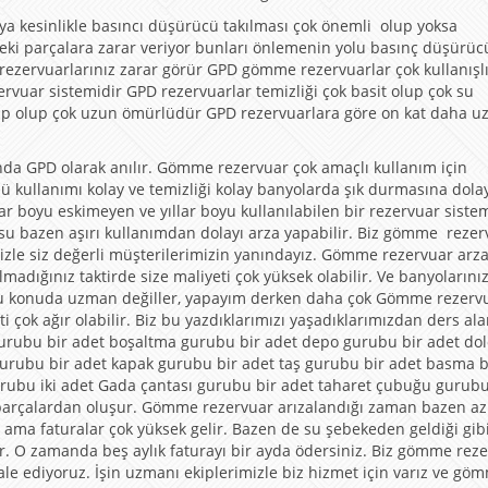
a kesinlikle basıncı düşürücü takılması çok önemli olup yoksa
eki parçalara zarar veriyor bunları önlemenin yolu basınç düşürü
ezervuarlarınız zarar görür GPD gömme rezervuarlar çok kullanışlı
uar sistemidir GPD rezervuarlar temizliği çok basit olup çok su
ahip olup çok uzun ömürlüdür GPD rezervuarlara göre on kat daha u
da GPD olarak anılır. Gömme rezervuar çok amaçlı kullanım için
 kullanımı kolay ve temizliği kolay banyolarda şık durmasına dola
lar boyu eskimeyen ve yıllar boyu kullanılabilen bir rezervuar sistem
ı su bazen aşırı kullanımdan dolayı arza yapabilir. Biz gömme rezer
izle siz değerli müşterilerimizin yanındayız. Gömme rezervuar arz
adığınız taktirde size maliyeti çok yüksek olabilir. Ve banyolarını
ar bu konuda uzman değiller, yapayım derken daha çok Gömme rezervu
ti çok ağır olabilir. Biz bu yazdıklarımızı yaşadıklarımızdan ders ala
 gurubu bir adet boşaltma gurubu bir adet depo gurubu bir adet d
 gurubu bir adet kapak gurubu bir adet taş gurubu bir adet basma 
urubu iki adet Gada çantası gurubu bir adet taharet çubuğu gurubu
arçalardan oluşur. Gömme rezervuar arızalandığı zaman bazen az
ilir ama faturalar çok yüksek gelir. Bazen de su şebekeden geldiği gib
ir. O zamanda beş aylık faturayı bir ayda ödersiniz. Biz gömme rez
 ediyoruz. İşin uzmanı ekiplerimizle biz hizmet için varız ve gö