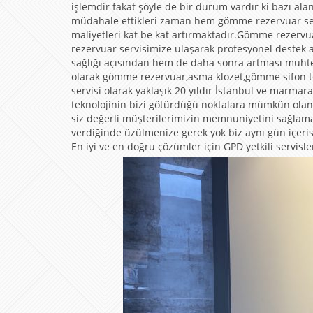
işlemdir fakat şöyle de bir durum vardır ki bazı a
müdahale ettikleri zaman hem gömme rezervuar serv
maliyetleri kat be kat artırmaktadır.Gömme rezerv
rezervuar servisimize ulaşarak profesyonel destek 
sağlığı açısından hem de daha sonra artması muhte
olarak gömme rezervuar,asma klozet,gömme sifon t
servisi olarak yaklaşık 20 yıldır İstanbul ve marm
teknolojinin bizi götürdüğü noktalara mümkün olan 
siz değerli müşterilerimizin memnuniyetini sağla
verdiğinde üzülmenize gerek yok biz aynı gün içerisi
En iyi ve en doğru çözümler için GPD yetkili servisle