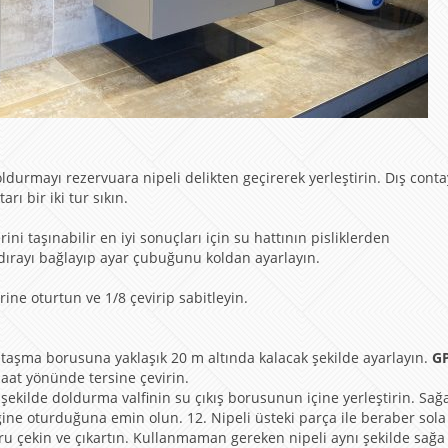
ldurmayı rezervuara nipeli delikten geçirerek yerleştirin. Dış conta
ı bir iki tur sıkın.
ni taşınabilir en iyi sonuçları için su hattının pisliklerden
ırayı bağlayıp ayar çubuğunu koldan ayarlayın.
erine oturtun ve 1/8 çevirip sabitleyin.
 taşma borusuna yaklaşık 20 m altında kalacak şekilde ayarlayın.
G
aat yönünde tersine çevirin.
şekilde doldurma valfinin su çıkış borusunun içine yerleştirin. Sağ
ğine oturduğuna emin olun. 12. Nipeli üsteki parça ile beraber sol
ru çekin ve çıkartın. Kullanmaman gereken nipeli aynı şekilde sağa