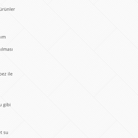
 ürünler
nım
nılması
bez ile
u gibi
t su