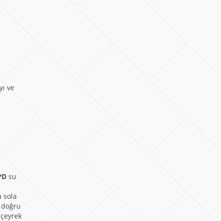
yı ve
PD
su
a sola
a doğru
 çeyrek