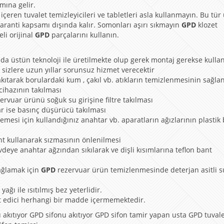
mına gelir.
içeren tuvalet temizleyicileri ve tabletleri asla kullanmayın. Bu tür
aranti kapsamı dışında kalır. Somonları aşırı sıkmayın
GPD
klozet
li orijinal
GPD
parçalarını kullanın.
da üstün teknoloji ile üretilmekte olup gerek montaj gerekse kulla
 sizlere uzun yıllar sorunsuz hizmet verecektir
kıtarak borulardaki kum , çakıl vb. atıkların temizlenmesinin sağla
 cihazının takılması
ervuar ürünü soğuk su girişine filtre takılması
ar ise basınç düşürücü takılması
emesi için kullandığınız anahtar vb. aparatların ağızlarının plastik 
nt kullanarak sızmasının önlenilmesi
vdeye anahtar ağzından sıkılarak ve dişli kısımlarına teflon bant
ağlamak için
GPD
rezervuar ürün temizlenmesinde deterjan asitli s
ağı ile ısıtılmış bez yeterlidir.
it edici herhangi bir madde içermemektedir.
ıtıyor GPD sifonu akıtıyor GPD sifon tamir yapan usta GPD tuvale