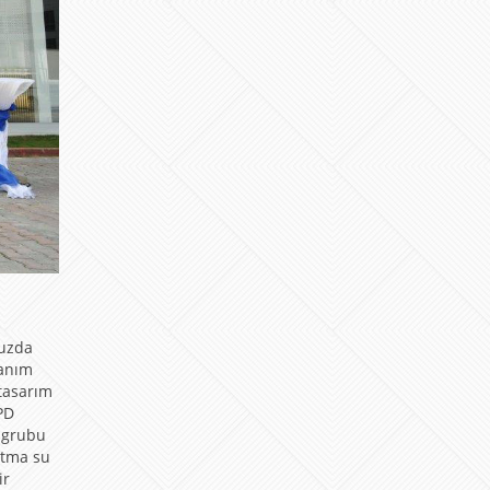
nuzda
lanım
tasarım
PD
 grubu
ıtma su
ir