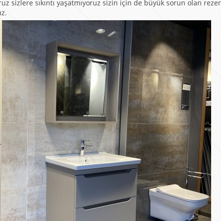
oruz sizlere sıkıntı yaşatmıyoruz sizin için de büyük sorun olan reze
uz.