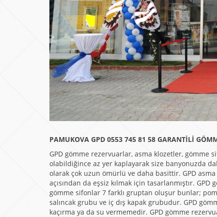
PAMUKOVA GPD 0553 745 81 58 GARANTİLİ GÖMM
GPD gömme rezervuarlar, asma klozetler, gömme si
olabildiğince az yer kaplayarak size banyonuzda d
olarak çok uzun ömürlü ve daha basittir. GPD asma
açısından da eşsiz kılmak için tasarlanmıştır. GPD 
gömme sifonlar 7 farklı gruptan oluşur bunlar; po
salıncak grubu ve iç dış kapak grubudur. GPD gömme 
kaçırma ya da su vermemedir. GPD gömme rezervuarl