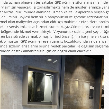
lanında uzman olmayan tesisatçılar GPD gömme sifona arıza halinde
isimizin yapacağı işi zorlaştırmakta hem de müşterilerimize yan
uar arızası durumunda alanında uzman kaliteli ekiplerden oluşan
alabilirsiniz.Böylesi hem sizin banyonuzun ve gömme rezervuarınız
mel olan maliyetler açısından oldukça mühimdir.Biz sizlere profe
eknik servis imkanı ve hizmeti sunmaktayız.Gömme rezervuar tekn
ara bölgesinde hizmet vermekteyiz. Vizyonumuz daima yeni şeyler öğ
en kısa sürede varmak olmuş, birinci önceliğimiz ise yine en kısa 
mak olmuştur. GPD gömme rezervuarınız bozulduğunda ya da arıza
nde sizlerin arızalarını orijinal yedek parçalar ile değişim sağlama
rinden destek almanız sizin için en doğru olanı olacaktır.