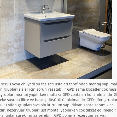
vis veya ehliyetli su tesisatı ustaları tarafından montaj yapılmal
n grupları sizler için sorun yaşatabilir GPD asma klozetler cok has
n grupları montaj yapılırken mutlaka GPD contaları kullanılmalıdır 
e suyuna filtre ve basınç düşürücü takılmalıdır GPD sifon gruplar
 GPD sifon grupları sıva altı kurulum yapıldıktan sonra seramikler
ır. Rezervuar grupları üst montaj yapılırken çok dikkat edilmelidi
sifonlar sürekli arıza verebilir GPD gömme rezervuar servisi