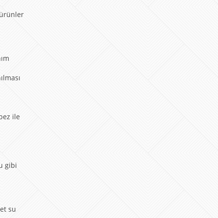
 ürünler
nım
nılması
bez ile
u gibi
et su