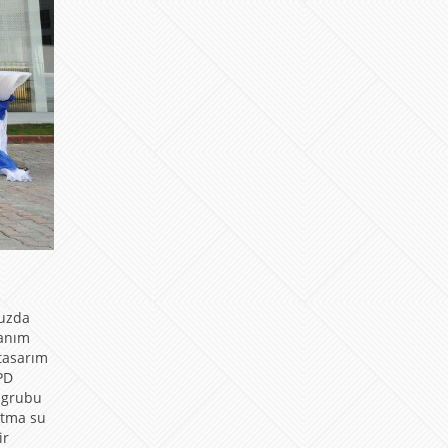
nuzda
lanım
tasarım
PD
 grubu
ıtma su
ir