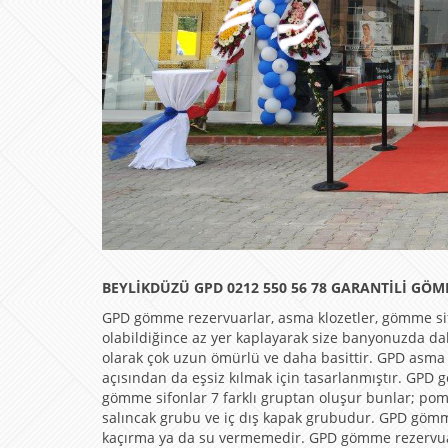
BEYLİKDÜZÜ GPD 0212 550 56 78 GARANTİLİ GÖM
GPD gömme rezervuarlar, asma klozetler, gömme si
olabildiğince az yer kaplayarak size banyonuzda d
olarak çok uzun ömürlü ve daha basittir. GPD asma
açısından da eşsiz kılmak için tasarlanmıştır. GPD 
gömme sifonlar 7 farklı gruptan oluşur bunlar; po
salıncak grubu ve iç dış kapak grubudur. GPD gömme 
kaçırma ya da su vermemedir. GPD gömme rezervuarl