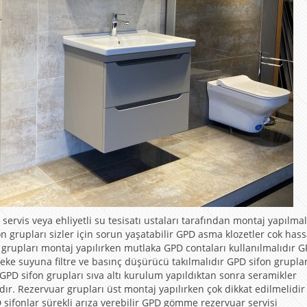
vis veya ehliyetli su tesisatı ustaları tarafından montaj yapılmal
n grupları sizler için sorun yaşatabilir GPD asma klozetler cok has
n grupları montaj yapılırken mutlaka GPD contaları kullanılmalıdır 
e suyuna filtre ve basınç düşürücü takılmalıdır GPD sifon gruplar
 GPD sifon grupları sıva altı kurulum yapıldıktan sonra seramikler
ır. Rezervuar grupları üst montaj yapılırken çok dikkat edilmelidi
sifonlar sürekli arıza verebilir GPD gömme rezervuar servisi