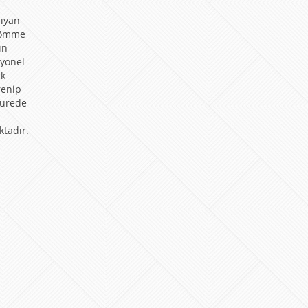
sıyan
 gömme
ın
syonel
ik
renip
sürede
ktadır.