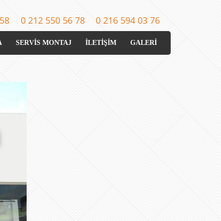
 58
0 212 550 56 78
0 216 594 03 76
A
SERVİS MONTAJ
İLETİŞİM
GALERİ