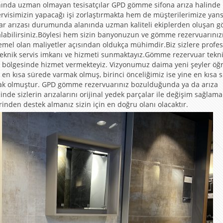
lanında uzman olmayan tesisatçılar GPD gömme sifona arıza halinde
isimizin yapacağı işi zorlaştırmakta hem de müşterilerimize yan
uar arızası durumunda alanında uzman kaliteli ekiplerden oluşan
alabilirsiniz.Böylesi hem sizin banyonuzun ve gömme rezervuarınız
mel olan maliyetler açısından oldukça mühimdir.Biz sizlere profe
eknik servis imkanı ve hizmeti sunmaktayız.Gömme rezervuar tekn
ara bölgesinde hizmet vermekteyiz. Vizyonumuz daima yeni şeyler öğ
en kısa sürede varmak olmuş, birinci önceliğimiz ise yine en kısa 
mak olmuştur. GPD gömme rezervuarınız bozulduğunda ya da arıza
nde sizlerin arızalarını orijinal yedek parçalar ile değişim sağlama
rinden destek almanız sizin için en doğru olanı olacaktır.