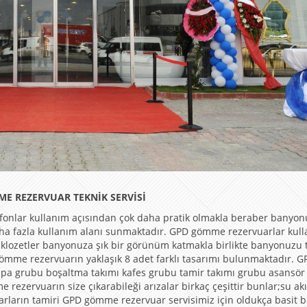
ME REZERVUAR TEKNİK SERVİSİ
fonlar kullanım açısından çok daha pratik olmakla beraber banyo
aha fazla kullanım alanı sunmaktadır. GPD gömme rezervuarlar kul
 klozetler banyonuza şık bir görünüm katmakla birlikte banyonuzu 
gömme rezervuarın yaklaşık 8 adet farklı tasarımı bulunmaktadır. G
mpa grubu boşaltma takımı kafes grubu tamir takımı grubu asansör
rezervuarın size çıkarabileği arızalar birkaç çeşittir bunlar;su ak
arın tamiri GPD gömme rezervuar servisimiz için oldukça basit b