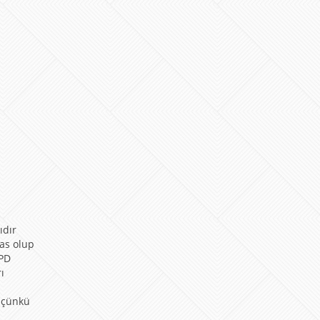
ıdır
sas olup
GPD
ı
r çünkü