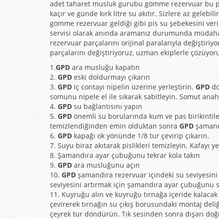
adet taharet musluk gurubu gömme rezervuar bu p
kaçır ve günde kırk litre su akıtır. Sizlere az geleb
gömme rezervuar geldiği gibi pis su şebekesini ver
servisi olarak anında aramanız durumunda müdahale
rezervuar parçalarını orijinal paralarıyla değiştiriy
parçalarını değiştiriyoruz, uzman ekiplerle çözüyor
1.
GPD
ara musluğu kapatın
2.
GPD
eski doldurmayı çıkarın
3.
GPD
iç contayı nipelin üzerine yerleştirin.
GPD
do
somunu nipele el ile sıkarak sabitleyin. Somut anahtar
4.
GPD
su bağlantısını yapın
5.
GPD
önemli su borularında kum ve pas birikintileri
temizlendiğinden emin olduktan sonra
GPD
şamand
6.
GPD
kapağı ok yönünde 1/8 tur çevirip çıkarın.
7. Suyu biraz akıtarak pislikleri temizleyin. Kafayı y
8. Şamandıra ayar çubuğunu tekrar kola takın
9.
GPD
ara musluğunu açın
10.
GPD
şamandıra rezervuar içindeki su seviyesini
seviyesini artırmak için şamandıra ayar çubuğunu s
11. Kuyruğu alın ve kuyruğu tırnağa içeride kalacak 
çevirerek tırnağın su çıkış borusundaki montaj deli
çeyrek tur döndürün. Tık sesinden sonra dışarı doğ