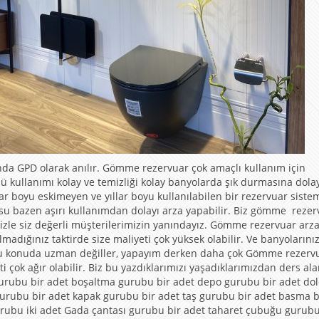
da GPD olarak anılır. Gömme rezervuar çok amaçlı kullanım için
 kullanımı kolay ve temizliği kolay banyolarda şık durmasına dola
lar boyu eskimeyen ve yıllar boyu kullanılabilen bir rezervuar sistem
ı su bazen aşırı kullanımdan dolayı arza yapabilir. Biz gömme rezer
izle siz değerli müşterilerimizin yanındayız. Gömme rezervuar arz
adığınız taktirde size maliyeti çok yüksek olabilir. Ve banyolarını
ar bu konuda uzman değiller, yapayım derken daha çok Gömme rezervu
ti çok ağır olabilir. Biz bu yazdıklarımızı yaşadıklarımızdan ders ala
 gurubu bir adet boşaltma gurubu bir adet depo gurubu bir adet d
 gurubu bir adet kapak gurubu bir adet taş gurubu bir adet basma 
urubu iki adet Gada çantası gurubu bir adet taharet çubuğu gurubu