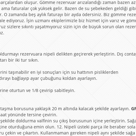
arçalardan oluşur. Gömme rezervuar arızalandığı zaman bazen az
ilir ama faturalar çok yüksek gelir. Bazen de su şebekeden geldiği gib
ir. O zamanda beş aylık faturayı bir ayda ödersiniz. Biz gömme rez
 ediyoruz. İşin uzmanı ekiplerimizle biz hizmet için varız ve gö
oruz sizlere sıkıntı yaşatmıyoruz sizin için de büyük sorun olan reze
uz.
ldurmayı rezervuara nipeli delikten geçirerek yerleştirin. Dış conta
ı bir iki tur sıkın.
ni taşınabilir en iyi sonuçları için su hattının pisliklerden
ırayı bağlayıp ayar çubuğunu koldan ayarlayın.
erine oturtun ve 1/8 çevirip sabitleyin.
 taşma borusuna yaklaşık 20 m altında kalacak şekilde ayarlayın.
G
aat yönünde tersine çevirin.
şekilde doldurma valfinin su çıkış borusunun içine yerleştirin. Sağ
ğine oturduğuna emin olun. 12. Nipeli üsteki parça ile beraber sol
ru çekin ve çıkartın. Kullanmaman gereken nipeli aynı şekilde sağa