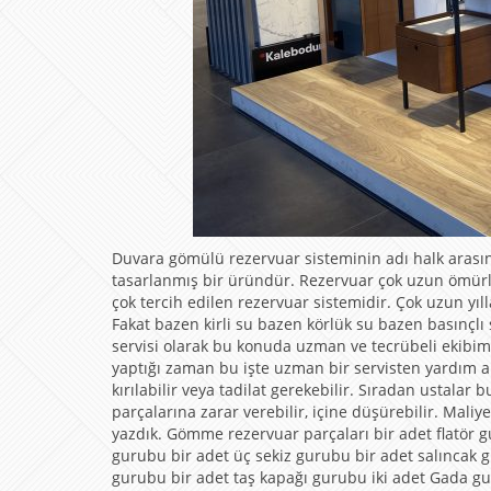
Duvara gömülü rezervuar sisteminin adı halk arasın
tasarlanmış bir üründür. Rezervuar çok uzun ömürlü
çok tercih edilen rezervuar sistemidir. Çok uzun yıl
Fakat bazen kirli su bazen körlük su bazen basınçl
servisi olarak bu konuda uzman ve tecrübeli ekibim
yaptığı zaman bu işte uzman bir servisten yardım alm
kırılabilir veya tadilat gerekebilir. Sıradan ustal
parçalarına zarar verebilir, içine düşürebilir. Maliye
yazdık. Gömme rezervuar parçaları bir adet flatör
gurubu bir adet üç sekiz gurubu bir adet salıncak
gurubu bir adet taş kapağı gurubu iki adet Gada g