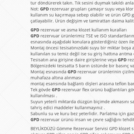
tur döndürerek takın. Tık sesini duymak takıldı anla
Not:
GPD
rezervuar grupları çamaşır suyu veya klor 
kullanım su kaçırmaya sebep olabilir ve ürün GPD g
çatlayabilir. Ürün değişim ve tamirattan daima kalite
GPD
rezervuar ve asma klozet kullanım kuralları
GPD
rezervuar ürünlerimiz TSE ve ISO standartların
esnasında aşağıdaki konulara gösterdiğiniz özen ile
Montaj öncesi tesisatınızdaki suyu bir miktar boşa a
kullanılan su temiz değil ise su giriş hattına arıtma
Tesisatın ana girişine daire girişlerine veya
GPD
rez
Bölgenizdeki tesisatta 5 barın üstünde bir basınç v
Montaj esnasında
GPD
rezervuar ürünlerinin çizilm
muhafaza altına alınması
montaj esansında bağlantı dişleri arasına teflon ba
Tek gövde
GPD
rezervuar flex ürünü bağlantıları gö
kullanılması .
Suyun yeterli miktarda düzgün biçimde akmasını s
tahriş edici maddeler kullanmayınız .
Sabunlu su ve kuru bez yeterlidir. Parlatma için gaz y
GPD
rezervuar ürünü insan ve çevre sağlığını tehd
BEYLİKDÜZÜ Gömme Rezervuar Servisi GPD klozet su 