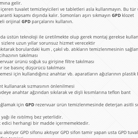
mına gelir.
içeren tuvalet temizleyicileri ve tabletleri asla kullanmayın. Bu tür
aranti kapsamı dışında kalır. Somonları aşırı sıkmayın
GPD
klozet
li orijinal
GPD
parçalarını kullanın.
da üstün teknoloji ile üretilmekte olup gerek montaj gerekse kulla
 sizlere uzun yıllar sorunsuz hizmet verecektir
kıtarak borulardaki kum , çakıl vb. atıkların temizlenmesinin sağla
 cihazının takılması
ervuar ürünü soğuk su girişine filtre takılması
ar ise basınç düşürücü takılması
emesi için kullandığınız anahtar vb. aparatların ağızlarının plastik 
nt kullanarak sızmasının önlenilmesi
vdeye anahtar ağzından sıkılarak ve dişli kısımlarına teflon bant
ağlamak için
GPD
rezervuar ürün temizlenmesinde deterjan asitli s
ağı ile ısıtılmış bez yeterlidir.
it edici herhangi bir madde içermemektedir.
akıtıyor GPD sifonu akıtıyor GPD sifon tamir yapan usta GPD tuval