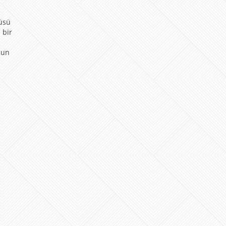
cüsü
 bir
zun