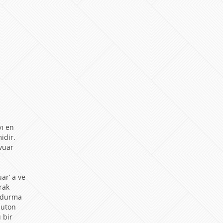
yı en
idir.
vuar
a
z
ar’ a ve
rak
oldurma
buton
 bir