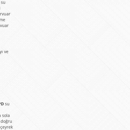
 su
i
ervuar
mme
rvuar
yı ve
PD
su
a sola
a doğru
 çeyrek