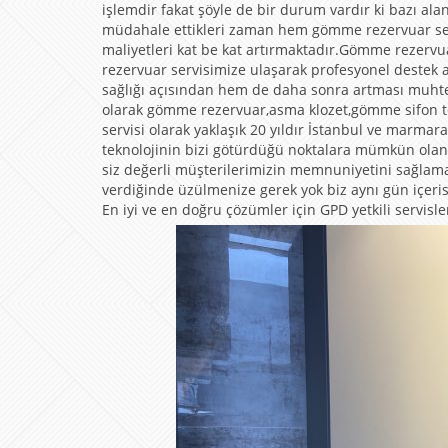
işlemdir fakat şöyle de bir durum vardır ki bazı a
müdahale ettikleri zaman hem gömme rezervuar serv
maliyetleri kat be kat artırmaktadır.Gömme rezerv
rezervuar servisimize ulaşarak profesyonel destek 
sağlığı açısından hem de daha sonra artması muhte
olarak gömme rezervuar,asma klozet,gömme sifon t
servisi olarak yaklaşık 20 yıldır İstanbul ve marm
teknolojinin bizi götürdüğü noktalara mümkün olan 
siz değerli müşterilerimizin memnuniyetini sağla
verdiğinde üzülmenize gerek yok biz aynı gün içerisi
En iyi ve en doğru çözümler için GPD yetkili servisle