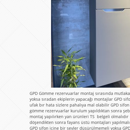
GPD Gömme rezervuarlar montaj sırasında mutlaka ser
yoksa sıradan ekiplerin yapacağı montajlar GPD sifo
ufak bır hata sizlere pahalıya mal olabilir GPD sifo
gömme rezervuarlar kurulum yapıldıktan sonra şebek
montaj yapılırken yan ürünleri TS belgeli olmalıdır
döşendikten sonra fayans üstü montajları yapılmalıd
GPD sifon icine bir seyler düşürülmemeli yoksa GPD 