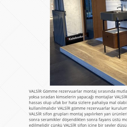
VALSİR Gömme rezervuarlar montaj sırasında mutlaka 
yoksa sıradan kimselerin yapacağı montajlar VALSİR s
hassas olup ufak bır hata sizlere pahalıya mal olabi
kullanılmalıdır VALSİR gömme rezervuarlar kurulum 
VALSİR sifon grupları montaj yapılırken yan ürünleri
sonra seramikler döşendikten sonra fayans üstü mont
edilmelidir çünkü VALSİR sifon icine bir seyler düş