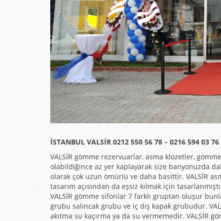
İSTANBUL VALSİR 0212 550 56 78 – 0216 594 03 
VALSİR gömme rezervuarlar, asma klozetler, gömme
olabildiğince az yer kaplayarak size banyonuzda d
olarak çok uzun ömürlü ve daha basittir. VALSİR a
tasarım açısından da eşsiz kılmak için tasarlanmışt
VALSİR gömme sifonlar 7 farklı gruptan oluşur bun
grubu salıncak grubu ve iç dış kapak grubudur. VALS
akıtma su kaçırma ya da su vermemedir. VALSİR göm