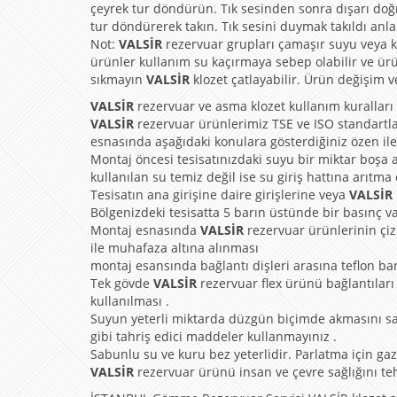
çeyrek tur döndürün. Tık sesinden sonra dışarı doğ
tur döndürerek takın. Tık sesini duymak takıldı anla
Not:
VALSİR
rezervuar grupları çamaşır suyu veya klo
ürünler kullanım su kaçırmaya sebep olabilir ve ürü
sıkmayın
VALSİR
klozet çatlayabilir. Ürün değişim v
VALSİR
rezervuar ve asma klozet kullanım kuralları
VALSİR
rezervuar ürünlerimiz TSE ve ISO standartla
esnasında aşağıdaki konulara gösterdiğiniz özen ile
Montaj öncesi tesisatınızdaki suyu bir miktar boşa a
kullanılan su temiz değil ise su giriş hattına arıtma
Tesisatın ana girişine daire girişlerine veya
VALSİR
Bölgenizdeki tesisatta 5 barın üstünde bir basınç v
Montaj esnasında
VALSİR
rezervuar ürünlerinin çiz
ile muhafaza altına alınması
montaj esansında bağlantı dişleri arasına teflon ba
Tek gövde
VALSİR
rezervuar flex ürünü bağlantıları
kullanılması .
Suyun yeterli miktarda düzgün biçimde akmasını s
gibi tahriş edici maddeler kullanmayınız .
Sabunlu su ve kuru bez yeterlidir. Parlatma için gaz y
VALSİR
rezervuar ürünü insan ve çevre sağlığını t