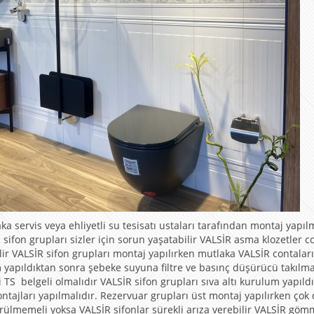
servis veya ehliyetli su tesisatı ustaları tarafından montaj yapılm
ifon grupları sizler için sorun yaşatabilir VALSİR asma klozetler c
lir VALSİR sifon grupları montaj yapılırken mutlaka VALSİR contaları
yapıldıktan sonra şebeke suyuna filtre ve basınç düşürücü takılma
 TS belgeli olmalıdır VALSİR sifon grupları sıva altı kurulum yapıld
ajları yapılmalıdır. Rezervuar grupları üst montaj yapılırken çok 
ürülmemeli yoksa VALSİR sifonlar sürekli arıza verebilir VALSİR gö