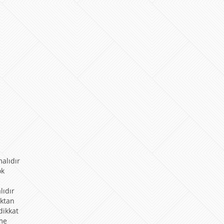
alıdır
ok
lıdır
ıktan
dikkat
mme