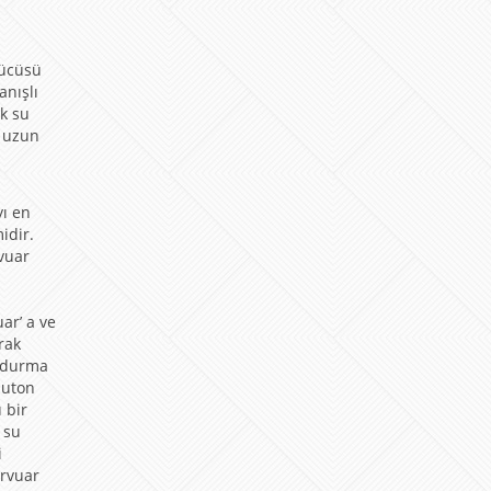
rücüsü
anışlı
k su
a uzun
yı en
idir.
vuar
a
z
ar’ a ve
rak
oldurma
buton
 bir
 su
i
ervuar