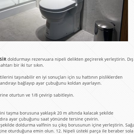
SİR
doldurmayı rezervuara nipeli delikten geçirerek yerleştirin. Dış
tarı bir iki tur sıkın.
erini taşınabilir en iyi sonuçları için su hattının pisliklerden
andırayı bağlayıp ayar çubuğunu koldan ayarlayın.
erine oturtun ve 1/8 çevirip sabitleyin.
ini taşma borusuna yaklaşık 20 m altında kalacak şekilde
ndıra ayar çubuğunu saat yönünde tersine çevirin.
şekilde doldurma valfinin su çıkış borusunun içine yerleştirin. Sağ
ğine oturduğuna emin olun. 12. Nipeli üsteki parça ile beraber sol