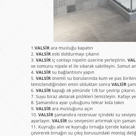
1.
VALSİR
ara musluğu kapatın
2.
VALSİR
eski doldurmayı çıkarın
3.
VALSİR
iç contayı nipelin üzerine yerleştirin.
VAL
ve somunu nipele el ile sıkarak sabitleyin. Somut anah
4.
VALSİR
su bağlantısını yapın
5.
VALSİR
önemli su borularında kum ve pas birikintil
temizlendiğinden emin olduktan sonra
VALSİR
şam
6.
VALSİR
kapağı ok yönünde 1/8 tur çevirip çıkarın.
7. Suyu biraz akıtarak pislikleri temizleyin. Kafayı y
8. Şamandıra ayar çubuğunu tekrar kola takın
9.
VALSİR
ara musluğunu açın
10.
VALSİR
şamandıra rezervuar içindeki su seviyes
ayarlayın.
VALSİR
su seviyesini artırmak için şama
11. Kuyruğu alın ve kuyruğu tırnağa içeride kalacak 
çevirerek tırnağın su çıkış borusundaki montaj deli