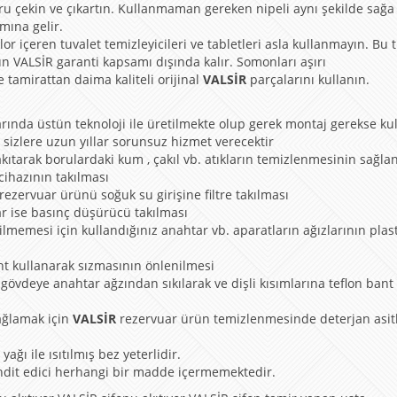
ru çekin ve çıkartın. Kullanmaman gereken nipeli aynı şekilde sağa
mına gelir.
r içeren tuvalet temizleyicileri ve tabletleri asla kullanmayın. Bu 
n VALSİR garanti kapsamı dışında kalır. Somonları aşırı
e tamirattan daima kaliteli orijinal
VALSİR
parçalarını kullanın.
rında üstün teknoloji ile üretilmekte olup gerek montaj gerekse ku
 sizlere uzun yıllar sorunsuz hizmet verecektir
kıtarak borulardaki kum , çakıl vb. atıkların temizlenmesinin sağla
 cihazının takılması
rezervuar ürünü soğuk su girişine filtre takılması
ar ise basınç düşürücü takılması
ilmemesi için kullandığınız anahtar vb. aparatların ağızlarının plas
nt kullanarak sızmasının önlenilmesi
 gövdeye anahtar ağzından sıkılarak ve dişli kısımlarına teflon bant
ağlamak için
VALSİR
rezervuar ürün temizlenmesinde deterjan asitl
ağı ile ısıtılmış bez yeterlidir.
ehdit edici herhangi bir madde içermemektedir.