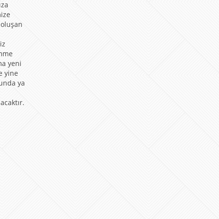
ıza
ize
 oluşan
iz
ömme
ma yeni
e yine
ğunda ya
acaktır.