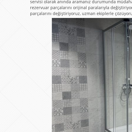
servisi olarak anında aramanız durumunda müdahale
rezervuar parçalarını orijinal paralarıyla değiştiriy
parçalarını değiştiriyoruz, uzman ekiplerle çözüyor