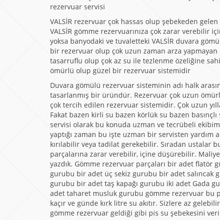
rezervuar servisi
VALSİR rezervuar çok hassas olup şebekeden gelen 
VALSİR gömme rezervuarınıza çok zarar verebilir iç
yoksa banyodaki ve tuvaletteki VALSİR duvara gömül
bir rezervuar olup çok uzun zaman arza yapmayan re
tasarruflu olup çok az su ile tezlenme özeliğine s
ömürlü olup güzel bir rezervuar sistemidir
Duvara gömülü rezervuar sisteminin adı halk arasın
tasarlanmış bir üründür. Rezervuar çok uzun ömürlü
çok tercih edilen rezervuar sistemidir. Çok uzun yıl
Fakat bazen kirli su bazen körlük su bazen basınçl
servisi olarak bu konuda uzman ve tecrübeli ekibim
yaptığı zaman bu işte uzman bir servisten yardım alm
kırılabilir veya tadilat gerekebilir. Sıradan ustal
parçalarına zarar verebilir, içine düşürebilir. Maliye
yazdık. Gömme rezervuar parçaları bir adet flatör
gurubu bir adet üç sekiz gurubu bir adet salıncak
gurubu bir adet taş kapağı gurubu iki adet Gada g
adet taharet musluk gurubu gömme rezervuar bu p
kaçır ve günde kırk litre su akıtır. Sizlere az geleb
gömme rezervuar geldiği gibi pis su şebekesini ver