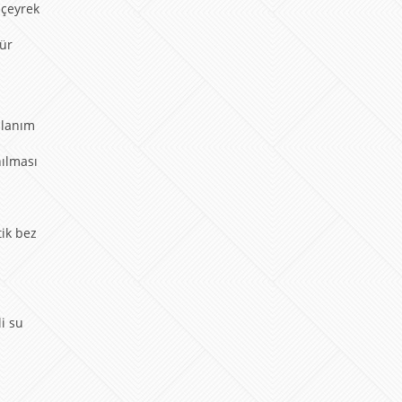
 çeyrek
tür
llanım
nılması
tik bez
i su