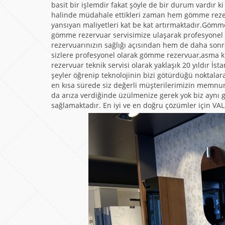
basit bir işlemdir fakat şöyle de bir durum vardır 
halinde müdahale ettikleri zaman hem gömme rezerv
yansıyan maliyetleri kat be kat artırmaktadır.Göm
gömme rezervuar servisimize ulaşarak profesyonel 
rezervuarınızın sağlığı açısından hem de daha son
sizlere profesyonel olarak gömme rezervuar,asma 
rezervuar teknik servisi olarak yaklaşık 20 yıldır
şeyler öğrenip teknolojinin bizi götürdüğü noktala
en kısa sürede siz değerli müşterilerimizin memn
da arıza verdiğinde üzülmenize gerek yok biz aynı gü
sağlamaktadır. En iyi ve en doğru çözümler için VALS