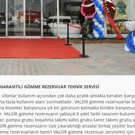
76 GARANTİLİ GÖMME REZERVUAR TEKNİK SERVİSİ
 sifonlar kullanım açısından çok daha pratik olmakla beraber ban
aha fazla kullanım alanı sunmaktadır. VALSİR gömme rezervuarlar k
sma klozetler banyonuza şık bir görünüm katmakla birlikte banyonu
ır. VALSİR gömme rezervuarın yaklaşık 8 adet farklı tasarımı bulunm
lar; pompa grubu boşaltma takımı kafes grubu tamir takımı grubu 
İR gömme rezervuarın size çıkarabileği arızalar birkaç çeşittir bun
me rezervuarların tamiri VALSİR gömme rezervuar servisimiz için