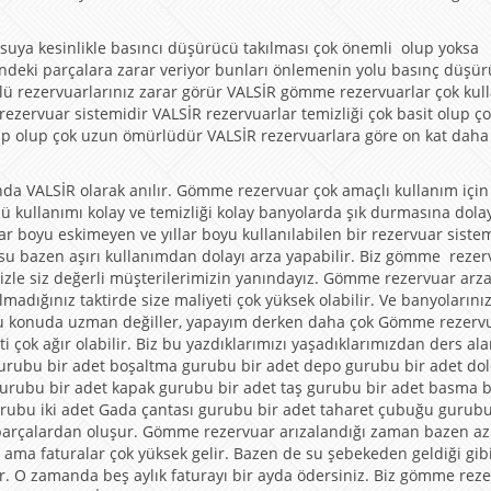
suya kesinlikle basıncı düşürücü takılması çok önemli olup yoksa
indeki parçalara zarar veriyor bunları önlemenin yolu basınç düşü
ü rezervuarlarınız zarar görür VALSİR gömme rezervuarlar çok kull
zervuar sistemidir VALSİR rezervuarlar temizliği çok basit olup ço
ahip olup çok uzun ömürlüdür VALSİR rezervuarlara göre on kat dah
da VALSİR olarak anılır. Gömme rezervuar çok amaçlı kullanım için
 kullanımı kolay ve temizliği kolay banyolarda şık durmasına dola
lar boyu eskimeyen ve yıllar boyu kullanılabilen bir rezervuar sistem
ı su bazen aşırı kullanımdan dolayı arza yapabilir. Biz gömme rezer
izle siz değerli müşterilerimizin yanındayız. Gömme rezervuar arz
adığınız taktirde size maliyeti çok yüksek olabilir. Ve banyolarını
ar bu konuda uzman değiller, yapayım derken daha çok Gömme rezervu
ti çok ağır olabilir. Biz bu yazdıklarımızı yaşadıklarımızdan ders ala
 gurubu bir adet boşaltma gurubu bir adet depo gurubu bir adet d
 gurubu bir adet kapak gurubu bir adet taş gurubu bir adet basma 
urubu iki adet Gada çantası gurubu bir adet taharet çubuğu gurubu
arçalardan oluşur. Gömme rezervuar arızalandığı zaman bazen az
ilir ama faturalar çok yüksek gelir. Bazen de su şebekeden geldiği gib
ir. O zamanda beş aylık faturayı bir ayda ödersiniz. Biz gömme rez