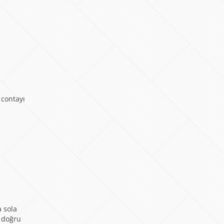
 contayı
a sola
a doğru