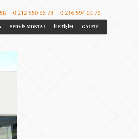
 58
0 212 550 56 78
0 216 594 03 76
A
SERVİS MONTAJ
İLETİŞİM
GALERİ