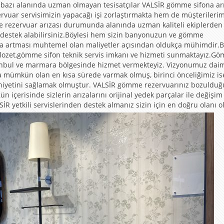
ki bazı alanında uzman olmayan tesisatçılar VALSİR gömme sifona ar
uar servisimizin yapacağı işi zorlaştırmakta hem de müşterilerim
me rezervuar arızası durumunda alanında uzman kaliteli ekiplerden
destek alabilirsiniz.Böylesi hem sizin banyonuzun ve gömme
ra artması muhtemel olan maliyetler açısından oldukça mühimdir.B
klozet,gömme sifon teknik servis imkanı ve hizmeti sunmaktayız.G
 İstanbul ve marmara bölgesinde hizmet vermekteyiz. Vizyonumuz dai
ra mümkün olan en kısa sürede varmak olmuş, birinci önceliğimiz is
uniyetini sağlamak olmuştur. VALSİR gömme rezervuarınız bozuldu
n içerisinde sizlerin arızalarını orijinal yedek parçalar ile değişim
İR yetkili servislerinden destek almanız sizin için en doğru olanı ol