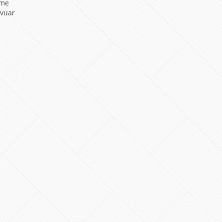
mme
rvuar