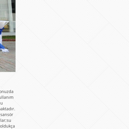
yonuzda
ullanım
zu
aktadır.
asansör
lar;su
 oldukça