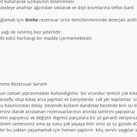
nt kullanarak sızmasının önlenilmesi
gövdeye anahtar ağzından sıkılarak ve dişli kısımlarına teflon bant
ağlamak için
Grohe
rezervuar ürün temizlenmesinde deterjan asitli
ağı ile ısıtılmış bez yeterlidir.
hdit edici herhangi bir madde içermemektedir.
ömme Rezervuar Servim
uzun zaman yıpranmadan kullandigimiz bir urundur temizli çok kol
araaflu olup kolay arza yapmaz ve banyolarda cok yer kaplamaz si
r su basıncından dolay bezende kullaım dandolay bezende kırlı su 
rvisi olarak arzalanan rezervuarlarınızı anında tamirını yapıyoruz
min yapıyoruz ve değiştir digimiz parçalara bir yıl garanti veriyoruz
 önem semessıniz ama ay sonu şok yaşaya bilir siniz az su günde 40
ızler bu şokları yaşamamak için hemen yaptırın kılıç servis saygılar