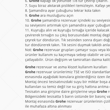
6.
Grohe
kapağı ok yönünde 1/8 tur çevirip çıkarın.
7. Suyu biraz akıtarak pislikleri temizleyin. Kafayı y
8. Şamandira ayar çubuğunu tekrar kola takın
9.
Grohe
ara musluğunu açın
10.
Grohe
şamandira rezervuar içindeki su seviyesi
su seviyesini artırmak için şamandira ayar çubuğun
11. Kuyruğu alın ve kuyruğu tırnağa içeride kalacak 
çevirerek tırnağın su çıkış borusundaki montaj degi
çeyrek tur döndürün. Tık sesinden sonra dışarı doğ
tur döndürerek takın. Tık sesini duymak takıldı anla
Not:
Grohe
rezervuar grupları çamaşır suyu veya klor
ürünler kullanım su kaçırmaya sebep olabilir ve ür
çatlayabilir. Ürün değişim ve tamirattan daima kalit
Grohe
rezervuar ve asma klozet kullanım kuralları
Grohe
rezervuar ürünlerimiz TSE ve ISO standartlar
esnasında aşağıdaki konulara gösterdiğiniz özen ile
Montaj öncesi tesisatınızdaki suyu bir miktar boşa a
kullanılan su temiz değil ise su giriş hattına arıtma
Tesisatın ana girişine daire girişlerine veya
Grohe
r
Bölgenizdeki tesisatta 5 barın üstünde bir basınç v
Montaj esnasında
Grohe
rezervuar ürünlerinin çizi
ile muhafaza altına alınması