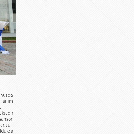
yonuzda
ullanım
u
aktadır.
sansör
lar;su
oldukça