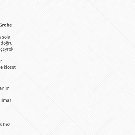
Grohe
a sola
a doğru
 çeyrek
ür
he
klozet
lanım
nılması
ik bez