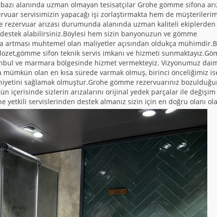
ki bazı alanında uzman olmayan tesisatçılar Grohe gömme sifona arı
uar servisimizin yapacağı işi zorlaştırmakta hem de müşterilerim
me rezervuar arızası durumunda alanında uzman kaliteli ekiplerden
destek alabilirsiniz.Böylesi hem sizin banyonuzun ve gömme
ra artması muhtemel olan maliyetler açısından oldukça mühimdir.B
klozet,gömme sifon teknik servis imkanı ve hizmeti sunmaktayız.G
 İstanbul ve marmara bölgesinde hizmet vermekteyiz. Vizyonumuz dai
ra mümkün olan en kısa sürede varmak olmuş, birinci önceliğimiz is
uniyetini sağlamak olmuştur.Grohe gömme rezervuarınız bozulduğ
n içerisinde sizlerin arızalarını orijinal yedek parçalar ile değişim
 yetkili servislerinden destek almanız sizin için en doğru olanı ola