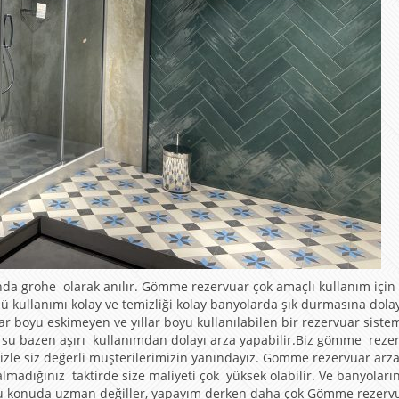
nda grohe olarak anılır. Gömme rezervuar çok amaçlı kullanım için
 kullanımı kolay ve temizliği kolay banyolarda şık durmasına dola
lar boyu eskimeyen ve yıllar boyu kullanılabilen bir rezervuar sistem
ı su bazen aşırı kullanımdan dolayı arza yapabilir.Biz gömme reze
izle siz değerli müşterilerimizin yanındayız. Gömme rezervuar arz
madığınız taktirde size maliyeti çok yüksek olabilir. Ve banyoların
ar bu konuda uzman değiller, yapayım derken daha çok Gömme rezervu