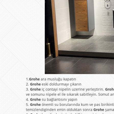
1.
Grohe
ara musluğu kapatın
2.
Grohe
eski doldurmayı çıkarın
3.
Grohe
iç contayi nipelin uzerine yerleştirin.
Gro
ve somunu nipele el ile sıkarak sabitleyin. Somut anah
4.
Grohe
su bağlantısını yapın
5.
Grohe
önemli su borularında kum ve pas birikintile
temizlendiginden emin olduktan sonra
Grohe
şama