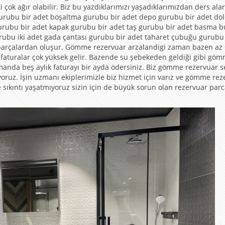
ti çok ağır olabilir. Biz bu yazdıklarımızı yaşadıklarımızdan ders ala
 gurubu bir adet boşaltma gurubu bir adet depo gurubu bir adet d
gurubu bir adet kapak gurubu bir adet taş gurubu bir adet basma 
rubu iki adet gada çantası gurubu bir adet taharet çubuğu gurubu
arçalardan oluşur. Gömme rezervuar arzalandigi zaman bazen az 
ama faturalar çok yüksek gelir. Bazende su şebekeden geldiği gibi gö
amanda beş aylık faturayı bir ayda ödersiniz. Biz gömme rezervuar se
uz. İşin uzmanı ekiplerimizle biz hizmet için varız ve gömme rez
re sıkıntı yaşatmıyoruz sizin için de büyük sorun olan rezervuar par