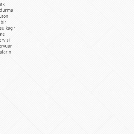
rak
oldurma
buton
 bir
su kaçır
mme
rvisi
ervuar
calarını