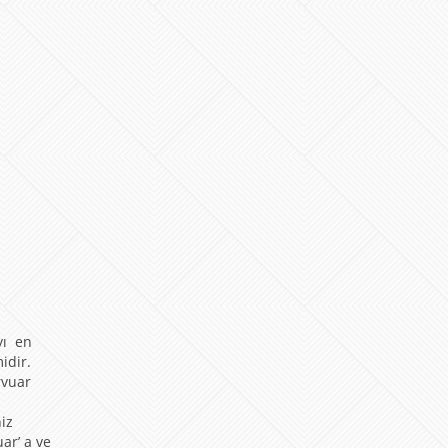
yı en
idir.
rvuar
a
iz
ar’ a ve