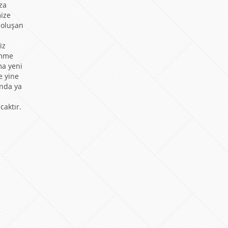
za
ize
 oluşan
iz
ömme
ma yeni
e yine
unda ya
caktır.