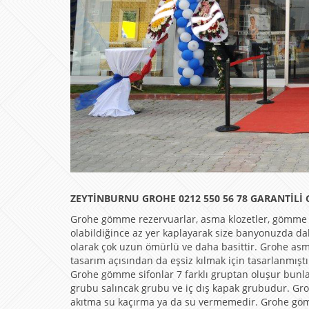
ZEYTİNBURNU GROHE 0212 550 56 78 GARANTİLİ
Grohe gömme rezervuarlar, asma klozetler, gömme 
olabildiğince az yer kaplayarak size banyonuzda d
olarak çok uzun ömürlü ve daha basittir. Grohe as
tasarım açısından da eşsiz kılmak için tasarlanmışt
Grohe gömme sifonlar 7 farklı gruptan oluşur bunl
grubu salıncak grubu ve iç dış kapak grubudur. Groh
akıtma su kaçırma ya da su vermemedir. Grohe göm