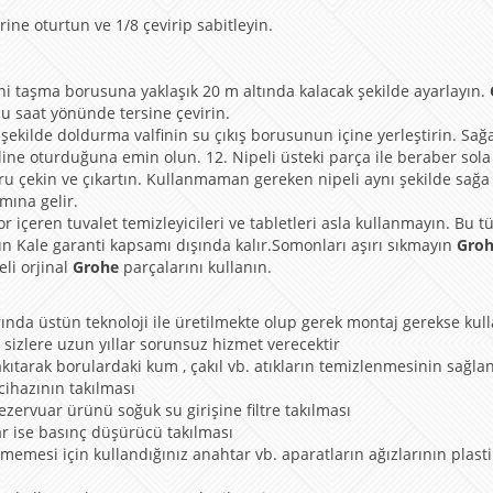
erine oturtun ve 1/8 çevirip sabitleyin.
ni taşma borusuna yaklaşık 20 m altında kalacak şekilde ayarlayın.
u saat yönünde tersine çevirin.
şekilde doldurma valfinin su çıkış borusunun içine yerleştirin. Sağ
line oturduğuna emin olun. 12. Nipeli üsteki parça ile beraber sol
ru çekin ve çıkartın. Kullanmaman gereken nipeli aynı şekilde sağa
mına gelir.
 içeren tuvalet temizleyicileri ve tabletleri asla kullanmayın. Bu t
ün Kale garanti kapsamı dışında kalır.Somonları aşırı sıkmayın
Gro
eli orjinal
Grohe
parçalarını kullanın.
ında üstün teknoloji ile üretilmekte olup gerek montaj gerekse kul
 sizlere uzun yıllar sorunsuz hizmet verecektir
kıtarak borulardaki kum , çakıl vb. atıkların temizlenmesinin sağla
 cihazının takılması
ezervuar ürünü soğuk su girişine filtre takılması
ar ise basınç düşürücü takılması
lmemesi için kullandığınız anahtar vb. aparatların ağızlarının plast