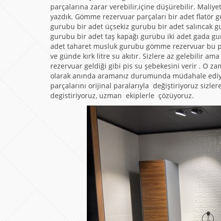
parçalarına zarar verebilir,içine düşürebilir. Maliye
yazdık. Gömme rezervuar parçaları bir adet flatör
gurubu bir adet üçsekiz gurubu bir adet salıncak 
gurubu bir adet taş kapağı gurubu iki adet gada gu
adet taharet musluk gurubu gömme rezervuar bu p
ve günde kırk litre su akıtır. Sizlere az gelebilir 
rezervuar geldiği gibi pis su şebekesini verir . O z
olarak anında aramanız durumunda müdahale ediyor
parçalarını orijinal paralarıyla değiştiriyoruz sizle
degistiriyoruz, uzman ekiplerle çözüyoruz.