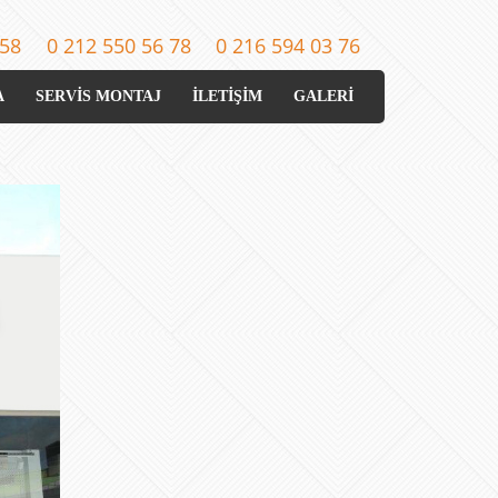
 58
0 212 550 56 78
0 216 594 03 76
A
SERVİS MONTAJ
İLETİŞİM
GALERİ