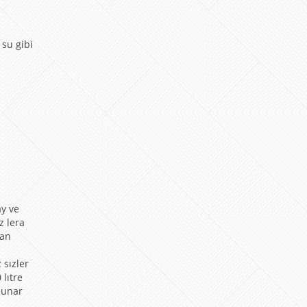
 su gibi
ay ve
z lera
dan
 sızler
 lıtre
 sunar