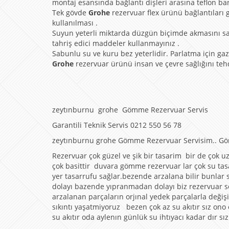
montaj esansında bağlantı dişleri arasına teflon ba
Tek gövde
Grohe
rezervuar flex ürünü bağlantıları 
kullanılması .
Suyun yeterli miktarda düzgün biçimde akmasını s
tahriş edici maddeler kullanmayınız .
Sabunlu su ve kuru bez yeterlidir. Parlatma için gaz y
Grohe
rezervuar ürünü insan ve çevre sağlığını te
zeytınburnu grohe Gömme Rezervuar Servis
Garantili Teknik Servis 0212 550 56 78
zeytınburnu grohe Gömme Rezervuar Servisim.. G
Rezervuar çok güzel ve şik bir tasarim bir de çok 
çok basittir duvara gömme rezervuar lar çok su tas
yer tasarrufu sağlar.bezende arzalana bilir bunla
dolayı bazende yıpranmadan dolayı biz rezervuar se
arzalanan parçaların orjınal yedek parçalarla değişi
sıkıntı yaşatmiyoruz bezen çok az su akıtır sız ono
su akıtır oda aylenın günlük su ihtıyacı kadar dır s