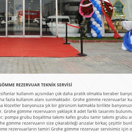
 GÖMME REZERVUAR TEKNİK SERVİSİ
sifonlar kullanım açısından çok daha pratik olmakla beraber ban
aha fazla kullanım alanı sunmaktadır. Grohe gömme rezervuarlar k
ma klozetler banyonuza şık bir görünüm katmakla birlikte banyonuz
ır. Grohe gömme rezervuarın yaklaşık 8 adet farklı tasarımı bulunm
ar; pompa grubu boşaltma takımı kafes grubu tamir takımı grubu a
e gömme rezervuarın size çıkarabileği arızalar birkaç çeşittir bun
me rezervuarların tamiri Grohe gömme rezervuar servisimiz için 