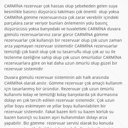
CARMİNA rezervuar çok hassas olup şebekeden gelen suya
kesinlikle basıncı düşürücü takılması çok önemli olup yoksa
CARMİNA gömme rezervuarınıza çok zarar verebilir içindeki
parçalara zarar veriyor bunları önlemenin yolu basınç
düşürücüsü yoksa banyodaki ve tuvaletteki CARMİNA duvara
gömülü rezervuarlarınız zarar görür CARMİNA gömme
rezervuarlar çok kullanışlı bir rezervuar olup çok uzun zaman
arza yapmayan rezervuar sistemidir CARMİNA rezervuarlar
temizliği çok basit olup çok su tasarruflu olup çok az su ile
tezlenme özeliğine sahip olup çok uzun ömürlüdür CARMİNA
rezervuarlara göre on kat daha uzun ömürlü olup güzel bir
rezervuar sistemidir
Duvara gömülü rezervuar sisteminin adı halk arasında
CARMİNA olarak anılır. Gömme rezervuar çok amaçlı kullanım
için tasarlanmış bir üründür. Rezervuar çok uzun ömürlü
kullanımı kolay ve temizliği kolay banyolarda şık durmasına
dolayı en çok tercih edilen rezervuar sistemidir. Çok uzun
yıllar boyu eskimeyen ve yıllar boyu kullanılabilen bir
rezervuar sistemidir. Fakat bazen kirli su bazen körlük su
bazen basınçlı su bazen aşırı kullanımdan dolayı arza
yapabilir. Biz gömme rezervuar servisi olarak bu konuda