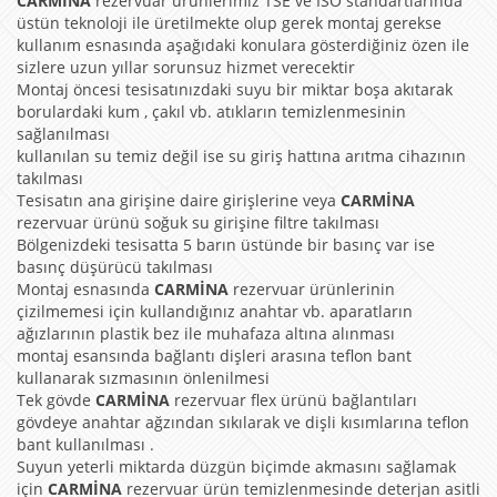
CARMİNA
rezervuar ürünlerimiz TSE ve ISO standartlarında
üstün teknoloji ile üretilmekte olup gerek montaj gerekse
kullanım esnasında aşağıdaki konulara gösterdiğiniz özen ile
sizlere uzun yıllar sorunsuz hizmet verecektir
Montaj öncesi tesisatınızdaki suyu bir miktar boşa akıtarak
borulardaki kum , çakıl vb. atıkların temizlenmesinin
sağlanılması
kullanılan su temiz değil ise su giriş hattına arıtma cihazının
takılması
Tesisatın ana girişine daire girişlerine veya
CARMİNA
rezervuar ürünü soğuk su girişine filtre takılması
Bölgenizdeki tesisatta 5 barın üstünde bir basınç var ise
basınç düşürücü takılması
Montaj esnasında
CARMİNA
rezervuar ürünlerinin
çizilmemesi için kullandığınız anahtar vb. aparatların
ağızlarının plastik bez ile muhafaza altına alınması
montaj esansında bağlantı dişleri arasına teflon bant
kullanarak sızmasının önlenilmesi
Tek gövde
CARMİNA
rezervuar flex ürünü bağlantıları
gövdeye anahtar ağzından sıkılarak ve dişli kısımlarına teflon
bant kullanılması .
Suyun yeterli miktarda düzgün biçimde akmasını sağlamak
için
CARMİNA
rezervuar ürün temizlenmesinde deterjan asitli