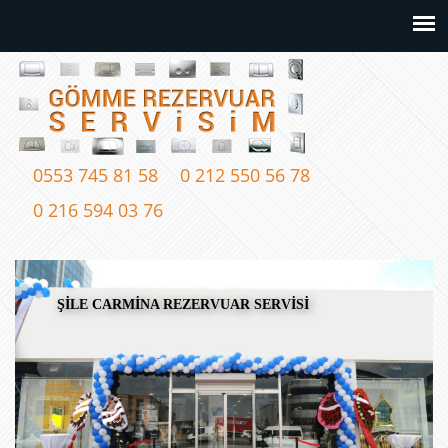
0553 745 81 58
0 212 550 56 78
0 216 594 03 76
ŞİLE CARMİNA REZERVUAR SERVİSİ