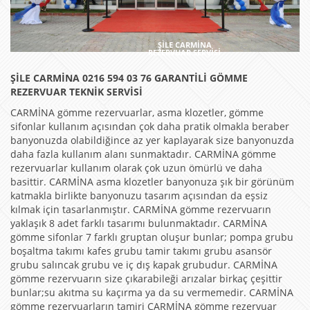
ŞİLE CARMİNA
REZERVUAR SERVİSİ
ŞİLE CARMİNA 0216 594 03 76 GARANTİLİ GÖMME
REZERVUAR TEKNİK SERVİSİ
CARMİNA gömme rezervuarlar, asma klozetler, gömme
sifonlar kullanım açısından çok daha pratik olmakla beraber
banyonuzda olabildiğince az yer kaplayarak size banyonuzda
daha fazla kullanım alanı sunmaktadır. CARMİNA gömme
rezervuarlar kullanım olarak çok uzun ömürlü ve daha
basittir. CARMİNA asma klozetler banyonuza şık bir görünüm
katmakla birlikte banyonuzu tasarım açısından da eşsiz
kılmak için tasarlanmıştır. CARMİNA gömme rezervuarın
yaklaşık 8 adet farklı tasarımı bulunmaktadır. CARMİNA
gömme sifonlar 7 farklı gruptan oluşur bunlar; pompa grubu
boşaltma takımı kafes grubu tamir takımı grubu asansör
grubu salıncak grubu ve iç dış kapak grubudur. CARMİNA
gömme rezervuarın size çıkarabileği arızalar birkaç çeşittir
bunlar;su akıtma su kaçırma ya da su vermemedir. CARMİNA
gömme rezervuarların tamiri CARMİNA gömme rezervuar