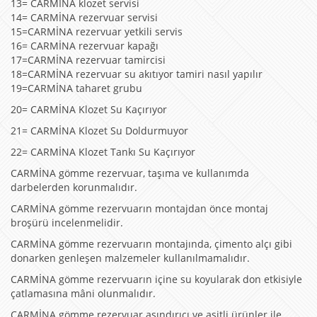
13= CARMİNA klozet servisi
14= CARMİNA rezervuar servisi
15=CARMİNA rezervuar yetkili servis
16= CARMİNA rezervuar kapağı
17=CARMİNA rezervuar tamircisi
18=CARMİNA rezervuar su akıtıyor tamiri nasıl yapılır
19=CARMİNA taharet grubu
20= CARMİNA Klozet Su Kaçırıyor
21= CARMİNA Klozet Su Doldurmuyor
22= CARMİNA Klozet Tankı Su Kaçırıyor
CARMİNA gömme rezervuar, taşıma ve kullanımda
darbelerden korunmalıdır.
CARMİNA gömme rezervuarın montajdan önce montaj
broşürü incelenmelidir.
CARMİNA gömme rezervuarın montajında, çimento alçı gibi
donarken genleşen malzemeler kullanılmamalıdır.
CARMİNA gömme rezervuarın içine su koyularak don etkisiyle
çatlamasına mâni olunmalıdır.
CARMİNA gömme rezervuar aşındırıcı ve asitli ürünler ile