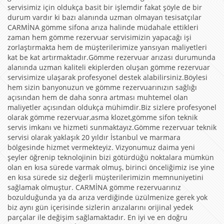
servisimiz için oldukça basit bir işlemdir fakat şöyle de bir
durum vardır ki bazı alanında uzman olmayan tesisatçılar
CARMİNA gömme sifona arıza halinde müdahale ettikleri
zaman hem gömme rezervuar servisimizin yapacağı işi
zorlaştırmakta hem de müşterilerimize yansıyan maliyetleri
kat be kat artırmaktadır.Gömme rezervuar arızası durumunda
alanında uzman kaliteli ekiplerden oluşan gömme rezervuar
servisimize ulaşarak profesyonel destek alabilirsiniz.Böylesi
hem sizin banyonuzun ve gömme rezervuarınızın sağlığı
açısından hem de daha sonra artması muhtemel olan
maliyetler açısından oldukça mühimdir.Biz sizlere profesyonel
olarak gömme rezervuar,asma klozet,gömme sifon teknik
servis imkanı ve hizmeti sunmaktayız.Gömme rezervuar teknik
servisi olarak yaklaşık 20 yıldır İstanbul ve marmara
bölgesinde hizmet vermekteyiz. Vizyonumuz daima yeni
şeyler öğrenip teknolojinin bizi götürdüğü noktalara mümkün
olan en kısa sürede varmak olmuş, birinci önceliğimiz ise yine
en kısa sürede siz değerli müşterilerimizin memnuniyetini
sağlamak olmuştur. CARMİNA gömme rezervuarınız
bozulduğunda ya da arıza verdiğinde üzülmenize gerek yok
biz aynı gün içerisinde sizlerin arızalarını orijinal yedek
parçalar ile değişim sağlamaktadır. En iyi ve en doğru