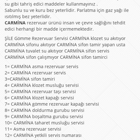
su gibi tahriş edici maddeler kullanmayınız .
Sabunlu su ve kuru bez yeterlidir. Parlatma için gaz yağı ile
ısıtılmış bez yeterlidir.
CARMİNA
rezervuar ürünü insan ve çevre sağlığını tehdit
edici herhangi bir madde içermemektedir.
ŞİLE Gömme Rezervuar Servisi CARMİNA klozet su akıtıyor
CARMİNA sifonu akıtıyor CARMİNA sifon tamir yapan usta
CARMİNA tuvalet su akıtıyor CARMİNA sifon servis
CARMİNA sifon çalışmıyor CARMİNA sifon tamirci
1= CARMİNA asma rezervuar servis
2= CARMİNA rezervuar servis
3=CARMİNA sifon tamiri
4= CARMİNA klozet musluğu servisi
5= CARMİNA rezervuar taşı servisi
6= CARMİNA klozet kapağı servisi
7= CARMİNA gömme rezervuar kapağı servisi
8= CARMİNA doldurma gurubu servisi
9= CARMİNA boşaltma gurubu servisi
10= CARMİNA taharet musluğu servisi
11= Asma rezervuar servisi
12= CARMİNA yetkili servis numarası