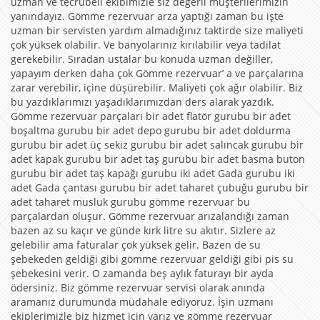
uzman ve tecrübeli ekibimizle siz değerli müşterilerimizin
yanındayız. Gömme rezervuar arza yaptığı zaman bu işte
uzman bir servisten yardım almadığınız taktirde size maliyeti
çok yüksek olabilir. Ve banyolarınız kırılabilir veya tadilat
gerekebilir. Sıradan ustalar bu konuda uzman değiller,
yapayım derken daha çok Gömme rezervuar’ a ve parçalarına
zarar verebilir, içine düşürebilir. Maliyeti çok ağır olabilir. Biz
bu yazdıklarımızı yaşadıklarımızdan ders alarak yazdık.
Gömme rezervuar parçaları bir adet flatör gurubu bir adet
boşaltma gurubu bir adet depo gurubu bir adet doldurma
gurubu bir adet üç sekiz gurubu bir adet salıncak gurubu bir
adet kapak gurubu bir adet taş gurubu bir adet basma buton
gurubu bir adet taş kapağı gurubu iki adet Gada gurubu iki
adet Gada çantası gurubu bir adet taharet çubuğu gurubu bir
adet taharet musluk gurubu gömme rezervuar bu
parçalardan oluşur. Gömme rezervuar arızalandığı zaman
bazen az su kaçır ve günde kırk litre su akıtır. Sizlere az
gelebilir ama faturalar çok yüksek gelir. Bazen de su
şebekeden geldiği gibi gömme rezervuar geldiği gibi pis su
şebekesini verir. O zamanda beş aylık faturayı bir ayda
ödersiniz. Biz gömme rezervuar servisi olarak anında
aramanız durumunda müdahale ediyoruz. İşin uzmanı
ekiplerimizle biz hizmet için varız ve gömme rezervuar