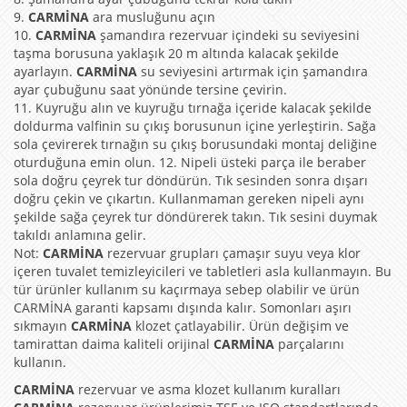
9.
CARMİNA
ara musluğunu açın
10.
CARMİNA
şamandıra rezervuar içindeki su seviyesini
taşma borusuna yaklaşık 20 m altında kalacak şekilde
ayarlayın.
CARMİNA
su seviyesini artırmak için şamandıra
ayar çubuğunu saat yönünde tersine çevirin.
11. Kuyruğu alın ve kuyruğu tırnağa içeride kalacak şekilde
doldurma valfinin su çıkış borusunun içine yerleştirin. Sağa
sola çevirerek tırnağın su çıkış borusundaki montaj deliğine
oturduğuna emin olun. 12. Nipeli üsteki parça ile beraber
sola doğru çeyrek tur döndürün. Tık sesinden sonra dışarı
doğru çekin ve çıkartın. Kullanmaman gereken nipeli aynı
şekilde sağa çeyrek tur döndürerek takın. Tık sesini duymak
takıldı anlamına gelir.
Not:
CARMİNA
rezervuar grupları çamaşır suyu veya klor
içeren tuvalet temizleyicileri ve tabletleri asla kullanmayın. Bu
tür ürünler kullanım su kaçırmaya sebep olabilir ve ürün
CARMİNA garanti kapsamı dışında kalır. Somonları aşırı
sıkmayın
CARMİNA
klozet çatlayabilir. Ürün değişim ve
tamirattan daima kaliteli orijinal
CARMİNA
parçalarını
kullanın.
CARMİNA
rezervuar ve asma klozet kullanım kuralları