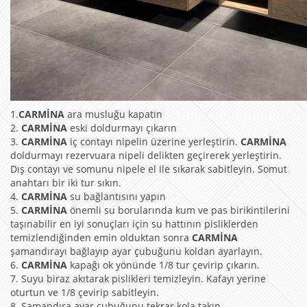
1.
CARMİNA
ara musluğu kapatın
2.
CARMİNA
eski doldurmayı çıkarın
3.
CARMİNA
iç contayı nipelin üzerine yerleştirin.
CARMİNA
doldurmayı rezervuara nipeli delikten geçirerek yerleştirin.
Dış contayı ve somunu nipele el ile sıkarak sabitleyin. Somut
anahtarı bir iki tur sıkın.
4.
CARMİNA
su bağlantısını yapın
5.
CARMİNA
önemli su borularında kum ve pas birikintilerini
taşınabilir en iyi sonuçları için su hattının pisliklerden
temizlendiğinden emin olduktan sonra
CARMİNA
şamandırayı bağlayıp ayar çubuğunu koldan ayarlayın.
6.
CARMİNA
kapağı ok yönünde 1/8 tur çevirip çıkarın.
7. Suyu biraz akıtarak pislikleri temizleyin. Kafayı yerine
oturtun ve 1/8 çevirip sabitleyin.
8. Şamandıra ayar çubuğunu tekrar kola takın