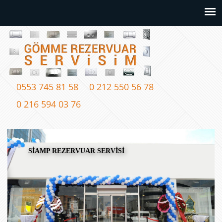
0553 745 81 58
0 212 550 56 78
0 216 594 03 76
SİAMP REZERVUAR SERVİSİ