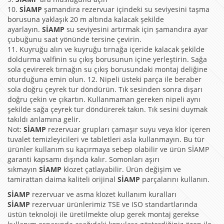
10.
SİAMP
şamandıra rezervuar içindeki su seviyesini taşma
borusuna yaklaşık 20 m altında kalacak şekilde
ayarlayın.
SİAMP
su seviyesini artırmak için şamandıra ayar
çubuğunu saat yönünde tersine çevirin.
11. Kuyruğu alın ve kuyruğu tırnağa içeride kalacak şekilde
doldurma valfinin su çıkış borusunun içine yerleştirin. Sağa
sola çevirerek tırnağın su çıkış borusundaki montaj deliğine
oturduğuna emin olun. 12. Nipeli üsteki parça ile beraber
sola doğru çeyrek tur döndürün. Tık sesinden sonra dışarı
doğru çekin ve çıkartın. Kullanmaman gereken nipeli aynı
şekilde sağa çeyrek tur döndürerek takın. Tık sesini duymak
takıldı anlamına gelir.
Not:
SİAMP
rezervuar grupları çamaşır suyu veya klor içeren
tuvalet temizleyicileri ve tabletleri asla kullanmayın. Bu tür
ürünler kullanım su kaçırmaya sebep olabilir ve ürün SİAMP
garanti kapsamı dışında kalır. Somonları aşırı
sıkmayın
SİAMP
klozet çatlayabilir. Ürün değişim ve
tamirattan daima kaliteli orijinal
SİAMP
parçalarını kullanın.
SİAMP
rezervuar ve asma klozet kullanım kuralları
SİAMP
rezervuar ürünlerimiz TSE ve ISO standartlarında
üstün teknoloji ile üretilmekte olup gerek montaj gerekse