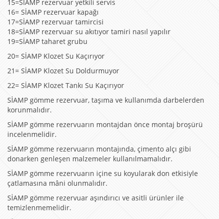
15=SİAMP rezervuar yetkili servis
16= SİAMP rezervuar kapağı
17=SİAMP rezervuar tamircisi
18=SİAMP rezervuar su akıtıyor tamiri nasıl yapılır
19=SİAMP taharet grubu
20= SİAMP Klozet Su Kaçırıyor
21= SİAMP Klozet Su Doldurmuyor
22= SİAMP Klozet Tankı Su Kaçırıyor
SİAMP gömme rezervuar, taşıma ve kullanımda darbelerden
korunmalıdır.
SİAMP gömme rezervuarın montajdan önce montaj broşürü
incelenmelidir.
SİAMP gömme rezervuarın montajında, çimento alçı gibi
donarken genleşen malzemeler kullanılmamalıdır.
SİAMP gömme rezervuarın içine su koyularak don etkisiyle
çatlamasına mâni olunmalıdır.
SİAMP gömme rezervuar aşındırıcı ve asitli ürünler ile
temizlenmemelidir.