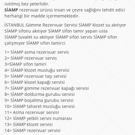
ısıtılmış bez yeterlidir.
SİAMP
rezervuar ürünü insan ve çevre sağlığını tehdit edici
herhangi bir madde içermemektedir.
İSTANBUL Gömme Rezervuar Servisi SİAMP klozet su akıtıyor
SİAMP sifonu akıtıyor SİAMP sifon tamir yapan usta
SİAMP tuvalet su akıtıyor SİAMP sifon servis SİAMP sifon
çalışmıyor SİAMP sifon tamirci
1= SİAMP asma rezervuar servis
2= SİAMP rezervuar servis
3=SİAMP sifon tamiri
4= SİAMP klozet musluğu servisi
5= SİAMP rezervuar taşı servisi
6= SİAMP klozet kapağı servisi
7= SİAMP gömme rezervuar kapağı servisi
8= SİAMP doldurma gurubu servisi
9= SİAMP boşaltma gurubu servisi
10= SİAMP taharet musluğu servisi
11= Asma rezervuar servisi
12= SİAMP yetkili servis numarası
13= SİAMP klozet servisi
14= SİAMP rezervuar servisi