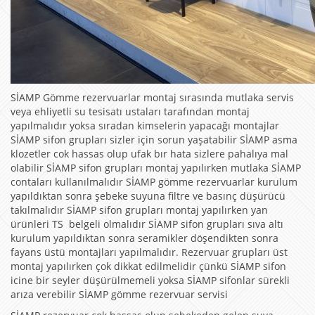
SİAMP Gömme rezervuarlar montaj sırasında mutlaka servis
veya ehliyetli su tesisatı ustaları tarafından montaj
yapılmalıdır yoksa sıradan kimselerin yapacağı montajlar
SİAMP sifon grupları sizler için sorun yaşatabilir SİAMP asma
klozetler cok hassas olup ufak bır hata sizlere pahalıya mal
olabilir SİAMP sifon grupları montaj yapılırken mutlaka SİAMP
contaları kullanılmalıdır SİAMP gömme rezervuarlar kurulum
yapıldıktan sonra şebeke suyuna filtre ve basınç düşürücü
takılmalıdır SİAMP sifon grupları montaj yapılırken yan
ürünleri TS belgeli olmalıdır SİAMP sifon grupları sıva altı
kurulum yapıldıktan sonra seramikler döşendikten sonra
fayans üstü montajları yapılmalıdır. Rezervuar grupları üst
montaj yapılırken çok dikkat edilmelidir çünkü SİAMP sifon
icine bir seyler düşürülmemeli yoksa SİAMP sifonlar sürekli
arıza verebilir SİAMP gömme rezervuar servisi