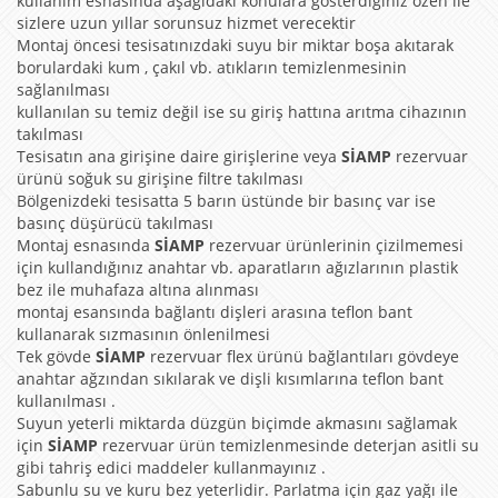
kullanım esnasında aşağıdaki konulara gösterdiğiniz özen ile
sizlere uzun yıllar sorunsuz hizmet verecektir
Montaj öncesi tesisatınızdaki suyu bir miktar boşa akıtarak
borulardaki kum , çakıl vb. atıkların temizlenmesinin
sağlanılması
kullanılan su temiz değil ise su giriş hattına arıtma cihazının
takılması
Tesisatın ana girişine daire girişlerine veya
SİAMP
rezervuar
ürünü soğuk su girişine filtre takılması
Bölgenizdeki tesisatta 5 barın üstünde bir basınç var ise
basınç düşürücü takılması
Montaj esnasında
SİAMP
rezervuar ürünlerinin çizilmemesi
için kullandığınız anahtar vb. aparatların ağızlarının plastik
bez ile muhafaza altına alınması
montaj esansında bağlantı dişleri arasına teflon bant
kullanarak sızmasının önlenilmesi
Tek gövde
SİAMP
rezervuar flex ürünü bağlantıları gövdeye
anahtar ağzından sıkılarak ve dişli kısımlarına teflon bant
kullanılması .
Suyun yeterli miktarda düzgün biçimde akmasını sağlamak
için
SİAMP
rezervuar ürün temizlenmesinde deterjan asitli su
gibi tahriş edici maddeler kullanmayınız .
Sabunlu su ve kuru bez yeterlidir. Parlatma için gaz yağı ile