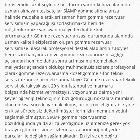
bir işlemdir fakat şöyle de bir durum vardır ki bazı alanında
uzman olmayan tesisatçılar SİAMP gömme sifona arıza
halinde müdahale ettikleri zaman hem gömme rezervuar
servisimizin yapacağı işi zorlaştırmakta hem de
müşterilerimize yansıyan maliyetleri kat be kat
artırmaktadır.Gömme rezervuar arızası durumunda alanında
uzman kaliteli ekiplerden oluşan gömme rezervuar
servisimize ulaşarak profesyonel destek alabilirsiniz.Böylesi
hem sizin banyonuzun ve gömme rezervuarınızın sağlığı
açısından hem de daha sonra artması muhtemel olan
maliyetler açısından oldukça mühimdir.Biz sizlere profesyonel
olarak gömme rezervuar,asma klozet,gömme sifon teknik
servis imkanı ve hizmeti sunmaktayız.Gömme rezervuar teknik
servisi olarak yaklaşık 20 yıldır İstanbul ve marmara
bölgesinde hizmet vermekteyiz. Vizyonumuz daima yeni
şeyler öğrenip teknolojinin bizi götürdüğü noktalara mümkün
olan en kısa sürede varmak olmuş, birinci önceliğimiz ise yine
en kısa sürede siz değerli müşterilerimizin memnuniyetini
sağlamak olmuştur. SİAMP gömme rezervuarınız
bozulduğunda ya da arıza verdiğinde üzülmenize gerek yok
biz aynı gün içerisinde sizlerin arızalarını orijinal yedek
parçalar ile değişim sağlamaktadır. En iyi ve en doğru