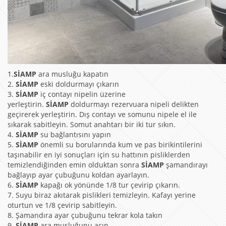
1.
SİAMP
ara musluğu kapatın
2.
SİAMP
eski doldurmayı çıkarın
3.
SİAMP
iç contayı nipelin üzerine
yerleştirin.
SİAMP
doldurmayı rezervuara nipeli delikten
geçirerek yerleştirin. Dış contayı ve somunu nipele el ile
sıkarak sabitleyin. Somut anahtarı bir iki tur sıkın.
4.
SİAMP
su bağlantısını yapın
5.
SİAMP
önemli su borularında kum ve pas birikintilerini
taşınabilir en iyi sonuçları için su hattının pisliklerden
temizlendiğinden emin olduktan sonra
SİAMP
şamandırayı
bağlayıp ayar çubuğunu koldan ayarlayın.
6.
SİAMP
kapağı ok yönünde 1/8 tur çevirip çıkarın.
7. Suyu biraz akıtarak pislikleri temizleyin. Kafayı yerine
oturtun ve 1/8 çevirip sabitleyin.
8. Şamandıra ayar çubuğunu tekrar kola takın
9.
SİAMP
ara musluğunu açın