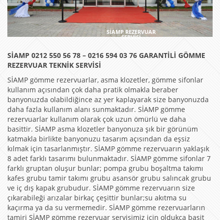
SİAMP REZERVUAR
SERVİSİ
SİAMP 0212 550 56 78 – 0216 594 03 76 GARANTİLİ GÖMME
REZERVUAR TEKNİK SERVİSİ
SİAMP gömme rezervuarlar, asma klozetler, gömme sifonlar
kullanım açısından çok daha pratik olmakla beraber
banyonuzda olabildiğince az yer kaplayarak size banyonuzda
daha fazla kullanım alanı sunmaktadır. SİAMP gömme
rezervuarlar kullanım olarak çok uzun ömürlü ve daha
basittir. SİAMP asma klozetler banyonuza şık bir görünüm
katmakla birlikte banyonuzu tasarım açısından da eşsiz
kılmak için tasarlanmıştır. SİAMP gömme rezervuarın yaklaşık
8 adet farklı tasarımı bulunmaktadır. SİAMP gömme sifonlar 7
farklı gruptan oluşur bunlar; pompa grubu boşaltma takımı
kafes grubu tamir takımı grubu asansör grubu salıncak grubu
ve iç dış kapak grubudur. SİAMP gömme rezervuarın size
çıkarabileği arızalar birkaç çeşittir bunlar;su akıtma su
kaçırma ya da su vermemedir. SİAMP gömme rezervuarların
tamiri SİAMP gömme rezervuar servisimiz için oldukça basit