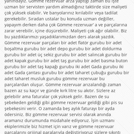
yanındayız. Gömme rezervuar arza yaptığı zaman bu işte
uzman bir servisten yardım almadığınız taktirde size maliyeti
çok yüksek olabilir. Ve banyolarınız kırılabilir veya tadilat
gerekebilir. Sıradan ustalar bu konuda uzman değiller,
yapayım derken daha çok Gömme rezervuar’ a ve parçalarına
zarar verebilir, içine düşürebilir. Maliyeti çok ağır olabilir. Biz
bu yazdıklarımızı yaşadıklarımızdan ders alarak yazdık.
Gömme rezervuar parçaları bir adet flatör gurubu bir adet
boşaltma gurubu bir adet depo gurubu bir adet doldurma
gurubu bir adet üç sekiz gurubu bir adet salıncak gurubu bir
adet kapak gurubu bir adet taş gurubu bir adet basma buton
gurubu bir adet taş kapağı gurubu iki adet Gada gurubu iki
adet Gada çantası gurubu bir adet taharet çubuğu gurubu bir
adet taharet musluk gurubu gömme rezervuar bu
parçalardan oluşur. Gömme rezervuar arızalandığı zaman
bazen az su kaçır ve günde kırk litre su akıtır. Sizlere az
gelebilir ama faturalar çok yüksek gelir. Bazen de su
şebekeden geldiği gibi gömme rezervuar geldiği gibi pis su
şebekesini verir. O zamanda beş aylık faturayı bir ayda
ödersiniz. Biz gömme rezervuar servisi olarak anında
aramanız durumunda müdahale ediyoruz. İşin uzmanı
ekiplerimizle biz hizmet için varız ve gömme rezervuar
parçalarını orijinal paralarıyla değiştiriyoruz sizlere sıkıntı