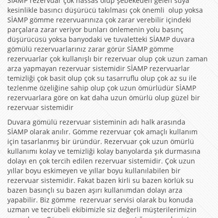
SİAMP rezervuar çok hassas olup şebekeden gelen suya
kesinlikle basıncı düşürücü takılması çok önemli olup yoksa
SİAMP gömme rezervuarınıza çok zarar verebilir içindeki
parçalara zarar veriyor bunları önlemenin yolu basınç
düşürücüsü yoksa banyodaki ve tuvaletteki SİAMP duvara
gömülü rezervuarlarınız zarar görür SİAMP gömme
rezervuarlar çok kullanışlı bir rezervuar olup çok uzun zaman
arza yapmayan rezervuar sistemidir SİAMP rezervuarlar
temizliği çok basit olup çok su tasarruflu olup çok az su ile
tezlenme özeliğine sahip olup çok uzun ömürlüdür SİAMP
rezervuarlara göre on kat daha uzun ömürlü olup güzel bir
rezervuar sistemidir
Duvara gömülü rezervuar sisteminin adı halk arasında
SİAMP olarak anılır. Gömme rezervuar çok amaçlı kullanım
için tasarlanmış bir üründür. Rezervuar çok uzun ömürlü
kullanımı kolay ve temizliği kolay banyolarda şık durmasına
dolayı en çok tercih edilen rezervuar sistemidir. Çok uzun
yıllar boyu eskimeyen ve yıllar boyu kullanılabilen bir
rezervuar sistemidir. Fakat bazen kirli su bazen körlük su
bazen basınçlı su bazen aşırı kullanımdan dolayı arza
yapabilir. Biz gömme rezervuar servisi olarak bu konuda
uzman ve tecrübeli ekibimizle siz değerli müşterilerimizin