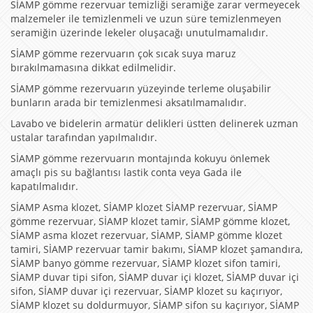
SİAMP gömme rezervuar temizliği seramiğe zarar vermeyecek
malzemeler ile temizlenmeli ve uzun süre temizlenmeyen
seramiğin üzerinde lekeler oluşacağı unutulmamalıdır.
SİAMP gömme rezervuarın çok sıcak suya maruz
bırakılmamasına dikkat edilmelidir.
SİAMP gömme rezervuarın yüzeyinde terleme oluşabilir
bunların arada bir temizlenmesi aksatılmamalıdır.
Lavabo ve bidelerin armatür delikleri üstten delinerek uzman
ustalar tarafından yapılmalıdır.
SİAMP gömme rezervuarın montajında kokuyu önlemek
amaçlı pis su bağlantısı lastik conta veya Gada ile
kapatılmalıdır.
SİAMP Asma klozet, SİAMP klozet SİAMP rezervuar, SİAMP
gömme rezervuar, SİAMP klozet tamir, SİAMP gömme klozet,
SİAMP asma klozet rezervuar, SİAMP, SİAMP gömme klozet
tamiri, SİAMP rezervuar tamir bakımı, SİAMP klozet şamandıra,
SİAMP banyo gömme rezervuar, SİAMP klozet sifon tamiri,
SİAMP duvar tipi sifon, SİAMP duvar içi klozet, SİAMP duvar içi
sifon, SİAMP duvar içi rezervuar, SİAMP klozet su kaçırıyor,
SİAMP klozet su doldurmuyor, SİAMP sifon su kaçırıyor, SİAMP