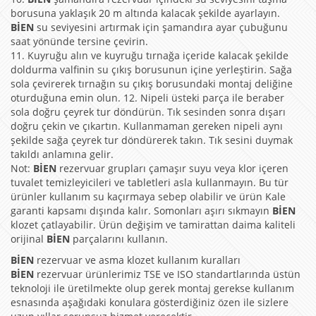
borusuna yaklaşık 20 m altında kalacak şekilde ayarlayın.
BİEN
su seviyesini artırmak için şamandıra ayar çubuğunu
saat yönünde tersine çevirin.
11. Kuyruğu alın ve kuyruğu tırnağa içeride kalacak şekilde
doldurma valfinin su çıkış borusunun içine yerleştirin. Sağa
sola çevirerek tırnağın su çıkış borusundaki montaj deliğine
oturduğuna emin olun. 12. Nipeli üsteki parça ile beraber
sola doğru çeyrek tur döndürün. Tık sesinden sonra dışarı
doğru çekin ve çıkartın. Kullanmaman gereken nipeli aynı
şekilde sağa çeyrek tur döndürerek takın. Tık sesini duymak
takıldı anlamına gelir.
Not:
BİEN
rezervuar grupları çamaşır suyu veya klor içeren
tuvalet temizleyicileri ve tabletleri asla kullanmayın. Bu tür
ürünler kullanım su kaçırmaya sebep olabilir ve ürün Kale
garanti kapsamı dışında kalır. Somonları aşırı sıkmayın
BİEN
klozet çatlayabilir. Ürün değişim ve tamirattan daima kaliteli
orijinal
BİEN
parçalarını kullanın.
BİEN
rezervuar ve asma klozet kullanım kuralları
BİEN
rezervuar ürünlerimiz TSE ve ISO standartlarında üstün
teknoloji ile üretilmekte olup gerek montaj gerekse kullanım
esnasında aşağıdaki konulara gösterdiğiniz özen ile sizlere