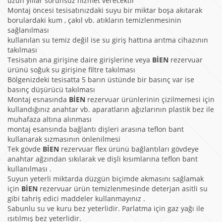
uzun yıllar sorunsuz hizmet verecektir
Montaj öncesi tesisatınızdaki suyu bir miktar boşa akıtarak
borulardaki kum , çakıl vb. atıkların temizlenmesinin
sağlanılması
kullanılan su temiz değil ise su giriş hattına arıtma cihazının
takılması
Tesisatın ana girişine daire girişlerine veya
BİEN
rezervuar
ürünü soğuk su girişine filtre takılması
Bölgenizdeki tesisatta 5 barın üstünde bir basınç var ise
basınç düşürücü takılması
Montaj esnasında
BİEN
rezervuar ürünlerinin çizilmemesi için
kullandığınız anahtar vb. aparatların ağızlarının plastik bez ile
muhafaza altına alınması
montaj esansında bağlantı dişleri arasına teflon bant
kullanarak sızmasının önlenilmesi
Tek gövde
BİEN
rezervuar flex ürünü bağlantıları gövdeye
anahtar ağzından sıkılarak ve dişli kısımlarına teflon bant
kullanılması .
Suyun yeterli miktarda düzgün biçimde akmasını sağlamak
için
BİEN
rezervuar ürün temizlenmesinde deterjan asitli su
gibi tahriş edici maddeler kullanmayınız .
Sabunlu su ve kuru bez yeterlidir. Parlatma için gaz yağı ile
ısıtılmış bez yeterlidir.