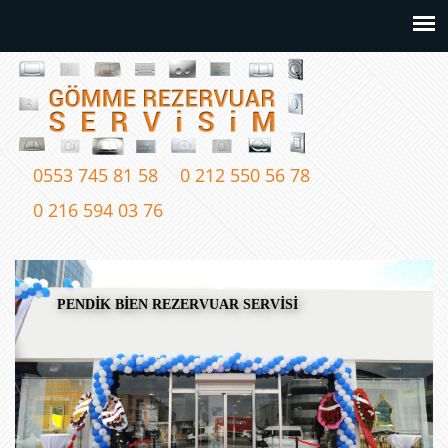
0553 745 81 58
0 212 550 56 78
0 216 594 03 76
PENDİK BİEN REZERVUAR SERVİSİ