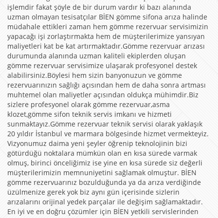
işlemdir fakat şöyle de bir durum vardır ki bazı alanında
uzman olmayan tesisatçılar BİEN gömme sifona arıza halinde
müdahale ettikleri zaman hem gömme rezervuar servisimizin
yapacağı işi zorlaştırmakta hem de müşterilerimize yansıyan
maliyetleri kat be kat artırmaktadır.Gömme rezervuar arızası
durumunda alanında uzman kaliteli ekiplerden oluşan
gömme rezervuar servisimize ulaşarak profesyonel destek
alabilirsiniz.Böylesi hem sizin banyonuzun ve gömme
rezervuarınızın sağlığı açısından hem de daha sonra artması
muhtemel olan maliyetler açısından oldukça mühimdir.Biz
sizlere profesyonel olarak gömme rezervuar,asma
klozet,gömme sifon teknik servis imkanı ve hizmeti
sunmaktayız.Gömme rezervuar teknik servisi olarak yaklaşık
20 yıldır İstanbul ve marmara bölgesinde hizmet vermekteyiz.
Vizyonumuz daima yeni şeyler öğrenip teknolojinin bizi
götürdüğü noktalara mümkün olan en kısa sürede varmak
olmuş, birinci önceliğimiz ise yine en kısa sürede siz değerli
müşterilerimizin memnuniyetini sağlamak olmuştur. BİEN
gömme rezervuarınız bozulduğunda ya da arıza verdiğinde
üzülmenize gerek yok biz aynı gün içerisinde sizlerin
arızalarını orijinal yedek parçalar ile değişim sağlamaktadır.
En iyi ve en doğru çözümler için BİEN yetkili servislerinden