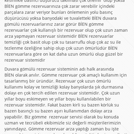
kesinlikle basıncı düşürücü takılması çok önemli olup yoksa
BİEN gömme rezervuarınıza çok zarar verebilir içindeki
parçalara zarar veriyor bunları önlemenin yolu basınç
düşürücüsü yoksa banyodaki ve tuvaletteki BİEN duvara
gömülü rezervuarlarınız zarar görür BİEN gömme
rezervuarlar çok kullanışlı bir rezervuar olup çok uzun zaman
arza yapmayan rezervuar sistemidir BİEN rezervuarlar
temizliği çok basit olup çok su tasarruflu olup çok az su ile
tezlenme özeliğine sahip olup çok uzun ömürlüdür BİEN
rezervuarlara göre on kat daha uzun ömürlü olup güzel bir
rezervuar sistemidir
Duvara gömülü rezervuar sisteminin adı halk arasında
BİEN olarak anılır. Gömme rezervuar çok amaçlı kullanım için
tasarlanmış bir üründür. Rezervuar çok uzun ömürlü
kullanımı kolay ve temizliği kolay banyolarda şık durmasına
dolayı en çok tercih edilen rezervuar sistemidir. Çok uzun
yıllar boyu eskimeyen ve yıllar boyu kullanılabilen bir
rezervuar sistemidir. Fakat bazen kirli su bazen körlük su
bazen basınçlı su bazen aşırı kullanımdan dolayı arza
yapabilir. Biz gömme rezervuar servisi olarak bu konuda
uzman ve tecrübeli ekibimizle siz değerli müşterilerimizin
yanındayız. Gömme rezervuar arza yaptığı zaman bu işte