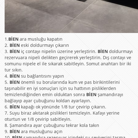
1.
BİEN
ara musluğu kapatın
2.
BİEN
eski doldurmayı çıkarın
3.
BİEN
iç contayı nipelin üzerine yerleştirin.
BİEN
doldurmayı
rezervuara nipeli delikten geçirerek yerleştirin. Dış contayı ve
somunu nipele el ile sıkarak sabitleyin. Somut anahtarı bir iki
tur sıkın.
4.
BİEN
su bağlantısını yapın
5.
BİEN
önemli su borularında kum ve pas birikintilerini
taşınabilir en iyi sonuçları için su hattının pisliklerden
temizlendiğinden emin olduktan sonra
BİEN
şamandırayı
bağlayıp ayar çubuğunu koldan ayarlayın.
6.
BİEN
kapağı ok yönünde 1/8 tur çevirip çıkarın.
7. Suyu biraz akıtarak pislikleri temizleyin. Kafayı yerine
oturtun ve 1/8 çevirip sabitleyin.
8. Şamandıra ayar çubuğunu tekrar kola takın
9.
BİEN
ara musluğunu açın
10.
BİEN
şamandıra rezervuar içindeki su seviyesini taşma