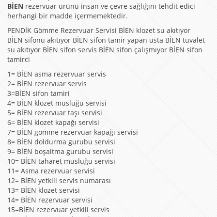
BİEN
rezervuar ürünü insan ve çevre sağlığını tehdit edici
herhangi bir madde içermemektedir.
PENDİK Gömme Rezervuar Servisi BİEN klozet su akıtıyor
BİEN sifonu akıtıyor BİEN sifon tamir yapan usta BİEN tuvalet
su akıtıyor BİEN sifon servis BİEN sifon çalışmıyor BİEN sifon
tamirci
1= BİEN asma rezervuar servis
2= BİEN rezervuar servis
3=BİEN sifon tamiri
4= BİEN klozet musluğu servisi
5= BİEN rezervuar taşı servisi
6= BİEN klozet kapağı servisi
7= BİEN gömme rezervuar kapağı servisi
8= BİEN doldurma gurubu servisi
9= BİEN boşaltma gurubu servisi
10= BİEN taharet musluğu servisi
11= Asma rezervuar servisi
12= BİEN yetkili servis numarası
13= BİEN klozet servisi
14= BİEN rezervuar servisi
15=BİEN rezervuar yetkili servis