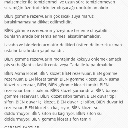
malzemeler ile temizlenmeli ve uzun süre temizlenmeyen
seramiğin üzerinde lekeler oluşacağı unutulmamalıdır.
BİEN gömme rezervuarın çok sıcak suya maruz
bırakılmamasına dikkat edilmelidir.
BİEN gömme rezervuarın yüzeyinde terleme oluşabilir
bunların arada bir temizlenmesi aksatılmamalıdır.
Lavabo ve bidelerin armatür delikleri üstten delinerek uzman
ustalar tarafından yapılmalıdır.
BİEN gömme rezervuarın montajında kokuyu önlemek amaçlı
pis su bağlantısı lastik conta veya Gada ile kapatılmalıdır.
BİEN Asma klozet, BİEN klozet BİEN rezervuar, BİEN gömme
rezervuar, BİEN klozet tamir, BİEN gömme klozet, BİEN asma
klozet rezervuar, BİEN, BİEN gömme klozet tamiri, BİEN
rezervuar tamir bakımı, BİEN klozet şamandıra, BİEN banyo
gömme rezervuar, BİEN klozet sifon tamiri, BİEN duvar tipi
sifon, BİEN duvar içi klozet, BİEN duvar içi sifon, BİEN duvar içi
rezervuar, BİEN klozet su kaçırıyor, BİEN klozet su
doldurmuyor, BİEN sifon su kaçırıyor, BİEN sifon su
doldurmuyor, BİEN gömme klozet sifon tamiri
GARANTİ ŞARTLARI