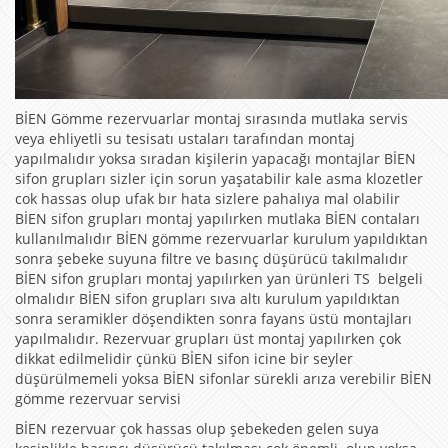
BİEN Gömme rezervuarlar montaj sırasında mutlaka servis
veya ehliyetli su tesisatı ustaları tarafından montaj
yapılmalıdır yoksa sıradan kişilerin yapacağı montajlar BİEN
sifon grupları sizler için sorun yaşatabilir kale asma klozetler
cok hassas olup ufak bır hata sizlere pahalıya mal olabilir
BİEN sifon grupları montaj yapılırken mutlaka BİEN contaları
kullanılmalıdır BİEN gömme rezervuarlar kurulum yapıldıktan
sonra şebeke suyuna filtre ve basınç düşürücü takılmalıdır
BİEN sifon grupları montaj yapılırken yan ürünleri TS belgeli
olmalıdır BİEN sifon grupları sıva altı kurulum yapıldıktan
sonra seramikler döşendikten sonra fayans üstü montajları
yapılmalıdır. Rezervuar grupları üst montaj yapılırken çok
dikkat edilmelidir çünkü BİEN sifon icine bir seyler
düşürülmemeli yoksa BİEN sifonlar sürekli arıza verebilir BİEN
gömme rezervuar servisi
BİEN rezervuar çok hassas olup şebekeden gelen suya