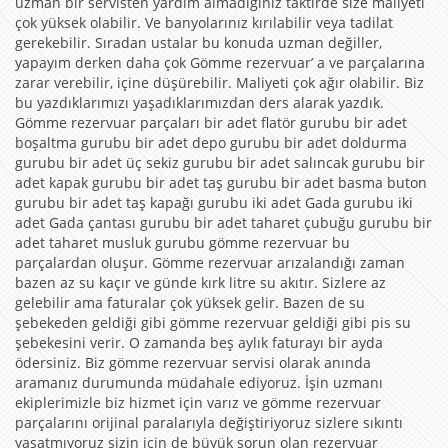
uzman bir servisten yardım almadığınız taktirde size maliyeti
çok yüksek olabilir. Ve banyolarınız kırılabilir veya tadilat
gerekebilir. Sıradan ustalar bu konuda uzman değiller,
yapayım derken daha çok Gömme rezervuar’ a ve parçalarına
zarar verebilir, içine düşürebilir. Maliyeti çok ağır olabilir. Biz
bu yazdıklarımızı yaşadıklarımızdan ders alarak yazdık.
Gömme rezervuar parçaları bir adet flatör gurubu bir adet
boşaltma gurubu bir adet depo gurubu bir adet doldurma
gurubu bir adet üç sekiz gurubu bir adet salıncak gurubu bir
adet kapak gurubu bir adet taş gurubu bir adet basma buton
gurubu bir adet taş kapağı gurubu iki adet Gada gurubu iki
adet Gada çantası gurubu bir adet taharet çubuğu gurubu bir
adet taharet musluk gurubu gömme rezervuar bu
parçalardan oluşur. Gömme rezervuar arızalandığı zaman
bazen az su kaçır ve günde kırk litre su akıtır. Sizlere az
gelebilir ama faturalar çok yüksek gelir. Bazen de su
şebekeden geldiği gibi gömme rezervuar geldiği gibi pis su
şebekesini verir. O zamanda beş aylık faturayı bir ayda
ödersiniz. Biz gömme rezervuar servisi olarak anında
aramanız durumunda müdahale ediyoruz. İşin uzmanı
ekiplerimizle biz hizmet için varız ve gömme rezervuar
parçalarını orijinal paralarıyla değiştiriyoruz sizlere sıkıntı
yaşatmıyoruz sizin için de büyük sorun olan rezervuar