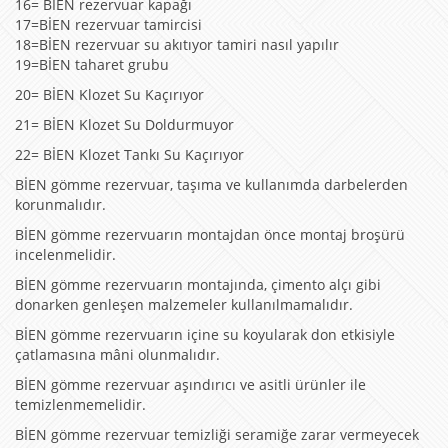
16= BİEN rezervuar kapağı
17=BİEN rezervuar tamircisi
18=BİEN rezervuar su akıtıyor tamiri nasıl yapılır
19=BİEN taharet grubu
20= BİEN Klozet Su Kaçırıyor
21= BİEN Klozet Su Doldurmuyor
22= BİEN Klozet Tankı Su Kaçırıyor
BİEN gömme rezervuar, taşıma ve kullanımda darbelerden
korunmalıdır.
BİEN gömme rezervuarın montajdan önce montaj broşürü
incelenmelidir.
BİEN gömme rezervuarın montajında, çimento alçı gibi
donarken genleşen malzemeler kullanılmamalıdır.
BİEN gömme rezervuarın içine su koyularak don etkisiyle
çatlamasına mâni olunmalıdır.
BİEN gömme rezervuar aşındırıcı ve asitli ürünler ile
temizlenmemelidir.
BİEN gömme rezervuar temizliği seramiğe zarar vermeyecek