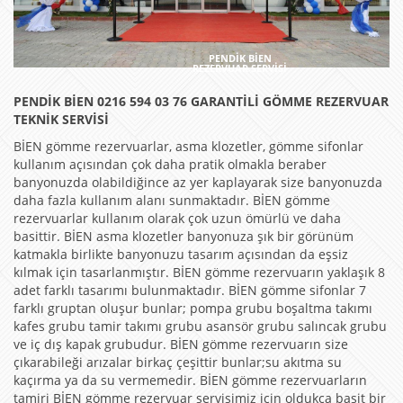
PENDİK BİEN
REZERVUAR SERVİSİ
PENDİK BİEN 0216 594 03 76 GARANTİLİ GÖMME REZERVUAR
TEKNİK SERVİSİ
BİEN gömme rezervuarlar, asma klozetler, gömme sifonlar
kullanım açısından çok daha pratik olmakla beraber
banyonuzda olabildiğince az yer kaplayarak size banyonuzda
daha fazla kullanım alanı sunmaktadır. BİEN gömme
rezervuarlar kullanım olarak çok uzun ömürlü ve daha
basittir. BİEN asma klozetler banyonuza şık bir görünüm
katmakla birlikte banyonuzu tasarım açısından da eşsiz
kılmak için tasarlanmıştır. BİEN gömme rezervuarın yaklaşık 8
adet farklı tasarımı bulunmaktadır. BİEN gömme sifonlar 7
farklı gruptan oluşur bunlar; pompa grubu boşaltma takımı
kafes grubu tamir takımı grubu asansör grubu salıncak grubu
ve iç dış kapak grubudur. BİEN gömme rezervuarın size
çıkarabileği arızalar birkaç çeşittir bunlar;su akıtma su
kaçırma ya da su vermemedir. BİEN gömme rezervuarların
tamiri BİEN gömme rezervuar servisimiz için oldukça basit bir