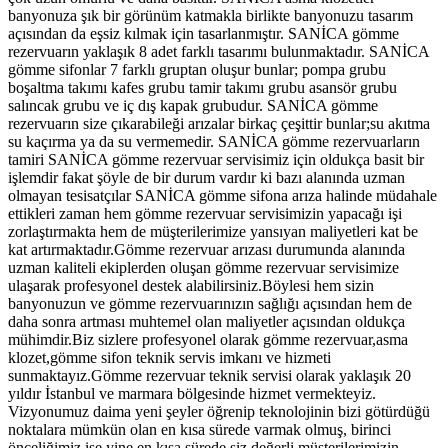
banyonuza şık bir görünüm katmakla birlikte banyonuzu tasarım
açısından da eşsiz kılmak için tasarlanmıştır. SANİCA gömme
rezervuarın yaklaşık 8 adet farklı tasarımı bulunmaktadır. SANİCA
gömme sifonlar 7 farklı gruptan oluşur bunlar; pompa grubu
boşaltma takımı kafes grubu tamir takımı grubu asansör grubu
salıncak grubu ve iç dış kapak grubudur. SANİCA gömme
rezervuarın size çıkarabileği arızalar birkaç çeşittir bunlar;su akıtma
su kaçırma ya da su vermemedir. SANİCA gömme rezervuarların
tamiri SANİCA gömme rezervuar servisimiz için oldukça basit bir
işlemdir fakat şöyle de bir durum vardır ki bazı alanında uzman
olmayan tesisatçılar SANİCA gömme sifona arıza halinde müdahale
ettikleri zaman hem gömme rezervuar servisimizin yapacağı işi
zorlaştırmakta hem de müşterilerimize yansıyan maliyetleri kat be
kat artırmaktadır.Gömme rezervuar arızası durumunda alanında
uzman kaliteli ekiplerden oluşan gömme rezervuar servisimize
ulaşarak profesyonel destek alabilirsiniz.Böylesi hem sizin
banyonuzun ve gömme rezervuarınızın sağlığı açısından hem de
daha sonra artması muhtemel olan maliyetler açısından oldukça
mühimdir.Biz sizlere profesyonel olarak gömme rezervuar,asma
klozet,gömme sifon teknik servis imkanı ve hizmeti
sunmaktayız.Gömme rezervuar teknik servisi olarak yaklaşık 20
yıldır İstanbul ve marmara bölgesinde hizmet vermekteyiz.
Vizyonumuz daima yeni şeyler öğrenip teknolojinin bizi götürdüğü
noktalara mümkün olan en kısa sürede varmak olmuş, birinci
önceliğimiz ise yine en kısa sürede siz değerli müşterilerimizin