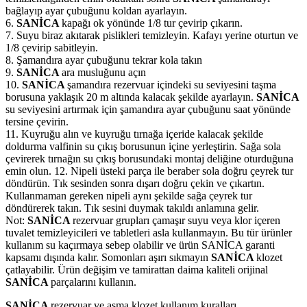
bağlayıp ayar çubuğunu koldan ayarlayın.
6.
SANİCA
kapağı ok yönünde 1/8 tur çevirip çıkarın.
7. Suyu biraz akıtarak pislikleri temizleyin. Kafayı yerine oturtun ve
1/8 çevirip sabitleyin.
8. Şamandıra ayar çubuğunu tekrar kola takın
9.
SANİCA
ara musluğunu açın
10.
SANİCA
şamandıra rezervuar içindeki su seviyesini taşma
borusuna yaklaşık 20 m altında kalacak şekilde ayarlayın.
SANİCA
su seviyesini artırmak için şamandıra ayar çubuğunu saat yönünde
tersine çevirin.
11. Kuyruğu alın ve kuyruğu tırnağa içeride kalacak şekilde
doldurma valfinin su çıkış borusunun içine yerleştirin. Sağa sola
çevirerek tırnağın su çıkış borusundaki montaj deliğine oturduğuna
emin olun. 12. Nipeli üsteki parça ile beraber sola doğru çeyrek tur
döndürün. Tık sesinden sonra dışarı doğru çekin ve çıkartın.
Kullanmaman gereken nipeli aynı şekilde sağa çeyrek tur
döndürerek takın. Tık sesini duymak takıldı anlamına gelir.
Not:
SANİCA
rezervuar grupları çamaşır suyu veya klor içeren
tuvalet temizleyicileri ve tabletleri asla kullanmayın. Bu tür ürünler
kullanım su kaçırmaya sebep olabilir ve ürün SANİCA garanti
kapsamı dışında kalır. Somonları aşırı sıkmayın
SANİCA
klozet
çatlayabilir. Ürün değişim ve tamirattan daima kaliteli orijinal
SANİCA
parçalarını kullanın.
SANİCA
rezervuar ve asma klozet kullanım kuralları