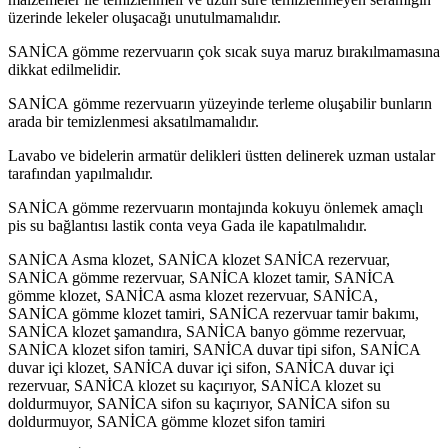
üzerinde lekeler oluşacağı unutulmamalıdır.
SANİCA gömme rezervuarın çok sıcak suya maruz bırakılmamasına
dikkat edilmelidir.
SANİCA gömme rezervuarın yüzeyinde terleme oluşabilir bunların
arada bir temizlenmesi aksatılmamalıdır.
Lavabo ve bidelerin armatür delikleri üstten delinerek uzman ustalar
tarafından yapılmalıdır.
SANİCA gömme rezervuarın montajında kokuyu önlemek amaçlı
pis su bağlantısı lastik conta veya Gada ile kapatılmalıdır.
SANİCA Asma klozet, SANİCA klozet SANİCA rezervuar,
SANİCA gömme rezervuar, SANİCA klozet tamir, SANİCA
gömme klozet, SANİCA asma klozet rezervuar, SANİCA,
SANİCA gömme klozet tamiri, SANİCA rezervuar tamir bakımı,
SANİCA klozet şamandıra, SANİCA banyo gömme rezervuar,
SANİCA klozet sifon tamiri, SANİCA duvar tipi sifon, SANİCA
duvar içi klozet, SANİCA duvar içi sifon, SANİCA duvar içi
rezervuar, SANİCA klozet su kaçırıyor, SANİCA klozet su
doldurmuyor, SANİCA sifon su kaçırıyor, SANİCA sifon su
doldurmuyor, SANİCA gömme klozet sifon tamiri