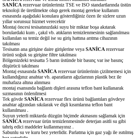
SANİCA
rezervuar ürünlerimiz TSE ve ISO standartlarında üstün
teknoloji ile üretilmekte olup gerek montaj gerekse kullanım
esnasında aşağıdaki konulara gösterdiğiniz özen ile sizlere uzun
yıllar sorunsuz hizmet verecektir
Montaj öncesi tesisatınızdaki suyu bir miktar boşa akıtarak
borulardaki kum , çakıl vb. atıkların temizlenmesinin sağlanılması
kullanılan su temiz değil ise su giriş hattına arıtma cihazının
takılması
Tesisatın ana girişine daire girişlerine veya
SANİCA
rezervuar
ürünü soğuk su girişine filtre takılması
Bölgenizdeki tesisatta 5 barın üstünde bir basınç var ise basınç
düşürücü takılması
Montaj esnasında
SANİCA
rezervuar ürünlerinin çizilmemesi için
kullandığınız anahtar vb. aparatların ağızlarının plastik bez ile
muhafaza altına alınması
montaj esansında bağlantı dişleri arasına teflon bant kullanarak
sızmasının önlenilmesi
Tek gövde
SANİCA
rezervuar flex ürünü bağlantıları gövdeye
anahtar ağzından sıkılarak ve dişli kısımlarına teflon bant
kullanılması .
Suyun yeterli miktarda düzgün biçimde akmasını sağlamak için
SANİCA
rezervuar ürün temizlenmesinde deterjan asitli su gibi
tahriş edici maddeler kullanmayınız .
Sabunlu su ve kuru bez yeterlidir. Parlatma için gaz yağı ile ısıtılmış
bez yeterlidir.