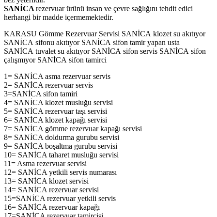
SANİCA
rezervuar ürünü insan ve çevre sağlığını tehdit edici
herhangi bir madde içermemektedir.
KARASU Gömme Rezervuar Servisi SANİCA klozet su akıtıyor
SANİCA sifonu akıtıyor SANİCA sifon tamir yapan usta
SANİCA tuvalet su akıtıyor SANİCA sifon servis SANİCA sifon
çalışmıyor SANİCA sifon tamirci
1= SANİCA asma rezervuar servis
2= SANİCA rezervuar servis
3=SANİCA sifon tamiri
4= SANİCA klozet musluğu servisi
5= SANİCA rezervuar taşı servisi
6= SANİCA klozet kapağı servisi
7= SANİCA gömme rezervuar kapağı servisi
8= SANİCA doldurma gurubu servisi
9= SANİCA boşaltma gurubu servisi
10= SANİCA taharet musluğu servisi
11= Asma rezervuar servisi
12= SANİCA yetkili servis numarası
13= SANİCA klozet servisi
14= SANİCA rezervuar servisi
15=SANİCA rezervuar yetkili servis
16= SANİCA rezervuar kapağı
17=SANİCA rezervuar tamircisi