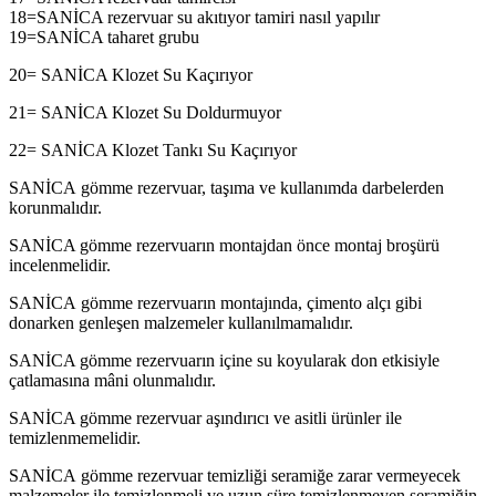
18=SANİCA rezervuar su akıtıyor tamiri nasıl yapılır
19=SANİCA taharet grubu
20= SANİCA Klozet Su Kaçırıyor
21= SANİCA Klozet Su Doldurmuyor
22= SANİCA Klozet Tankı Su Kaçırıyor
SANİCA gömme rezervuar, taşıma ve kullanımda darbelerden
korunmalıdır.
SANİCA gömme rezervuarın montajdan önce montaj broşürü
incelenmelidir.
SANİCA gömme rezervuarın montajında, çimento alçı gibi
donarken genleşen malzemeler kullanılmamalıdır.
SANİCA gömme rezervuarın içine su koyularak don etkisiyle
çatlamasına mâni olunmalıdır.
SANİCA gömme rezervuar aşındırıcı ve asitli ürünler ile
temizlenmemelidir.
SANİCA gömme rezervuar temizliği seramiğe zarar vermeyecek
malzemeler ile temizlenmeli ve uzun süre temizlenmeyen seramiğin