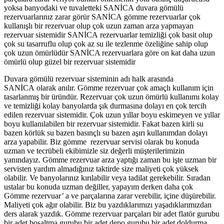
yoksa banyodaki ve tuvaletteki SANİCA duvara gömülü
rezervuarlarınız zarar görür SANİCA gömme rezervuarlar çok
kullanışlı bir rezervuar olup çok uzun zaman arza yapmayan
rezervuar sistemidir SANİCA rezervuarlar temizliği çok basit olup
çok su tasarruflu olup çok az su ile tezlenme özeliğine sahip olup
çok uzun ömürlüdür SANİCA rezervuarlara göre on kat daha uzun
ömürlü olup güzel bir rezervuar sistemidir
Duvara gömülü rezervuar sisteminin adı halk arasında
SANİCA olarak anılır. Gömme rezervuar çok amaçlı kullanım için
tasarlanmış bir üründür. Rezervuar çok uzun ömürlü kullanımı kolay
ve temizliği kolay banyolarda şık durmasına dolayı en çok tercih
edilen rezervuar sistemidir. Çok uzun yıllar boyu eskimeyen ve yıllar
boyu kullanılabilen bir rezervuar sistemidir. Fakat bazen kirli su
bazen körlük su bazen basınçlı su bazen aşırı kullanımdan dolayı
arza yapabilir. Biz gömme rezervuar servisi olarak bu konuda
uzman ve tecrübeli ekibimizle siz değerli müşterilerimizin
yanındayız. Gömme rezervuar arza yaptığı zaman bu işte uzman bir
servisten yardım almadığınız taktirde size maliyeti çok yüksek
olabilir. Ve banyolarınız kırılabilir veya tadilat gerekebilir. Sıradan
ustalar bu konuda uzman değiller, yapayım derken daha çok
Gömme rezervuar’ a ve parçalarına zarar verebilir, içine düşürebilir.
Maliyeti çok ağır olabilir. Biz bu yazdıklarımızı yaşadıklarımızdan
ders alarak yazdık. Gömme rezervuar parçaları bir adet flatör gurubu
bir adet boşaltma gurubu bir adet depo gurubu bir adet doldurma