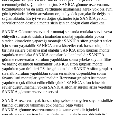
memnuniyetini sağlamak olmuştur. SANİCA gömme rezervuarınız
bozulduğunda ya da arıza verdiğinde üzülmenize gerek yok biz aynı
gün içerisinde sizlerin arızalarını orijinal yedek parçalar ile değişim
sağlamaktadır. En iyi ve en doğru çözümler için SANİCA yetkili
servislerinden destek almanız sizin için en doğru olanı olacaktır.
SANİCA Gömme rezervuarlar montaj sırasında mutlaka servis veya
ehliyetli su tesisatı ustaları tarafından montaj yapılmalıdır yoksa
sıradan kimselerin yapacağı montajlar SANİCA sifon grupları sizler
için sorun yaşatabilir SANİCA asma klozetler cok hassas olup ufak
bır hata sizlere pahalıya mal olabilir SANİCA sifon grupları montaj
yapılırken mutlaka SANİCA contaları kullanılmalıdır SANİCA
gömme rezervuarlar kurulum yapıldıktan sonra şebeke suyuna filtre
ve basınç düşürücü takılmalıdır SANİCA sifon grupları montaj
yapılırken yan ürünleri TS belgeli olmalıdır SANİCA sifon grupları
sıva altı kurulum yapıldıktan sonra seramikler döşendikten sonra
fayans üstü montajları yapılmalıdır. Rezervuar grupları üst montaj
yapılırken çok dikkat edilmelidir çünkü SANİCA sifon icine bir
seyler düşürülmemeli yoksa SANİCA sifonlar sürekli arıza verebilir
SANİCA gömme rezervuar servisi
SANİCA rezervuar çok hassas olup şebekeden gelen suya kesinlikle
basıncı düşürücü takılması çok önemli olup yoksa
SANİCA gömme rezervuarınıza çok zarar verebilir içindeki
parçalara zarar veriyor bunları önlemenin yolu basınç düşürücüsü