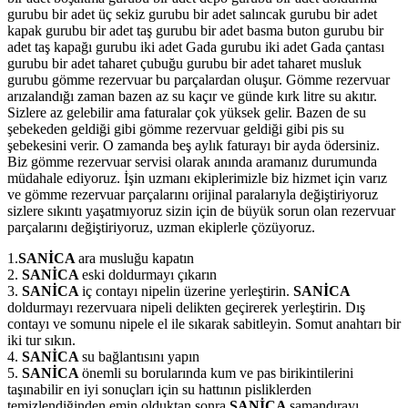
gurubu bir adet üç sekiz gurubu bir adet salıncak gurubu bir adet
kapak gurubu bir adet taş gurubu bir adet basma buton gurubu bir
adet taş kapağı gurubu iki adet Gada gurubu iki adet Gada çantası
gurubu bir adet taharet çubuğu gurubu bir adet taharet musluk
gurubu gömme rezervuar bu parçalardan oluşur. Gömme rezervuar
arızalandığı zaman bazen az su kaçır ve günde kırk litre su akıtır.
Sizlere az gelebilir ama faturalar çok yüksek gelir. Bazen de su
şebekeden geldiği gibi gömme rezervuar geldiği gibi pis su
şebekesini verir. O zamanda beş aylık faturayı bir ayda ödersiniz.
Biz gömme rezervuar servisi olarak anında aramanız durumunda
müdahale ediyoruz. İşin uzmanı ekiplerimizle biz hizmet için varız
ve gömme rezervuar parçalarını orijinal paralarıyla değiştiriyoruz
sizlere sıkıntı yaşatmıyoruz sizin için de büyük sorun olan rezervuar
parçalarını değiştiriyoruz, uzman ekiplerle çözüyoruz.
1.
SANİCA
ara musluğu kapatın
2.
SANİCA
eski doldurmayı çıkarın
3.
SANİCA
iç contayı nipelin üzerine yerleştirin.
SANİCA
doldurmayı rezervuara nipeli delikten geçirerek yerleştirin. Dış
contayı ve somunu nipele el ile sıkarak sabitleyin. Somut anahtarı bir
iki tur sıkın.
4.
SANİCA
su bağlantısını yapın
5.
SANİCA
önemli su borularında kum ve pas birikintilerini
taşınabilir en iyi sonuçları için su hattının pisliklerden
temizlendiğinden emin olduktan sonra
SANİCA
şamandırayı