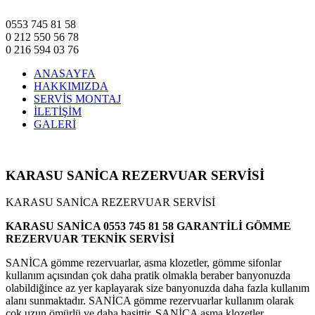
0553 745 81 58
0 212 550 56 78
0 216 594 03 76
ANASAYFA
HAKKIMIZDA
SERVİS MONTAJ
İLETİŞİM
GALERİ
KARASU SANİCA REZERVUAR SERVİSİ
KARASU SANİCA REZERVUAR SERVİSİ
KARASU SANİCA 0553 745 81 58 GARANTİLİ GÖMME
REZERVUAR TEKNİK SERVİSİ
SANİCA gömme rezervuarlar, asma klozetler, gömme sifonlar
kullanım açısından çok daha pratik olmakla beraber banyonuzda
olabildiğince az yer kaplayarak size banyonuzda daha fazla kullanım
alanı sunmaktadır. SANİCA gömme rezervuarlar kullanım olarak
çok uzun ömürlü ve daha basittir. SANİCA asma klozetler