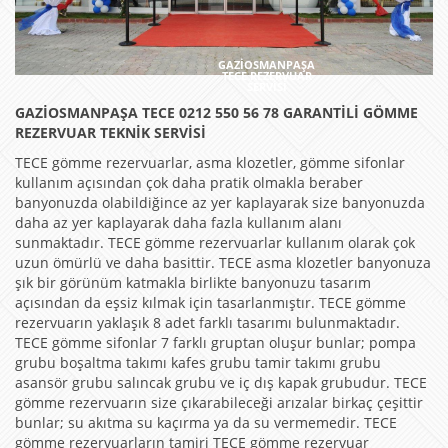
GAZİOSMANPAŞA
TECE REZERVUAR
SERVİSİ
GAZİOSMANPAŞA TECE 0212 550 56 78 GARANTİLİ GÖMME
REZERVUAR TEKNİK SERVİSİ
TECE gömme rezervuarlar, asma klozetler, gömme sifonlar
kullanım açısından çok daha pratik olmakla beraber
banyonuzda olabildiğince az yer kaplayarak size banyonuzda
daha az yer kaplayarak daha fazla kullanım alanı
sunmaktadır. TECE gömme rezervuarlar kullanım olarak çok
uzun ömürlü ve daha basittir. TECE asma klozetler banyonuza
şık bir görünüm katmakla birlikte banyonuzu tasarım
açısından da eşsiz kılmak için tasarlanmıştır. TECE gömme
rezervuarın yaklaşık 8 adet farklı tasarımı bulunmaktadır.
TECE gömme sifonlar 7 farklı gruptan oluşur bunlar; pompa
grubu boşaltma takımı kafes grubu tamir takımı grubu
asansör grubu salıncak grubu ve iç dış kapak grubudur. TECE
gömme rezervuarın size çıkarabileceği arızalar birkaç çeşittir
bunlar; su akıtma su kaçırma ya da su vermemedir. TECE
gömme rezervuarların tamiri TECE gömme rezervuar