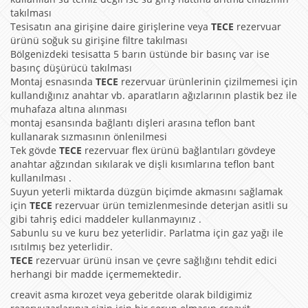
takılması
Tesisatın ana girişine daire girişlerine veya
TECE
rezervuar
ürünü soğuk su girişine filtre takılması
Bölgenizdeki tesisatta 5 barın üstünde bir basınç var ise
basınç düşürücü takılması
Montaj esnasında
TECE
rezervuar ürünlerinin çizilmemesi için
kullandığınız anahtar vb. aparatların ağızlarının plastik bez ile
muhafaza altına alınması
montaj esansında bağlantı dişleri arasına teflon bant
kullanarak sızmasının önlenilmesi
Tek gövde
TECE
rezervuar flex ürünü bağlantıları gövdeye
anahtar ağzından sıkılarak ve dişli kısımlarına teflon bant
kullanılması .
Suyun yeterli miktarda düzgün biçimde akmasını sağlamak
için
TECE
rezervuar ürün temizlenmesinde deterjan asitli su
gibi tahriş edici maddeler kullanmayınız .
Sabunlu su ve kuru bez yeterlidir. Parlatma için gaz yağı ile
ısıtılmış bez yeterlidir.
TECE
rezervuar ürünü insan ve çevre sağlığını tehdit edici
herhangi bir madde içermemektedir.
creavit asma kırozet veya geberitde olarak bildigimiz