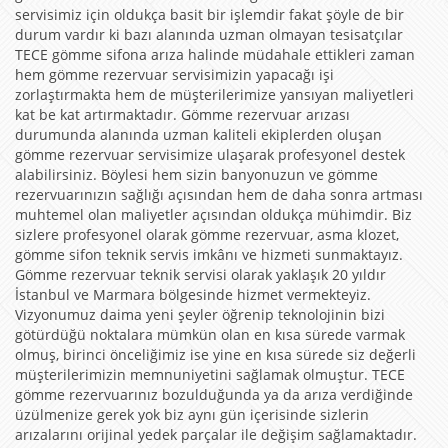
servisimiz için oldukça basit bir işlemdir fakat şöyle de bir
durum vardır ki bazı alanında uzman olmayan tesisatçılar
TECE gömme sifona arıza halinde müdahale ettikleri zaman
hem gömme rezervuar servisimizin yapacağı işi
zorlaştırmakta hem de müşterilerimize yansıyan maliyetleri
kat be kat artırmaktadır. Gömme rezervuar arızası
durumunda alanında uzman kaliteli ekiplerden oluşan
gömme rezervuar servisimize ulaşarak profesyonel destek
alabilirsiniz. Böylesi hem sizin banyonuzun ve gömme
rezervuarınızın sağlığı açısından hem de daha sonra artması
muhtemel olan maliyetler açısından oldukça mühimdir. Biz
sizlere profesyonel olarak gömme rezervuar, asma klozet,
gömme sifon teknik servis imkânı ve hizmeti sunmaktayız.
Gömme rezervuar teknik servisi olarak yaklaşık 20 yıldır
İstanbul ve Marmara bölgesinde hizmet vermekteyiz.
Vizyonumuz daima yeni şeyler öğrenip teknolojinin bizi
götürdüğü noktalara mümkün olan en kısa sürede varmak
olmuş, birinci önceliğimiz ise yine en kısa sürede siz değerli
müşterilerimizin memnuniyetini sağlamak olmuştur. TECE
gömme rezervuarınız bozulduğunda ya da arıza verdiğinde
üzülmenize gerek yok biz aynı gün içerisinde sizlerin
arızalarını orijinal yedek parçalar ile değişim sağlamaktadır.