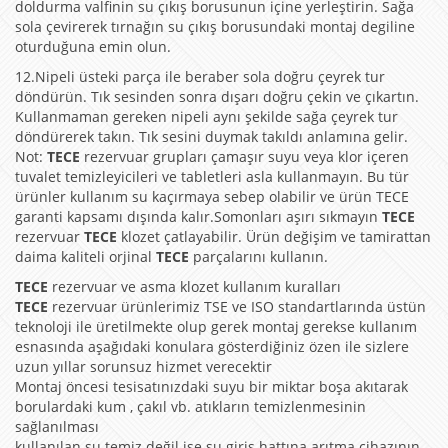
doldurma valfinin su çıkış borusunun içine yerleştirin. Sağa
sola çevirerek tırnağın su çıkış borusundaki montaj degiline
oturduğuna emin olun.
12.Nipeli üsteki parça ile beraber sola doğru çeyrek tur
döndürün. Tık sesinden sonra dışarı doğru çekin ve çıkartın.
Kullanmaman gereken nipeli aynı şekilde sağa çeyrek tur
döndürerek takın. Tık sesini duymak takıldı anlamına gelir.
Not:
TECE
rezervuar grupları çamaşır suyu veya klor içeren
tuvalet temizleyicileri ve tabletleri asla kullanmayın. Bu tür
ürünler kullanım su kaçırmaya sebep olabilir ve ürün TECE
garanti kapsamı dışında kalır.Somonları aşırı sıkmayın
TECE
rezervuar
TECE
klozet çatlayabilir. Ürün değişim ve tamirattan
daima kaliteli orjinal
TECE
parçalarını kullanın.
TECE
rezervuar ve asma klozet kullanım kuralları
TECE
rezervuar ürünlerimiz TSE ve ISO standartlarında üstün
teknoloji ile üretilmekte olup gerek montaj gerekse kullanım
esnasında aşağıdaki konulara gösterdiğiniz özen ile sizlere
uzun yıllar sorunsuz hizmet verecektir
Montaj öncesi tesisatınızdaki suyu bir miktar boşa akıtarak
borulardaki kum , çakıl vb. atıkların temizlenmesinin
sağlanılması
kullanılan su temiz değil ise su giriş hattına arıtma cihazının