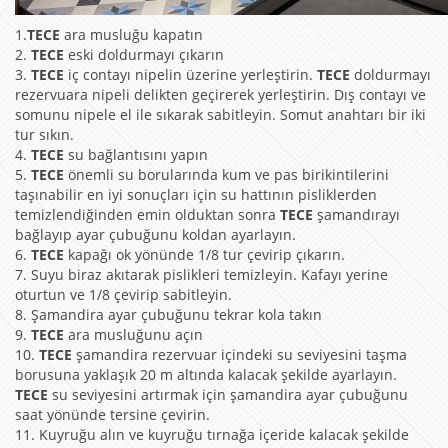
1.
TECE
ara musluğu kapatın
2.
TECE
eski doldurmayı çıkarın
3.
TECE
iç contayı nipelin üzerine yerleştirin.
TECE
doldurmayı
rezervuara nipeli delikten geçirerek yerleştirin. Dış contayı ve
somunu nipele el ile sıkarak sabitleyin. Somut anahtarı bir iki
tur sıkın.
4.
TECE
su bağlantısını yapın
5.
TECE
önemli su borularında kum ve pas birikintilerini
taşınabilir en iyi sonuçları için su hattının pisliklerden
temizlendiğinden emin olduktan sonra
TECE
şamandırayı
bağlayıp ayar çubuğunu koldan ayarlayın.
6.
TECE
kapağı ok yönünde 1/8 tur çevirip çıkarın.
7. Suyu biraz akıtarak pislikleri temizleyin. Kafayı yerine
oturtun ve 1/8 çevirip sabitleyin.
8. Şamandira ayar çubuğunu tekrar kola takın
9.
TECE
ara musluğunu açın
10.
TECE
şamandira rezervuar içindeki su seviyesini taşma
borusuna yaklaşık 20 m altında kalacak şekilde ayarlayın.
TECE
su seviyesini artırmak için şamandira ayar çubuğunu
saat yönünde tersine çevirin.
11. Kuyruğu alın ve kuyruğu tırnağa içeride kalacak şekilde