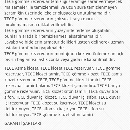
TECE gömme rezervuar temizliği seramiğe zarar vermeyecek
malzemeler ile temizlenmeli ve uzun süre temizlenmeyen
seramiğin üzerinde lekeler oluşacağı unutulmamalıdır.
TECE gömme rezervuarın çok sıcak suya maruz
bırakılmamasına dikkat edilmelidir.
TECE gömme rezervuarın yüzeyinde terleme oluşabilir
bunların arada bir temizlenmesi aksatılmamalıdır.
Lavabo ve bidelerin armatür delikleri üstten delinerek uzman
ustalar tarafından yapılmalıdır.
TECE gömme rezervuarın montajında kokuyu önlemek amaçlı
pis su bağlantısı lastik conta veya gada ile kapatılmalıdır.
TECE Asma klozet, TECE klozet TECE rezervuar, TECE gömme
rezervuar, TECE klozet tamir, TECE gömme klozet, TECE asma
klozet rezervuar, TECE, TECE gömme klozet tamiri, TECE
rezervuar tamir bakımı, TECE klozet şamandıra, TECE banyo
gömme rezervuar, TECE klozet sifon tamiri, TECE duvar tipi
sifon, TECE duvar içi klozet, TECE duvar içi sifon, TECE duvar
içi rezervuar, TECE klozet su kaçırıyor, TECE klozet su
doldurmuyor, TECE sifon su kaçırıyor, TECE sifon su
doldurmuyor, TECE gömme klozet sifon tamiri
GARANTİ ŞARTLARI