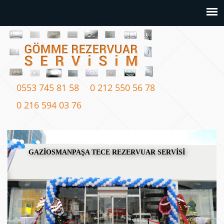
0553 745 81 58
0 212 550 56 78
0 216 594 03 76
GAZİOSMANPAŞA TECE REZERVUAR SERVİSİ