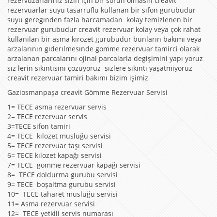
rezervuzarlarınız sizin için bir sorun olmasın creavit
rezervuarlar suyu tasarruflu kullanan bir sıfon gurubudur
suyu geregınden fazla harcamadan kolay temizlenen bir
rezervuar gurubudur creavit rezervuar kolay veya çok rahat
kullanılan bir asma kırozet gurubudur bunların bakımı veya
arzalarının gıderılmesınde gomme rezervuar tamirci olarak
arzalanan parcalarını ojinal parcalarla degişimini yapı yoruz
sız lerin sıkıntısını çozuyoruz sızlere sıkıntı yaşatmiyoruz
creavit rezervuar tamiri bakımı bizim işimiz
Gaziosmanpaşa creavit Gömme Rezervuar Servisi
1= TECE asma rezervuar servis
2= TECE rezervuar servis
3=TECE sifon tamiri
4= TECE kılozet musluğu servisi
5= TECE rezervuar taşı servisi
6= TECE kılozet kapağı servisi
7= TECE gömme rezervuar kapağı servisi
8= TECE doldurma gurubu servisi
9= TECE boşaltma gurubu servisi
10= TECE taharet musluğu servisi
11= Asma rezervuar servisi
12= TECE yetkili servis numarası