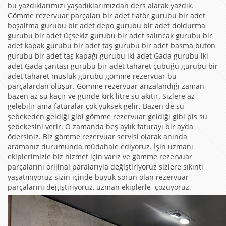
bu yazdıklarımızı yaşadıklarımızdan ders alarak yazdık.
Gömme rezervuar parçaları bir adet flatör gurubu bir adet
boşaltma gurubu bir adet depo gurubu bir adet doldurma
gurubu bir adet üçsekiz gurubu bir adet salıncak gurubu bir
adet kapak gurubu bir adet taş gurubu bir adet basma buton
gurubu bir adet taş kapağı gurubu iki adet Gada gurubu iki
adet Gada çantası gurubu bir adet taharet çubuğu gurubu bir
adet taharet musluk gurubu gömme rezervuar bu
parçalardan oluşur. Gömme rezervuar arızalandığı zaman
bazen az su kaçır ve günde kırk litre su akıtır. Sizlere az
gelebilir ama faturalar çok yüksek gelir. Bazen de su
şebekeden geldiği gibi gömme rezervuar geldiği gibi pis su
şebekesini verir. O zamanda beş aylık faturayı bir ayda
ödersiniz. Biz gömme rezervuar servisi olarak anında
aramanız durumunda müdahale ediyoruz. İşin uzmanı
ekiplerimizle biz hizmet için varız ve gömme rezervuar
parçalarını orijinal paralarıyla değiştiriyoruz sizlere sıkıntı
yaşatmıyoruz sizin içinde büyük sorun olan rezervuar
parçalarını değiştiriyoruz, uzman ekiplerle çözüyoruz.