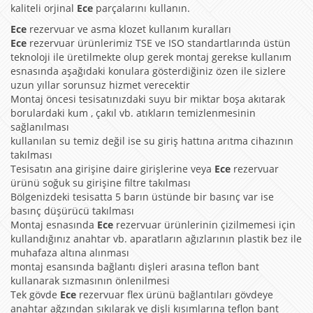
kaliteli orjinal
Ece
parçalarını kullanın.
Ece
rezervuar ve asma klozet kullanım kuralları
Ece
rezervuar ürünlerimiz TSE ve ISO standartlarında üstün
teknoloji ile üretilmekte olup gerek montaj gerekse kullanım
esnasında aşağıdaki konulara gösterdiğiniz özen ile sizlere
uzun yıllar sorunsuz hizmet verecektir
Montaj öncesi tesisatınızdaki suyu bir miktar boşa akıtarak
borulardaki kum , çakıl vb. atıkların temizlenmesinin
sağlanılması
kullanılan su temiz değil ise su giriş hattına arıtma cihazının
takılması
Tesisatın ana girişine daire girişlerine veya
Ece
rezervuar
ürünü soğuk su girişine filtre takılması
Bölgenizdeki tesisatta 5 barın üstünde bir basınç var ise
basınç düşürücü takılması
Montaj esnasında
Ece
rezervuar ürünlerinin çizilmemesi için
kullandığınız anahtar vb. aparatların ağızlarının plastik bez ile
muhafaza altına alınması
montaj esansında bağlantı dişleri arasına teflon bant
kullanarak sızmasının önlenilmesi
Tek gövde
Ece
rezervuar flex ürünü bağlantıları gövdeye
anahtar ağzından sıkılarak ve dişli kısımlarına teflon bant