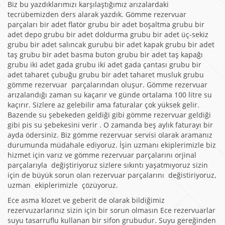
Biz bu yazdıklarımızı karşılaştığımız arızalardaki
tecrübemizden ders alarak yazdık. Gömme rezervuar
parçaları bir adet flatör grubu bir adet boşaltma grubu bir
adet depo grubu bir adet doldurma grubu bir adet üç-sekiz
grubu bir adet salıncak gurubu bir adet kapak grubu bir adet
taş grubu bir adet basma buton grubu bir adet taş kapağı
grubu iki adet gada grubu iki adet gada çantası grubu bir
adet taharet çubuğu grubu bir adet taharet musluk grubu
gömme rezervuar parçalarından oluşur. Gömme rezervuar
arızalandığı zaman su kaçarır ve günde ortalama 100 litre su
kaçırır. Sizlere az gelebilir ama faturalar çok yüksek gelir.
Bazende su şebekeden geldiği gibi gömme rezervuar geldiği
gibi pis su şebekesini verir . O zamanda beş aylık faturayı bir
ayda ödersiniz. Biz gömme rezervuar servisi olarak aramanız
durumunda müdahale ediyoruz. İşin uzmanı ekiplerimizle biz
hizmet için varız ve gömme rezervuar parçalarını orjinal
parçalarıyla değiştiriyoruz sizlere sıkıntı yaşatmıyoruz sizin
için de büyük sorun olan rezervuar parçalarını değistiriyoruz,
uzman ekiplerimizle çözüyoruz.
Ece asma klozet ve geberit de olarak bildiğimiz
rezervuzarlarınız sizin için bir sorun olmasın Ece rezervuarlar
suyu tasarruflu kullanan bir sifon grubudur. Suyu gereğinden