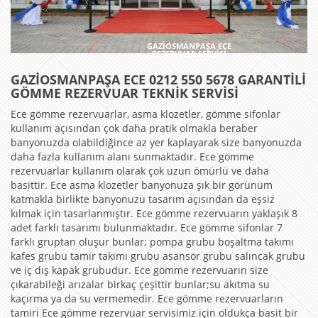
GAZİOSMANPAŞA ECE
REZERVUAR SERVİSİ
GAZİOSMANPAŞA ECE
0212 550 5678 GARANTİLİ
GÖMME REZERVUAR TEKNİK SERVİSİ
Ece gömme rezervuarlar, asma klozetler, gömme sifonlar
kullanım açısından çok daha pratik olmakla beraber
banyonuzda olabildiğince az yer kaplayarak size banyonuzda
daha fazla kullanım alanı sunmaktadır. Ece gömme
rezervuarlar kullanım olarak çok uzun ömürlü ve daha
basittir. Ece asma klozetler banyonuza şık bir görünüm
katmakla birlikte banyonuzu tasarım açısından da eşsiz
kılmak için tasarlanmıştır. Ece gömme rezervuarın yaklaşık 8
adet farklı tasarımı bulunmaktadır. Ece gömme sifonlar 7
farklı gruptan oluşur bunlar; pompa grubu boşaltma takımı
kafes grubu tamir takımı grubu asansör grubu salıncak grubu
ve iç dış kapak grubudur. Ece gömme rezervuarın size
çıkarabileği arızalar birkaç çeşittir bunlar;su akıtma su
kaçırma ya da su vermemedir. Ece gömme rezervuarların
tamiri Ece gömme rezervuar servisimiz için oldukça basit bir