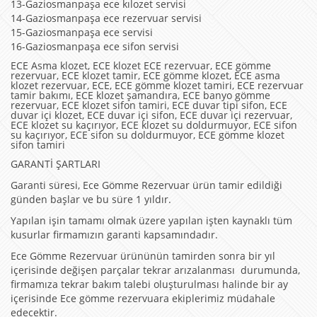
13-Gaziosmanpaşa ece kılozet servisi
14-Gaziosmanpaşa ece rezervuar servisi
15-Gaziosmanpaşa ece servisi
16-Gaziosmanpaşa ece sifon servisi
ECE Asma klozet, ECE klozet ECE rezervuar, ECE gömme
rezervuar, ECE klozet tamir, ECE gömme klozet, ECE asma
klozet rezervuar, ECE, ECE gömme klozet tamiri, ECE rezervuar
tamir bakımı, ECE klozet şamandıra, ECE banyo gömme
rezervuar, ECE klozet sifon tamiri, ECE duvar tipi sifon, ECE
duvar içi klozet, ECE duvar içi sifon, ECE duvar içi rezervuar,
ECE klozet su kaçırıyor, ECE klozet su doldurmuyor, ECE sifon
su kaçırıyor, ECE sifon su doldurmuyor, ECE gömme klozet
sifon tamiri
GARANTİ ŞARTLARI
Garanti süresi, Ece Gömme Rezervuar ürün tamir edildiği
günden başlar ve bu süre 1 yıldır.
Yapılan işin tamamı olmak üzere yapılan işten kaynaklı tüm
kusurlar firmamızın garanti kapsamındadır.
Ece Gömme Rezervuar ürününün tamirden sonra bir yıl
içerisinde değişen parçalar tekrar arızalanması durumunda,
firmamıza tekrar bakım talebi oluşturulması halinde bir ay
içerisinde Ece gömme rezervuara ekiplerimiz müdahale
edecektir.