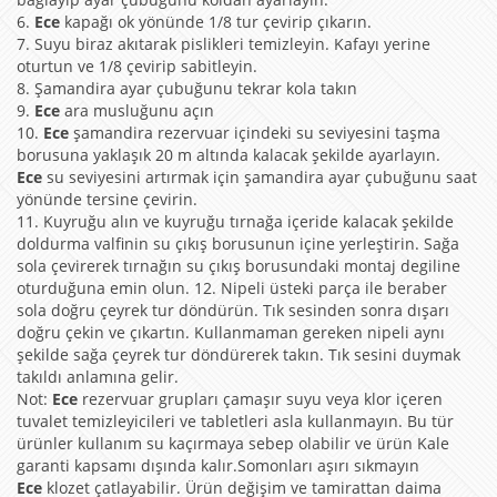
6.
Ece
kapağı ok yönünde 1/8 tur çevirip çıkarın.
7. Suyu biraz akıtarak pislikleri temizleyin. Kafayı yerine
oturtun ve 1/8 çevirip sabitleyin.
8. Şamandira ayar çubuğunu tekrar kola takın
9.
Ece
ara musluğunu açın
10.
Ece
şamandira rezervuar içindeki su seviyesini taşma
borusuna yaklaşık 20 m altında kalacak şekilde ayarlayın.
Ece
su seviyesini artırmak için şamandira ayar çubuğunu saat
yönünde tersine çevirin.
11. Kuyruğu alın ve kuyruğu tırnağa içeride kalacak şekilde
doldurma valfinin su çıkış borusunun içine yerleştirin. Sağa
sola çevirerek tırnağın su çıkış borusundaki montaj degiline
oturduğuna emin olun. 12. Nipeli üsteki parça ile beraber
sola doğru çeyrek tur döndürün. Tık sesinden sonra dışarı
doğru çekin ve çıkartın. Kullanmaman gereken nipeli aynı
şekilde sağa çeyrek tur döndürerek takın. Tık sesini duymak
takıldı anlamına gelir.
Not:
Ece
rezervuar grupları çamaşır suyu veya klor içeren
tuvalet temizleyicileri ve tabletleri asla kullanmayın. Bu tür
ürünler kullanım su kaçırmaya sebep olabilir ve ürün Kale
garanti kapsamı dışında kalır.Somonları aşırı sıkmayın
Ece
klozet çatlayabilir. Ürün değişim ve tamirattan daima