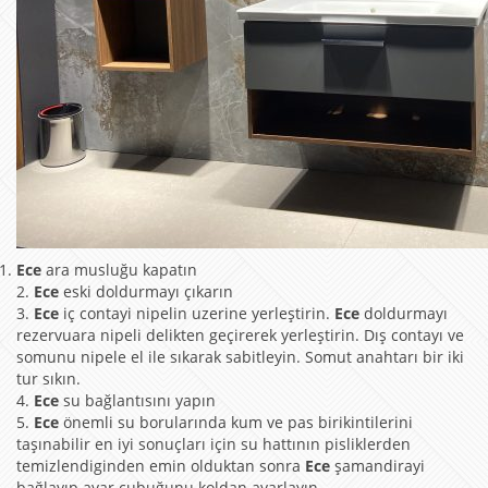
Ece
ara musluğu kapatın
2.
Ece
eski doldurmayı çıkarın
3.
Ece
iç contayi nipelin uzerine yerleştirin.
Ece
doldurmayı
rezervuara nipeli delikten geçirerek yerleştirin. Dış contayı ve
somunu nipele el ile sıkarak sabitleyin. Somut anahtarı bir iki
tur sıkın.
4.
Ece
su bağlantısını yapın
5.
Ece
önemli su borularında kum ve pas birikintilerini
taşınabilir en iyi sonuçları için su hattının pisliklerden
temizlendiginden emin olduktan sonra
Ece
şamandirayi
bağlayıp ayar çubuğunu koldan ayarlayın.