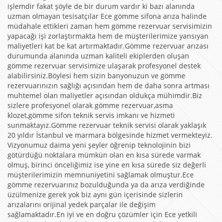
işlemdir fakat şöyle de bir durum vardır ki bazı alanında
uzman olmayan tesisatçılar Ece gömme sifona arıza halinde
müdahale ettikleri zaman hem gömme rezervuar servisimizin
yapacağı işi zorlaştırmakta hem de müşterilerimize yansıyan
maliyetleri kat be kat artırmaktadır.Gömme rezervuar arızası
durumunda alanında uzman kaliteli ekiplerden oluşan
gömme rezervuar servisimize ulaşarak profesyonel destek
alabilirsiniz.Böylesi hem sizin banyonuzun ve gömme
rezervuarınızın sağlığı açısından hem de daha sonra artması
muhtemel olan maliyetler açısından oldukça mühimdir.Biz
sizlere profesyonel olarak gömme rezervuar,asma
klozet,gömme sifon teknik servis imkanı ve hizmeti
sunmaktayız.Gömme rezervuar teknik servisi olarak yaklaşık
20 yıldır İstanbul ve marmara bölgesinde hizmet vermekteyiz.
Vizyonumuz daima yeni şeyler öğrenip teknolojinin bizi
götürdüğü noktalara mümkün olan en kısa sürede varmak
olmuş, birinci önceliğimiz ise yine en kısa sürede siz değerli
müşterilerimizin memnuniyetini sağlamak olmuştur.Ece
gömme rezervuarınız bozulduğunda ya da arıza verdiğinde
üzülmenize gerek yok biz aynı gün içerisinde sizlerin
arızalarını orijinal yedek parçalar ile değişim
sağlamaktadır.En iyi ve en doğru çözümler için Ece yetkili