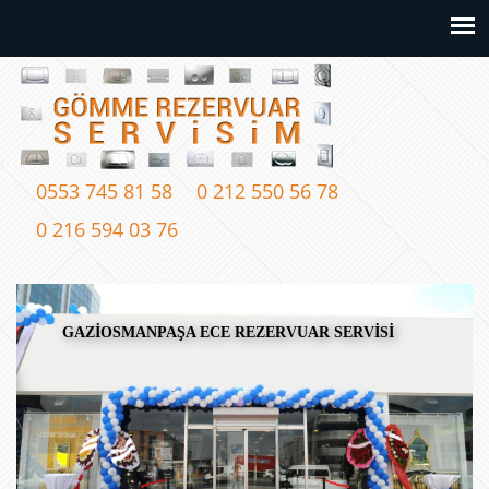
0553 745 81 58
0 212 550 56 78
0 216 594 03 76
GAZİOSMANPAŞA ECE REZERVUAR SERVİSİ