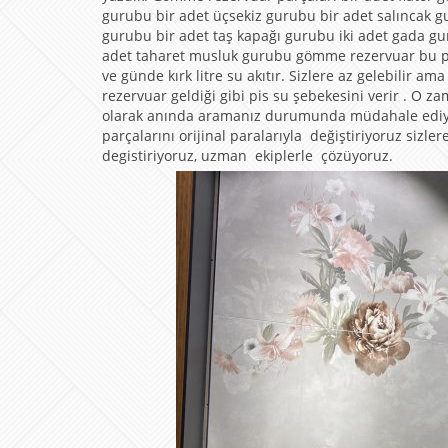
gurubu bir adet üçsekiz gurubu bir adet salıncak 
gurubu bir adet taş kapağı gurubu iki adet gada gu
adet taharet musluk gurubu gömme rezervuar bu p
ve günde kırk litre su akıtır. Sizlere az gelebilir 
rezervuar geldiği gibi pis su şebekesini verir . O z
olarak anında aramanız durumunda müdahale ediyor
parçalarını orijinal paralarıyla değiştiriyoruz sizl
degistiriyoruz, uzman ekiplerle çözüyoruz.