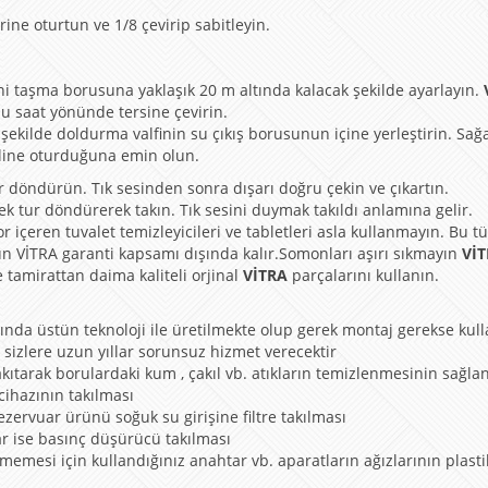
erine oturtun ve 1/8 çevirip sabitleyin.
i taşma borusuna yaklaşık 20 m altında kalacak şekilde ayarlayın.
u saat yönünde tersine çevirin.
şekilde doldurma valfinin su çıkış borusunun içine yerleştirin. Sağ
iline oturduğuna emin olun.
r döndürün. Tık sesinden sonra dışarı doğru çekin ve çıkartın.
 tur döndürerek takın. Tık sesini duymak takıldı anlamına gelir.
 içeren tuvalet temizleyicileri ve tabletleri asla kullanmayın. Bu tü
ün VİTRA garanti kapsamı dışında kalır.Somonları aşırı sıkmayın
Vİ
e tamirattan daima kaliteli orjinal
VİTRA
parçalarını kullanın.
ında üstün teknoloji ile üretilmekte olup gerek montaj gerekse kul
 sizlere uzun yıllar sorunsuz hizmet verecektir
kıtarak borulardaki kum , çakıl vb. atıkların temizlenmesinin sağla
 cihazının takılması
ezervuar ürünü soğuk su girişine filtre takılması
ar ise basınç düşürücü takılması
memesi için kullandığınız anahtar vb. aparatların ağızlarının plasti