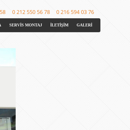
 58
0 212 550 56 78
0 216 594 03 76
A
SERVİS MONTAJ
İLETİŞİM
GALERİ