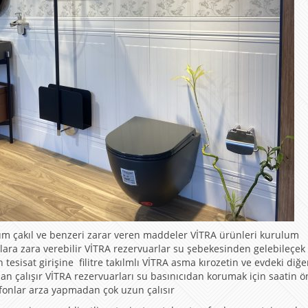
kum çakıl ve benzeri zarar veren maddeler VİTRA ürünleri kurulum
ra zara verebilir VİTRA rezervuarlar su şebekesinden gelebileçek
esisat girişine filitre takılmlı VİTRA asma kırozetin ve evdeki diğer
n çalışır VİTRA rezervuarları su basınıcıdan korumak için saatin 
fonlar arza yapmadan çok uzun çalısır