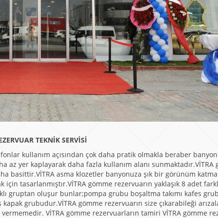
EZERVUAR TEKNİK SERVİSİ
fonlar kullanım açısından çok daha pratik olmakla beraber banyo
aha az yer kaplayarak daha fazla kullanım alanı sunmaktadır.VİTR
aha basittir.VİTRA asma klozetler banyonuza şık bir görünüm katma
k için tasarlanmıştır.VİTRA gömme rezervuarın yaklaşık 8 adet farkl
klı gruptan oluşur bunlar;pompa grubu boşaltma takımı kafes gru
ş kapak grubudur.VİTRA gömme rezervuarın size çıkarabileği arızal
 su vermemedir. VİTRA gömme rezervuarların tamiri VİTRA gömme re