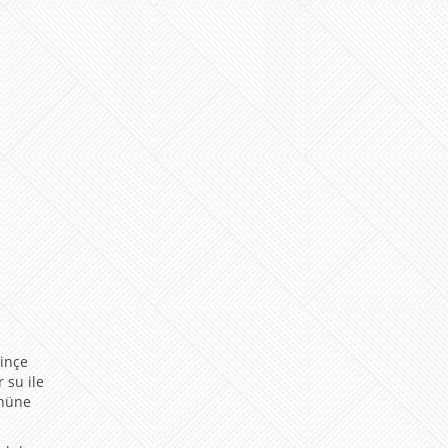
 inçe
 su ile
önüne