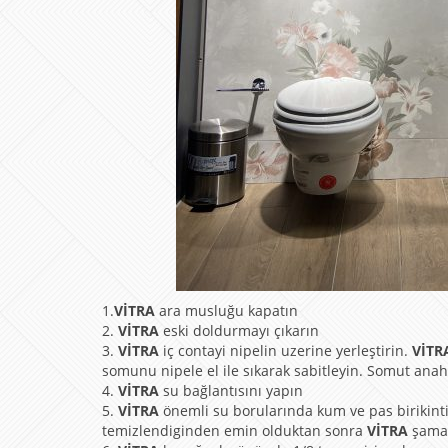
1.
VİTRA
ara musluğu kapatın
2.
VİTRA
eski doldurmayı çıkarın
3.
VİTRA
iç contayi nipelin uzerine yerleştirin.
VİTR
somunu nipele el ile sıkarak sabitleyin. Somut anahtar
4.
VİTRA
su bağlantısını yapın
5.
VİTRA
önemli su borularında kum ve pas birikintile
temizlendiginden emin olduktan sonra
VİTRA
şaman