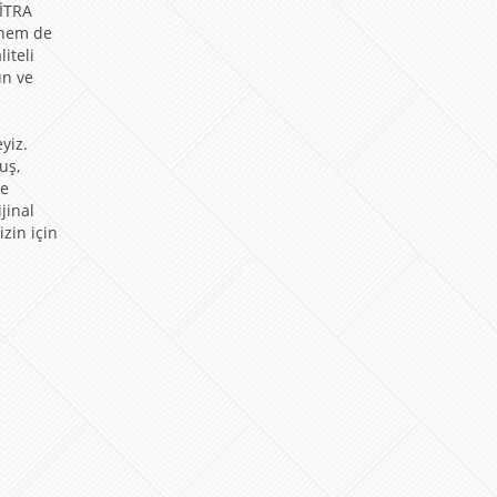
VİTRA
 hem de
iteli
un ve
yiz.
uş,
me
jinal
zin için