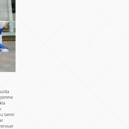
nuzda
A gömme
kla
ı
bu tamir
ar
zervuar