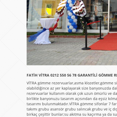
FATİH VİTRA 0212 550 56 78 GARANTİLİ GÖMME R
VİTRA gömme rezervuarlar,asma klozetler,gömme si
olabildiğince az yer kaplayarak size banyonuzda d
rezervuarlar kullanım olarak çok uzun ömürlü ve d
birlikte banyonuzu tasarım açısından da eşsiz kılma
tasarımı bulunmaktadır.VİTRA gömme sifonlar 7 far
takımı grubu asansör grubu salıncak grubu ve iç dı
birkaç çeşittir bunlar;su akıtma su kaçırma ya da