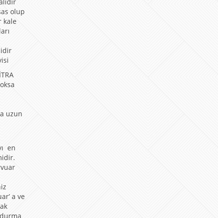
lıdır
sas olup
r kale
arı
idir
isi
VİTRA
yoksa
u
ha uzun
yı en
idir.
rvuar
a
iz
ar’ a ve
rak
oldurma