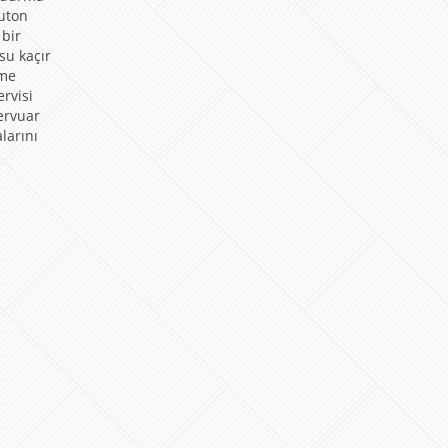
buton
 bir
su kaçır
mme
rvisi
ervuar
alarını