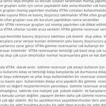
ervis veya ehliyetli su tesisatı ustaları tarafından montaj yapılma
on grupları sizler için sorun yaşatabilir kale asma klozetler cok has
on grupları montaj yapılırken mutlaka VİTRA contaları kullanılmalıdı
e suyuna filitre ve basınç düşürücü takılmalıdır VİTRA sifon grupl
RA sifon grupları sıva altı kurulum yapıldıktan sonra seramikler
ır VİTRA rezervuar grupları üst montaj yapılırken cok dikkat edilml
sa VİTRA sifonlar sürekli arıza verebilir VİTRA gömme rezervuar serv
uya kesinlikle basınıç düşürücü takılması çok önemli olup yoksa 
parçalara zarar veriyor bunları önlemenin yolu basınç düşürucücü 
arlarınız zarar görür VİTRA gömme rezervuarlar cok kullanışlı bir
uar sistemidir VİTRA rezervuarlar temizliği çok basit olup çok s
sahip olup çok uzun ömürlüdür normal rezarvuarlara göre on kat da
nda VİTRA olarak anılır. Gömme rezervuar çok amaçlı kullanım için
 kullanımı kolay ve temizliği kolay banyolarda şık durmasına dola
lar boyu eskimeyen ve yıllar boyu kullanılabilen bir rezervuar sistem
ı su bazen aşırı kullanımdan dolayı arza yapabilir.Biz gömme reze
izle siz değerli müşterilerimizin yanındayız. Gömme rezervuar arz
madığınız taktirde size maliyeti çok yüksek olabilir. Ve banyoların
ar bu konuda uzman değiller, yapayım derken daha çok Gömme rezervu
ti çok ağır olabilir. Biz bu yazdıklarımızı yaşadıklarımızdan ders ala
 gurubu bir adet boşaltma gurubu bir adet depo gurubu bir adet d