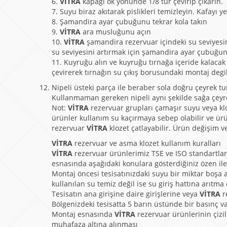
6.
VİTRA
kapağı ok yönünde 1/8 tur çevirip çıkarın.
7. Suyu biraz akıtarak pislikleri temizleyin. Kafayı y
8. Şamandira ayar çubuğunu tekrar kola takın
9.
VİTRA
ara musluğunu açın
10.
VİTRA
şamandira rezervuar içindeki su seviyesin
su seviyesini artırmak için şamandira ayar çubuğun
11. Kuyruğu alın ve kuyruğu tırnağa içeride kalacak 
çevirerek tırnağın su çıkış borusundaki montaj deg
Nipeli üsteki parça ile beraber sola doğru çeyrek tu
Kullanmaman gereken nipeli aynı şekilde sağa çeyrek
Not:
VİTRA
rezervuar grupları çamaşır suyu veya klor
ürünler kullanım su kaçırmaya sebep olabilir ve ür
rezervuar
VİTRA
klozet çatlayabilir. Ürün değişim v
VİTRA
rezervuar ve asma klozet kullanım kuralları
VİTRA
rezervuar ürünlerimiz TSE ve ISO standartlar
esnasında aşağıdaki konulara gösterdiğiniz özen ile
Montaj öncesi tesisatınızdaki suyu bir miktar boşa a
kullanılan su temiz değil ise su giriş hattına arıtma
Tesisatın ana girişine daire girişlerine veya
VİTRA
r
Bölgenizdeki tesisatta 5 barın üstünde bir basınç v
Montaj esnasında
VİTRA
rezervuar ürünlerinin çizil
muhafaza altına alınması