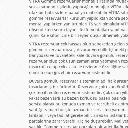
VİTRA Gömme rezervuarlar montaj sırasında mutlaka s
yoksa sıradan kişilerin yapacağı montajlar VİTRA sif
ufak bır hata sizlere pahalıya mal olabilir VİTRA sif
gömme rezervuarlar kurulum yapıldıktan sonra şebek
montaj yapılırken yan ürünleri TS yeri olmalıdır VİT
döşendikten sonra fayans üstü montajları yapılmalıd
çünki Kale sifon icine bir seyler düşürülmemeli yok
VİTRA rezervuar çok hassas olup şebekeden gelen s
gömme rezervuarınıza çok zarar verebilir içindeki 
banyodaki ve tuvaletteki kale duvara gömülü rezervu
rezarvuar olup çok uzun zaman arza yapmayan rezarv
tasarruflu olup çok az su ile tezlenme özzeliğine 
ömürlü olup ğüzel bir rezarvuar sistemidir
Duvara gömülü rezervuar sisteminin adı halk arası
tasarlanmış bir üründür. Rezervuar çok uzun ömürlü
çok tercih edilen rezervuar sistemidir. Çok uzun yıl
Fakat bazen kirli su bazen körlük su bazen basınçl
servisi olarak bu konuda uzman ve tecrübeli ekibim
yaptığı zaman bu işte uzman bir servisten yardım al
kırılabilir veya tadilat gerekebilir. Sıradan ustal
parçalarına zarar verebilir,içine düşürebilir. Maliye
yazdık. Gömme rezervuar parçaları bir adet flatör