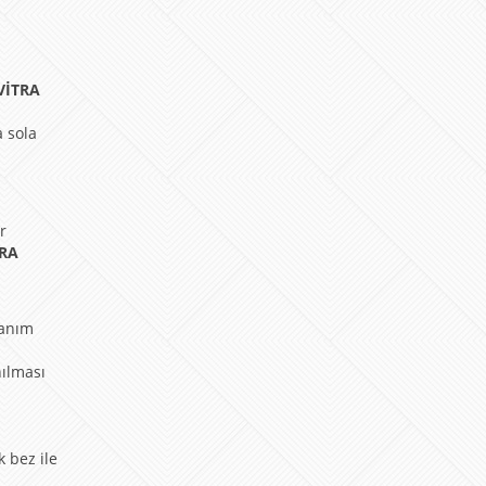
VİTRA
a sola
r
TRA
lanım
nılması
k bez ile