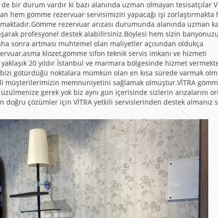
le de bir durum vardır ki bazı alanında uzman olmayan tesisatçılar 
man hem gömme rezervuar servisimizin yapacağı işi zorlaştırmakta
rtırmaktadır.Gömme rezervuar arızası durumunda alanında uzman kal
şarak profesyonel destek alabilirsiniz.Böylesi hem sizin banyonuz
aha sonra artması muhtemel olan maliyetler açısından oldukça
ervuar,asma klozet,gömme sifon teknik servis imkanı ve hizmeti
yaklaşık 20 yıldır İstanbul ve marmara bölgesinde hizmet vermekte
 bizi götürdüğü noktalara mümkün olan en kısa sürede varmak olm
ğerli müşterilerimizin memnuniyetini sağlamak olmuştur.VİTRA göm
ülmenize gerek yok biz aynı gün içerisinde sizlerin arızalarını ori
n doğru çözümler için VİTRA yetkili servislerinden destek almanız si