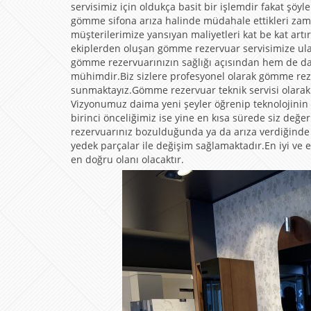
servisimiz için oldukça basit bir işlemdir fakat şöy
gömme sifona arıza halinde müdahale ettikleri za
müşterilerimize yansıyan maliyetleri kat be kat a
ekiplerden oluşan gömme rezervuar servisimize ula
gömme rezervuarınızın sağlığı açısından hem de d
mühimdir.Biz sizlere profesyonel olarak gömme rez
sunmaktayız.Gömme rezervuar teknik servisi olarak 
Vizyonumuz daima yeni şeyler öğrenip teknolojinin
birinci önceliğimiz ise yine en kısa sürede siz de
rezervuarınız bozulduğunda ya da arıza verdiğinde üz
yedek parçalar ile değişim sağlamaktadır.En iyi ve e
en doğru olanı olacaktır.