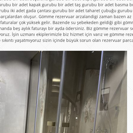
gurubu bir adet kapak gurubu bir adet taş gurubu bir adet basma 
rubu iki adet gada çantası gurubu bir adet taharet çubuğu gurubu
arçalardan oluşur. Gömme rezervuar arzalandigi zaman bazen az 
ama faturalar çok yüksek gelir. Bazende su şebekeden geldiği gibi gö
amanda beş aylık faturayı bir ayda ödersiniz. Biz gömme rezervuar se
uz. İşin uzmanı ekiplerimizle biz hizmet için varız ve gömme rez
ere sıkıntı yaşatmıyoruz sizin içinde büyük sorun olan rezervuar parc