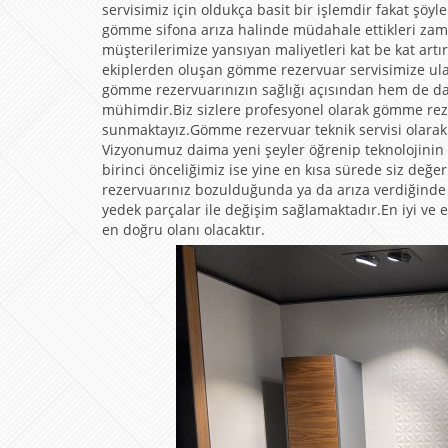
servisimiz için oldukça basit bir işlemdir fakat şöy
gömme sifona arıza halinde müdahale ettikleri za
müşterilerimize yansıyan maliyetleri kat be kat a
ekiplerden oluşan gömme rezervuar servisimize ula
gömme rezervuarınızın sağlığı açısından hem de d
mühimdir.Biz sizlere profesyonel olarak gömme rez
sunmaktayız.Gömme rezervuar teknik servisi olarak 
Vizyonumuz daima yeni şeyler öğrenip teknolojinin
birinci önceliğimiz ise yine en kısa sürede siz de
rezervuarınız bozulduğunda ya da arıza verdiğinde üz
yedek parçalar ile değişim sağlamaktadır.En iyi ve e
en doğru olanı olacaktır.