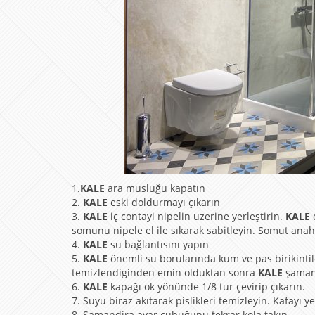
1.
KALE
ara musluğu kapatın
2.
KALE
eski doldurmayı çıkarın
3.
KALE
iç contayi nipelin uzerine yerleştirin.
KALE
d
somunu nipele el ile sıkarak sabitleyin. Somut anahtar
4.
KALE
su bağlantısını yapın
5.
KALE
önemli su borularında kum ve pas birikintiler
temizlendiginden emin olduktan sonra
KALE
şamand
6.
KALE
kapağı ok yönünde 1/8 tur çevirip çıkarın.
7. Suyu biraz akıtarak pislikleri temizleyin. Kafayı y
8. Şamandira ayar çubuğunu tekrar kola takın