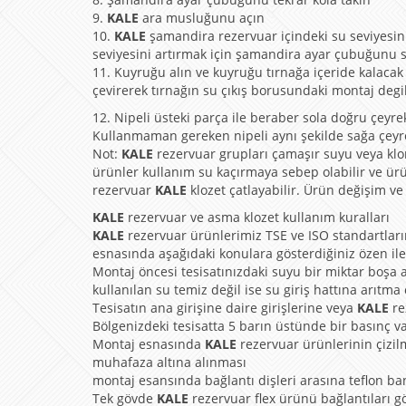
9.
KALE
ara musluğunu açın
10.
KALE
şamandira rezervuar içindeki su seviyesin
seviyesini artırmak için şamandira ayar çubuğunu s
11. Kuyruğu alın ve kuyruğu tırnağa içeride kalacak 
çevirerek tırnağın su çıkış borusundaki montaj deg
12. Nipeli üsteki parça ile beraber sola doğru çeyre
Kullanmaman gereken nipeli aynı şekilde sağa çeyrek
Not:
KALE
rezervuar grupları çamaşır suyu veya klor 
ürünler kullanım su kaçırmaya sebep olabilir ve ür
rezervuar
KALE
klozet çatlayabilir. Ürün değişim ve
KALE
rezervuar ve asma klozet kullanım kuralları
KALE
rezervuar ürünlerimiz TSE ve ISO standartları
esnasında aşağıdaki konulara gösterdiğiniz özen ile
Montaj öncesi tesisatınızdaki suyu bir miktar boşa a
kullanılan su temiz değil ise su giriş hattına arıtma
Tesisatın ana girişine daire girişlerine veya
KALE
re
Bölgenizdeki tesisatta 5 barın üstünde bir basınç v
Montaj esnasında
KALE
rezervuar ürünlerinin çizilm
muhafaza altına alınması
montaj esansında bağlantı dişleri arasına teflon ba
Tek gövde
KALE
rezervuar flex ürünü bağlantıları gö