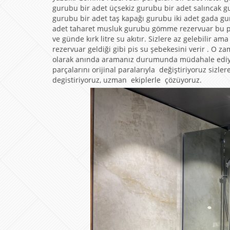
gurubu bir adet üçsekiz gurubu bir adet salıncak 
gurubu bir adet taş kapağı gurubu iki adet gada gu
adet taharet musluk gurubu gömme rezervuar bu p
ve günde kırk litre su akıtır. Sizlere az gelebilir 
rezervuar geldiği gibi pis su şebekesini verir . O z
olarak anında aramanız durumunda müdahale ediyor
parçalarını orijinal paralarıyla değiştiriyoruz sizle
degistiriyoruz, uzman ekiplerle çözüyoruz.