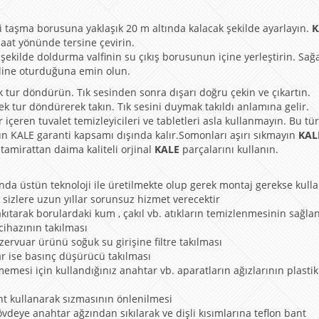
i taşma borusuna yaklaşık 20 m altında kalacak şekilde ayarlayın.
K
aat yönünde tersine çevirin.
şekilde doldurma valfinin su çıkış borusunun içine yerleştirin. Sağ
iline oturduğuna emin olun.
k tur döndürün. Tık sesinden sonra dışarı doğru çekin ve çıkartın.
 tur döndürerek takın. Tık sesini duymak takıldı anlamına gelir.
içeren tuvalet temizleyicileri ve tabletleri asla kullanmayın. Bu tür
ün KALE garanti kapsamı dışında kalır.Somonları aşırı sıkmayın
KAL
 tamirattan daima kaliteli orjinal
KALE
parçalarını kullanın.
nda üstün teknoloji ile üretilmekte olup gerek montaj gerekse kull
 sizlere uzun yıllar sorunsuz hizmet verecektir
kıtarak borulardaki kum , çakıl vb. atıkların temizlenmesinin sağla
 cihazının takılması
zervuar ürünü soğuk su girişine filtre takılması
ar ise basınç düşürücü takılması
emesi için kullandığınız anahtar vb. aparatların ağızlarının plastik
nt kullanarak sızmasının önlenilmesi
vdeye anahtar ağzından sıkılarak ve dişli kısımlarına teflon bant