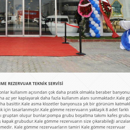
MME REZERVUAR TEKNİK SERVİSİ
onlar kullanım açısından çok daha pratik olmakla beraber banyon
aha az yer kaplayarak daha fazla kullanım alanı sunmaktadır.Kale
aha basittir.Kale asma klozetler banyonuza şık bir görünüm katmak
k için tasarlanmıştır.Kale gömme rezervuarın yaklaşık 8 adet farklı
lı gruptan oluşur bunlar;pompa grubu boşaltma takımı kafes grubu
ş kapak grubudur.Kale gömme rezervuarın size çıkarabileği arızalar
memedir. Kale gömme rezervuarların tamiri Kale gömme rezervuar