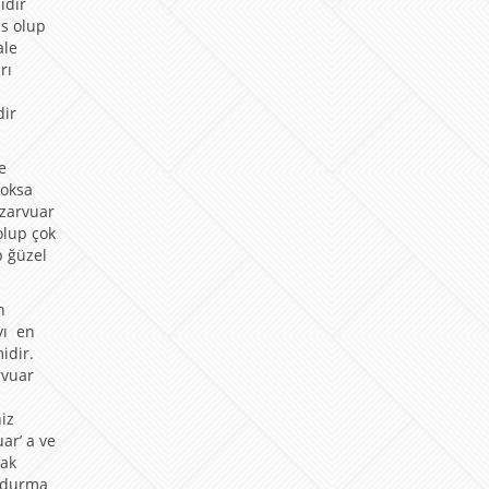
ıdır
as olup
ale
rı
dir
e
yoksa
ezarvuar
olup çok
p ğüzel
n
yı en
idir.
rvuar
a
iz
ar’ a ve
rak
oldurma