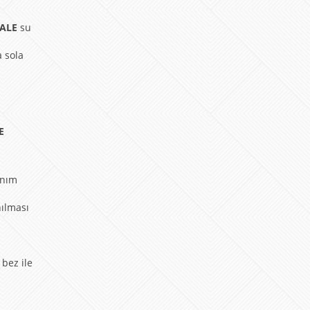
ALE
su
a sola
E
anım
nılması
 bez ile