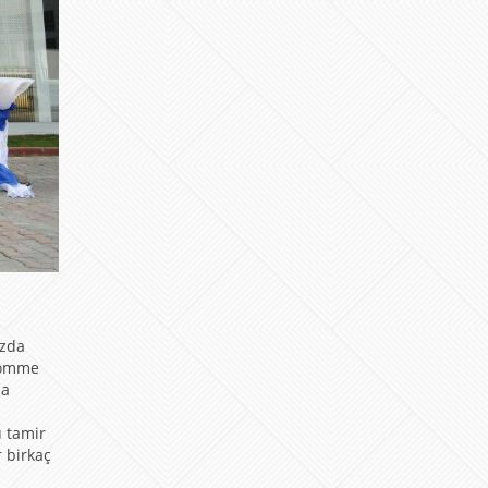
uzda
 gömme
la
 tamir
 birkaç