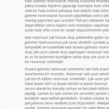
Kale Gömme rezervuarlar montaj sırasında mutlaka se
yoksa sıradan kişilerin yapacağı montajlar Kale sifo
ufak bır hata sizlere pahalıya mal olabilir Kale sifo
gömme rezervuarlar kurulum yapıldıktan sonra şebek
montaj yapılırken yan ürünleri TSB yeri olmalıdır Ka
döşendikten sonra fayans üstü montajları yapılmalıd
çünki Kale sifon icine bir seyler düşürülmemeli yoks
kale rezervuar çok hassas olup şebekeden gelen suy
gömme rezervuarınıza çok zarar verebilir içindeki 
banyodaki ve tuvaletteki kale duvara gömülü rezervu
olup çok uzun zaman arza yapmayan rezarvuar sistem
az su ile tezlenme özzeliğine sahip olup çok uzun
bir rezarvuar sistemidir
Duvara gömülü rezervuar sisteminin adı halk arasın
tasarlanmış bir üründür. Rezervuar çok uzun ömürlü
çok tercih edilen rezervuar sistemidir. Çok uzun yıl
Fakat bazen kirli su bazen körlük su bazen basınçl
servisi olarak bu konuda uzman ve tecrübeli ekibim
yaptığı zaman bu işte uzman bir servisten yardım al
kırılabilir veya tadilat gerekebilir. Sıradan ustal
parçalarına zarar verebilir,içine düşürebilir. Maliye
yazdık. Gömme rezervuar parçaları bir adet flatör