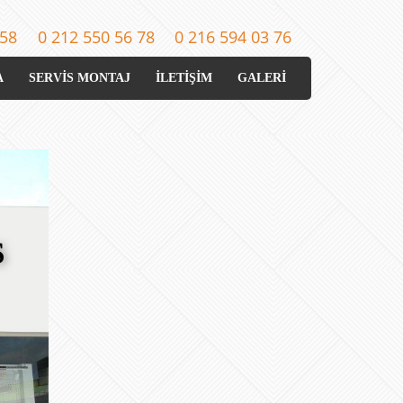
 58
0 212 550 56 78
0 216 594 03 76
A
SERVİS MONTAJ
İLETİŞİM
GALERİ
S