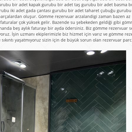
gurubu bir adet kapak gurubu bir adet taş gurubu bir adet basma 
rubu iki adet gada çantası gurubu bir adet taharet çubuğu gurubu
arçalardan oluşur. Gömme rezervuar arzalandigi zaman bazen az 
ama faturalar çok yüksek gelir. Bazende su şebekeden geldiği gibi gö
amanda beş aylık faturayı bir ayda ödersiniz. Biz gömme rezervuar se
uz. İşin uzmanı ekiplerimizle biz hizmet için varız ve gömme rez
re sıkıntı yaşatmıyoruz sizin için de büyük sorun olan rezervuar par