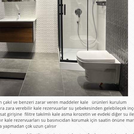
um çakıl ve benzeri zarar veren maddeler kale ürünleri kurulum
a zara verebilir kale rezervuarlar su şebekesinden gelebileçek in
t girişine filitre takılmlı kale asma kırozetin ve evdeki diğer su ile
r kale rezervuarları su basınıcıdan korumak için saatin önüne mar
za yapmadan çok uzun çalısır