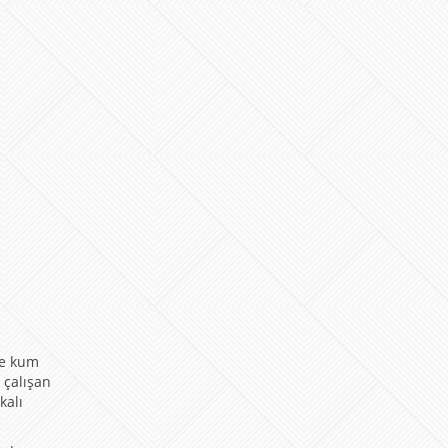
çe kum
 çalışan
kalı