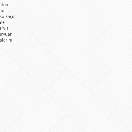
buton
 bir
su kaçır
mme
rvisi
ervuar
calarını