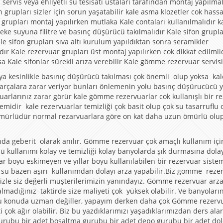
rvis veya ehliyetli su tesisatı ustaları tarafından montaj yapılmal
n grupları sizler için sorun yaşatabilir kale asma klozetler cok hass
n grupları montaj yapılırken mutlaka Kale contaları kullanılmalıdır k
e suyuna filitre ve basınç düşürücü takılmalıdır Kale sifon grupla
le sifon grupları sıva altı kurulum yapıldıktan sonra seramikler
ır Kale rezervuar grupları üst montaj yapılırken cok dikkat edilmli
a Kale sifonlar sürekli arıza verebilir Kale gömme rezervuar servisi
a kesinlikle basınıç düşürücü takılması çok önemli olup yoksa kal
parçalara zarar veriyor bunları önlemenin yolu basınç düşürucücü 
arlarınız zarar görür kale gömme rezervuarlar cok kullanışlı bir r
idir kale rezervuarlar temizliği çok basit olup çok su tasarruflu 
 ömürlüdür normal rezarvuarlara göre on kat daha uzun ömürlü olu
da geberit olarak anılır. Gömme rezervuar çok amaçlı kullanım içi
 kullanımı kolay ve temizliği kolay banyolarda şık durmasına dola
lar boyu eskimeyen ve yıllar boyu kullanılabilen bir rezervuar sistem
ı su bazen aşırı kullanımdan dolayı arza yapabilir.Biz gömme reze
izle siz değerli müşterilerimizin yanındayız. Gömme rezervuar arz
madığınız taktirde size maliyeti çok yüksek olabilir. Ve banyoların
ar bu konuda uzman değiller, yapayım derken daha çok Gömme rezervu
ti çok ağır olabilir. Biz bu yazdıklarımızı yaşadıklarımızdan ders ala
 gurubu bir adet boşaltma gurubu bir adet depo gurubu bir adet d