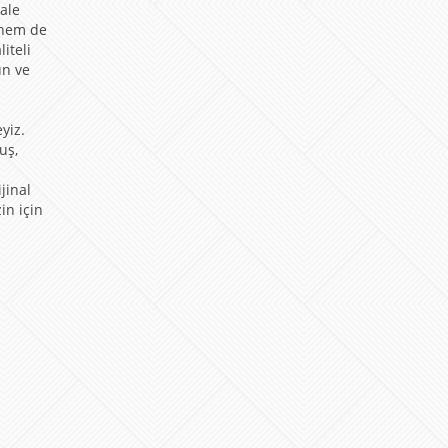
Kale
 hem de
iteli
un ve
yiz.
uş,
jinal
in için