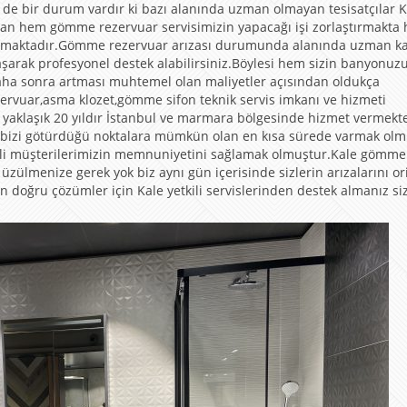
le de bir durum vardır ki bazı alanında uzman olmayan tesisatçılar 
man hem gömme rezervuar servisimizin yapacağı işi zorlaştırmakta
rtırmaktadır.Gömme rezervuar arızası durumunda alanında uzman kal
şarak profesyonel destek alabilirsiniz.Böylesi hem sizin banyonuz
aha sonra artması muhtemel olan maliyetler açısından oldukça
ervuar,asma klozet,gömme sifon teknik servis imkanı ve hizmeti
yaklaşık 20 yıldır İstanbul ve marmara bölgesinde hizmet vermekte
 bizi götürdüğü noktalara mümkün olan en kısa sürede varmak olm
ğerli müşterilerimizin memnuniyetini sağlamak olmuştur.Kale gömme
ülmenize gerek yok biz aynı gün içerisinde sizlerin arızalarını ori
n doğru çözümler için Kale yetkili servislerinden destek almanız siz