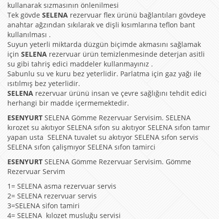
kullanarak sızmasının önlenilmesi
Tek gövde
SELENA
rezervuar flex ürünü bağlantıları gövdeye
anahtar ağzından sıkılarak ve dişli kısımlarına teflon bant
kullanılması .
Suyun yeterli miktarda düzgün biçimde akmasını sağlamak
için
SELENA
rezervuar ürün temizlenmesinde deterjan asitli
su gibi tahriş edici maddeler kullanmayınız .
Sabunlu su ve kuru bez yeterlidir. Parlatma için gaz yağı ile
ısıtılmış bez yeterlidir.
SELENA
rezervuar ürünü insan ve çevre sağlığını tehdit edici
herhangi bir madde içermemektedir.
ESENYURT
SELENA Gömme Rezervuar Servisim. SELENA
kırozet su akıtıyor SELENA sıfon su akıtıyor SELENA sıfon tamır
yapan usta SELENA tuvalet su akıtıyor SELENA sıfon servis
SELENA sıfon çalişmıyor SELENA sıfon tamirci
ESENYURT
SELENA Gömme Rezervuar Servisim. Gömme
Rezervuar Servim
1= SELENA asma rezervuar servis
2= SELENA rezervuar servis
3=SELENA sifon tamiri
4= SELENA kılozet musluğu servisi