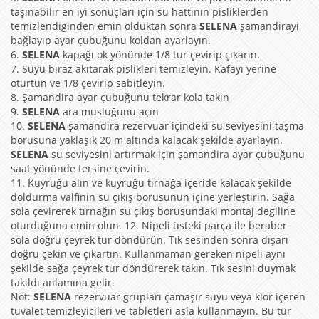
taşınabilir en iyi sonuçları için su hattının pisliklerden
temizlendiginden emin olduktan sonra
SELENA
şamandirayi
bağlayıp ayar çubuğunu koldan ayarlayın.
6.
SELENA
kapağı ok yönünde 1/8 tur çevirip çıkarın.
7. Suyu biraz akıtarak pislikleri temizleyin. Kafayı yerine
oturtun ve 1/8 çevirip sabitleyin.
8. Şamandira ayar çubuğunu tekrar kola takın
9.
SELENA
ara musluğunu açın
10.
SELENA
şamandira rezervuar içindeki su seviyesini taşma
borusuna yaklaşık 20 m altında kalacak şekilde ayarlayın.
SELENA
su seviyesini artırmak için şamandira ayar çubuğunu
saat yönünde tersine çevirin.
11. Kuyruğu alın ve kuyruğu tırnağa içeride kalacak şekilde
doldurma valfinin su çıkış borusunun içine yerleştirin. Sağa
sola çevirerek tırnağın su çıkış borusundaki montaj degiline
oturduğuna emin olun. 12. Nipeli üsteki parça ile beraber
sola doğru çeyrek tur döndürün. Tık sesinden sonra dışarı
doğru çekin ve çıkartın. Kullanmaman gereken nipeli aynı
şekilde sağa çeyrek tur döndürerek takın. Tık sesini duymak
takıldı anlamına gelir.
Not:
SELENA
rezervuar grupları çamaşır suyu veya klor içeren
tuvalet temizleyicileri ve tabletleri asla kullanmayın. Bu tür