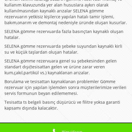
kullanım klavuzunda yer alan hususlara aykırı olarak
kullanılmasından kaynaklı arızalar SELENA gömme
rezervuarın yetkisiz kişilerce yapılan hatalı tamir işlemi,
bakım,onarım ve demontaj nedeniyle üründe oluşan kusurlar.
SELENA gömme rezervuarda fazla basınçtan kaynaklı oluşan
hatalar.
SELENA gömme rezervuarda şebeke suyundan kaynaklı kirli
su ve küçük taşlardan oluşan hatalar.
SELENA gömme rezervuara genel su şebekesinden gelen
standart dışı(tesisattan gelen ve ürüne zarar veren
kum,çakıl,partikül vs.) kaynaklanan arızalar.
Borulama ve tesisattan kaynaklanan problemler Gömme
rezervuar için yapılan işlemden sonra müşterilerimize verilen
servis formunun beyan edilememesi.
Tesisatta ts belgeli basınç düşürücü ve filitre yoksa garanti
kapsamı dışında kalacaktır.
© 2026 Gömme Rezervuar Servisim
Bize Ulaşın