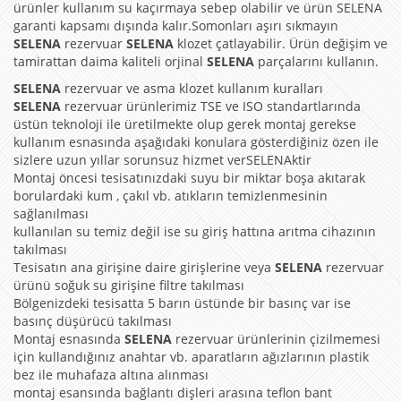
ürünler kullanım su kaçırmaya sebep olabilir ve ürün SELENA
garanti kapsamı dışında kalır.Somonları aşırı sıkmayın
SELENA
rezervuar
SELENA
klozet çatlayabilir. Ürün değişim ve
tamirattan daima kaliteli orjinal
SELENA
parçalarını kullanın.
SELENA
rezervuar ve asma klozet kullanım kuralları
SELENA
rezervuar ürünlerimiz TSE ve ISO standartlarında
üstün teknoloji ile üretilmekte olup gerek montaj gerekse
kullanım esnasında aşağıdaki konulara gösterdiğiniz özen ile
sizlere uzun yıllar sorunsuz hizmet verSELENAktir
Montaj öncesi tesisatınızdaki suyu bir miktar boşa akıtarak
borulardaki kum , çakıl vb. atıkların temizlenmesinin
sağlanılması
kullanılan su temiz değil ise su giriş hattına arıtma cihazının
takılması
Tesisatın ana girişine daire girişlerine veya
SELENA
rezervuar
ürünü soğuk su girişine filtre takılması
Bölgenizdeki tesisatta 5 barın üstünde bir basınç var ise
basınç düşürücü takılması
Montaj esnasında
SELENA
rezervuar ürünlerinin çizilmemesi
için kullandığınız anahtar vb. aparatların ağızlarının plastik
bez ile muhafaza altına alınması
montaj esansında bağlantı dişleri arasına teflon bant