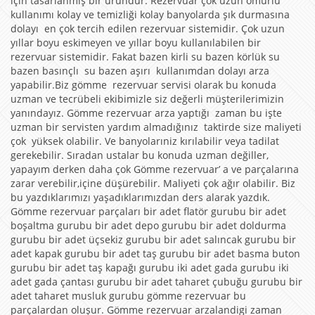
için tasarlanmış bir üründür. Rezervuar çok uzun ömürlü
kullanımı kolay ve temizliği kolay banyolarda şık durmasına
dolayı en çok tercih edilen rezervuar sistemidir. Çok uzun
yıllar boyu eskimeyen ve yıllar boyu kullanılabilen bir
rezervuar sistemidir. Fakat bazen kirli su bazen körlük su
bazen basınçlı su bazen aşırı kullanımdan dolayı arza
yapabilir.Biz gömme rezervuar servisi olarak bu konuda
uzman ve tecrübeli ekibimizle siz değerli müşterilerimizin
yanındayız. Gömme rezervuar arza yaptığı zaman bu işte
uzman bir servisten yardım almadığınız taktirde size maliyeti
çok yüksek olabilir. Ve banyolarıniz kırılabilir veya tadilat
gerekebilir. Sıradan ustalar bu konuda uzman değiller,
yapayım derken daha çok Gömme rezervuar’ a ve parçalarına
zarar verebilir,içine düşürebilir. Maliyeti çok ağır olabilir. Biz
bu yazdıklarımızı yaşadıklarımızdan ders alarak yazdık.
Gömme rezervuar parçaları bir adet flatör gurubu bir adet
boşaltma gurubu bir adet depo gurubu bir adet doldurma
gurubu bir adet üçsekiz gurubu bir adet salıncak gurubu bir
adet kapak gurubu bir adet taş gurubu bir adet basma buton
gurubu bir adet taş kapağı gurubu iki adet gada gurubu iki
adet gada çantası gurubu bir adet taharet çubuğu gurubu bir
adet taharet musluk gurubu gömme rezervuar bu
parçalardan oluşur. Gömme rezervuar arzalandigi zaman