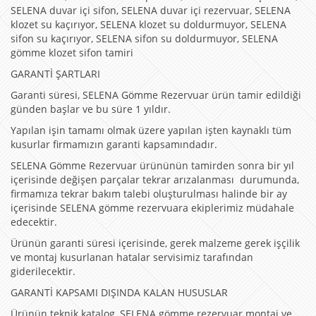
SELENA duvar içi sifon, SELENA duvar içi rezervuar, SELENA
klozet su kaçırıyor, SELENA klozet su doldurmuyor, SELENA
sifon su kaçırıyor, SELENA sifon su doldurmuyor, SELENA
gömme klozet sifon tamiri
GARANTİ ŞARTLARI
Garanti süresi, SELENA Gömme Rezervuar ürün tamir edildiği
günden başlar ve bu süre 1 yıldır.
Yapılan işin tamamı olmak üzere yapılan işten kaynaklı tüm
kusurlar firmamızın garanti kapsamındadır.
SELENA Gömme Rezervuar ürününün tamirden sonra bir yıl
içerisinde değişen parçalar tekrar arızalanması durumunda,
firmamıza tekrar bakım talebi oluşturulması halinde bir ay
içerisinde SELENA gömme rezervuara ekiplerimiz müdahale
edecektir.
Ürünün garanti süresi içerisinde, gerek malzeme gerek işçilik
ve montaj kusurlanan hatalar servisimiz tarafından
giderilecektir.
GARANTİ KAPSAMI DIŞINDA KALAN HUSUSLAR
Ürünün teknik katalog, SELENA gömme rezervuar montaj ve