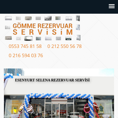
0553 745 81 58
0 212 550 56 78
0 216 594 03 76
ESENYURT SELENA REZERVUAR SERVİSİ