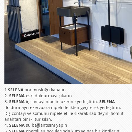
1.
SELENA
ara musluğu kapatın
2.
SELENA
eski doldurmayı çıkarın
3.
SELENA
iç contayi nipelin uzerine yerleştirin.
SELENA
doldurmayı rezervuara nipeli delikten geçirerek yerleştirin.
Dış contayı ve somunu nipele el ile sıkarak sabitleyin. Somut
anahtarı bir iki tur sıkın.
4.
SELENA
su bağlantısını yapın
5.
SELENA
önemli su borularında kum ve pas birikintilerini