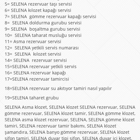
5= SELENA rezervuar taşı servisi
6= SELENA kılozet kapağı servisi
7= SELENA gömme rezervuar kapağı servisi
8= SELENA doldurma gurubu servisi
9= SELENA boşaltma gurubu servisi
10= SELENA taharat musluğu servisi
11= Asma rezervuar servisi
12= SELENA yetkili servis numarası
13= SELENA kılozet servisi
14= SELENA rezervuar servisi
15=SELENA rezervuar yetkili servis
16= SELENA rezervuar kapağı
17=SELENA rezervuar tamircisi
18=SELENA rezervuar su akıtıyor tamiri nasıl yapılır
19=SELENA taharet grubu
SELENA Asma klozet, SELENA klozet SELENA rezervuar, SELENA
gömme rezervuar, SELENA klozet tamir, SELENA gömme klozet,
SELENA asma klozet rezervuar, SELENA, SELENA gömme klozet
tamiri, SELENA rezervuar tamir bakımı, SELENA klozet
şamandıra, SELENA banyo gömme rezervuar, SELENA klozet
sifon tamiri, SELENA duvar tipi sifon, SELENA duvar içi klozet,