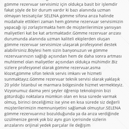
gömme rezervuar servisimiz için oldukça basit bir işlemdir
fakat şöyle de bir durum vardır ki bazı alanında uzman
olmayan tesisatçılar SELENA gömme sifona arıza halinde
müdahale ettikleri zaman hem gömme rezervuar servisimizin
yapacağı işi zorlaştırmakta hem de müşterilerimize yansıyan
maliyetleri kat be kat artırmaktadır.Gömme rezervuar arızası
durumunda alanında uzman kaliteli ekiplerden oluşan
gömme rezervuar servisimize ulaşarak profesyonel destek
alabilirsiniz.Böylesi hem sizin banyonuzun ve gömme
rezervuarınızın sağlığı açısından hem de daha sonra artması
muhtemel olan maliyetler açısından oldukça mühimdir.Biz
sizlere profesyonel olarak gömme rezervuar,asma
klozet,gömme sifon teknik servis imkanı ve hizmeti
sunmaktayız.Gömme rezervuar teknik servisi olarak yaklaşık
20 yıldır İstanbul ve marmara bölgesinde hizmet vermekteyiz.
Vizyonumuz daima yeni şeyler öğrenip teknolojinin bizi
götürdüğü noktalara mümkün olan en kısa sürede varmak
olmuş, birinci önceliğimiz ise yine en kısa sürede siz değerli
müşterilerimizin memnuniyetini sağlamak olmuştur.SELENA
gömme rezervuarınız bozulduğunda ya da arıza verdiğinde
üzülmenize gerek yok biz aynı gün içerisinde sizlerin
arızalarını orijinal yedek parçalar ile değişim