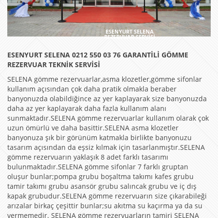
ESENYURT SELENA
REZERVUAR SERVİSİ
ESENYURT SELENA 0212 550 03 76 GARANTİLİ GÖMME
REZERVUAR TEKNİK SERVİSİ
SELENA gömme rezervuarlar,asma klozetler,gömme sifonlar
kullanım açısından çok daha pratik olmakla beraber
banyonuzda olabildiğince az yer kaplayarak size banyonuzda
daha az yer kaplayarak daha fazla kullanım alanı
sunmaktadır.SELENA gömme rezervuarlar kullanım olarak çok
uzun ömürlü ve daha basittir.SELENA asma klozetler
banyonuza şık bir görünüm katmakla birlikte banyonuzu
tasarım açısından da eşsiz kılmak için tasarlanmıştır.SELENA
gömme rezervuarın yaklaşık 8 adet farklı tasarımı
bulunmaktadır.SELENA gömme sifonlar 7 farklı gruptan
oluşur bunlar;pompa grubu boşaltma takımı kafes grubu
tamir takımı grubu asansör grubu salıncak grubu ve iç dış
kapak grubudur.SELENA gömme rezervuarın size çıkarabileği
arızalar birkaç çeşittir bunlar;su akıtma su kaçırma ya da su
vermemedir. SELENA gömme rezervuarların tamiri SELENA