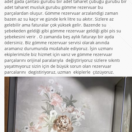
adet gada çantası gurubu bir adet taharet çubuğu gurubu bir
adet taharet musluk gurubu gömme rezervuar bu
parçalardan oluşur. Gömme rezervuar arzalandigi zaman
bazen az su kaçır ve günde kırk litre su akıtır. Sizlere az
gelebilir ama faturalar çok yüksek gelir. Bazende su
şebekeden geldiği gibi gömme rezervuar geldiği gibi pis su
şebekesini verir . O zamanda beş aylık faturayı bir ayda
ödersiniz. Biz gömme rezervuar servisi olarak anında
aramanız durumunda müdahale ediyoruz. İşin uzmanı
ekiplerimizle biz hizmet için varız ve gömme rezervuar
parçalarını orijinal paralarıyla değiştiriyoruz sizlere sıkıntı
yaşatmıyoruz sizin için de büyük sorun olan rezervuar
parcalarını degistiriyoruz, uzman ekiplerle çözüyoruz.