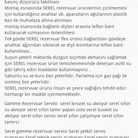
basınç düşürücü takılması
Montaj esnasında SEREL rezervuar ürünlerinin çizilmemesi
için kullandığınız anahtar vb. aparatların ağızlarının plastik
bez ile muhafaza altına alınması
montaj esansında bağlantı dişleri arasına teflon bant
kullanarak sızmasının önlenilmesi
Tek gövde SEREL rezervuar flex ürünü bağlantıları gövdeye
anahtar ağzından sıkılarak ve dişli kısımlarına teflon bant
kullanılması .
Suyun yeterli miktarda düzgün biçimde akmasını sağlamak
için SEREL rezervuar ürün temizlenmesinde deterjan asitli su
gibi tahriş edici maddeler kullanmayınız .
Sabunlu su ve kuru bez yeterlidir. Parlatma için gaz yağı ile
ısıtılmış bez yeterlidir.
SEREL rezervuar ürünü insan ve çevre sağlığını tehdit edici
herhangi bir madde içermemektedir.
Gömme Rezervuar Servisi serel kırozet su akıtıyor serel sıfon
su akıtıyor serel sıfon tamır yapan usta serel tuvalet su
akıtıyor serel sıfon servis serel sıfon çalişmıyor serel sıfon
tamirci
Serel gömme rezervuar servisi Serel yetkili servis
numarası,Serel teknik servis numarası,Serel servis numarası,