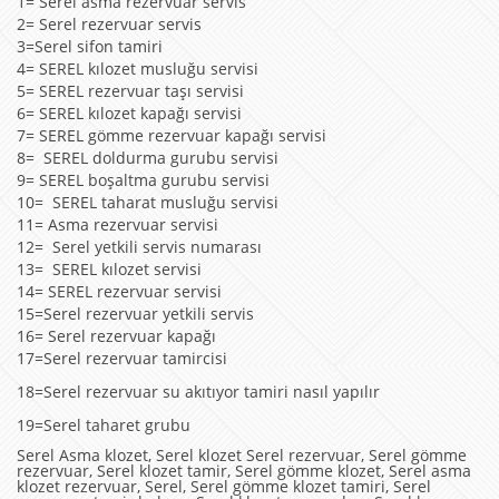
1= Serel asma rezervuar servis
2= Serel rezervuar servis
3=Serel sifon tamiri
4= SEREL kılozet musluğu servisi
5= SEREL rezervuar taşı servisi
6= SEREL kılozet kapağı servisi
7= SEREL gömme rezervuar kapağı servisi
8= SEREL doldurma gurubu servisi
9= SEREL boşaltma gurubu servisi
10= SEREL taharat musluğu servisi
11= Asma rezervuar servisi
12= Serel yetkili servis numarası
13= SEREL kılozet servisi
14= SEREL rezervuar servisi
15=Serel rezervuar yetkili servis
16= Serel rezervuar kapağı
17=Serel rezervuar tamircisi
18=Serel rezervuar su akıtıyor tamiri nasıl yapılır
19=Serel taharet grubu
Serel Asma klozet, Serel klozet Serel rezervuar, Serel gömme
rezervuar, Serel klozet tamir, Serel gömme klozet, Serel asma
klozet rezervuar, Serel, Serel gömme klozet tamiri, Serel