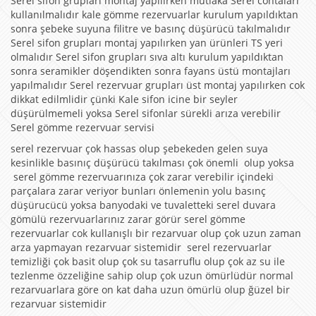
Serel sifon grupları montaj yapılırken mutlaka Serel contaları
kullanılmalıdır kale gömme rezervuarlar kurulum yapıldıktan
sonra şebeke suyuna filitre ve basınç düşürücü takılmalıdır
Serel sifon grupları montaj yapılırken yan ürünleri TS yeri
olmalıdır Serel sifon grupları sıva altı kurulum yapıldıktan
sonra seramikler döşendikten sonra fayans üstü montajları
yapılmalıdır Serel rezervuar grupları üst montaj yapılırken cok
dikkat edilmlidir çünki Kale sifon icine bir seyler
düşürülmemeli yoksa Serel sifonlar sürekli arıza verebilir
Serel gömme rezervuar servisi
serel rezervuar çok hassas olup şebekeden gelen suya
kesinlikle basınıç düşürücü takılması çok önemli olup yoksa
serel gömme rezervuarınıza çok zarar verebilir içindeki
parçalara zarar veriyor bunları önlemenin yolu basınç
düşürucücü yoksa banyodaki ve tuvaletteki serel duvara
gömülü rezervuarlarınız zarar görür serel gömme
rezervuarlar cok kullanışlı bir rezarvuar olup çok uzun zaman
arza yapmayan rezarvuar sistemidir serel rezervuarlar
temizliği çok basit olup çok su tasarruflu olup çok az su ile
tezlenme özzeliğine sahip olup çok uzun ömürlüdür normal
rezarvuarlara göre on kat daha uzun ömürlü olup ğüzel bir
rezarvuar sistemidir