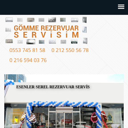
0553 745 81 58
0 212 550 56 78
0 216 594 03 76
ESENLER SEREL REZERVUAR SERVİS