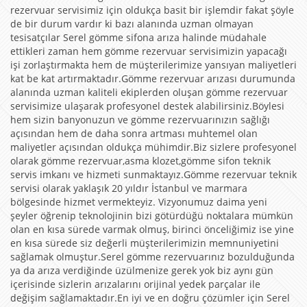
rezervuar servisimiz için oldukça basit bir işlemdir fakat şöyle
de bir durum vardır ki bazı alanında uzman olmayan
tesisatçılar Serel gömme sifona arıza halinde müdahale
ettikleri zaman hem gömme rezervuar servisimizin yapacağı
işi zorlaştırmakta hem de müşterilerimize yansıyan maliyetleri
kat be kat artırmaktadır.Gömme rezervuar arızası durumunda
alanında uzman kaliteli ekiplerden oluşan gömme rezervuar
servisimize ulaşarak profesyonel destek alabilirsiniz.Böylesi
hem sizin banyonuzun ve gömme rezervuarınızın sağlığı
açısından hem de daha sonra artması muhtemel olan
maliyetler açısından oldukça mühimdir.Biz sizlere profesyonel
olarak gömme rezervuar,asma klozet,gömme sifon teknik
servis imkanı ve hizmeti sunmaktayız.Gömme rezervuar teknik
servisi olarak yaklaşık 20 yıldır İstanbul ve marmara
bölgesinde hizmet vermekteyiz. Vizyonumuz daima yeni
şeyler öğrenip teknolojinin bizi götürdüğü noktalara mümkün
olan en kısa sürede varmak olmuş, birinci önceliğimiz ise yine
en kısa sürede siz değerli müşterilerimizin memnuniyetini
sağlamak olmuştur.Serel gömme rezervuarınız bozulduğunda
ya da arıza verdiğinde üzülmenize gerek yok biz aynı gün
içerisinde sizlerin arızalarını orijinal yedek parçalar ile
değişim sağlamaktadır.En iyi ve en doğru çözümler için Serel