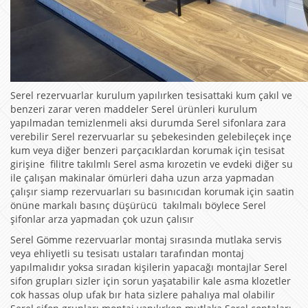
Serel rezervuarlar kurulum yapılırken tesisattaki kum çakıl ve
benzeri zarar veren maddeler Serel ürünleri kurulum
yapılmadan temizlenmeli aksi durumda Serel sifonlara zara
verebilir Serel rezervuarlar su şebekesinden gelebileçek inçe
kum veya diğer benzeri parçacıklardan korumak için tesisat
girişine filitre takılmlı Serel asma kırozetin ve evdeki diğer su
ile çalışan makinalar ömürleri daha uzun arza yapmadan
çalışır siamp rezervuarları su basınıcıdan korumak için saatin
önüne markalı basınç düşürücü takılmalı böylece Serel
şifonlar arza yapmadan çok uzun çalısır
Serel Gömme rezervuarlar montaj sırasında mutlaka servis
veya ehliyetli su tesisatı ustaları tarafından montaj
yapılmalıdır yoksa sıradan kişilerin yapacağı montajlar Serel
sifon grupları sizler için sorun yaşatabilir kale asma klozetler
cok hassas olup ufak bır hata sizlere pahalıya mal olabilir