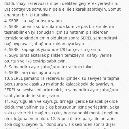
doldurmayı rezervuara nipeli delikten geçirerek yerleştirin.
Dış contayı ve somunu nipele el ile sıkarak sabitleyin. Somut
anahtarı bir iki tur sıkın.
4. SEREL su bağlantısını yapın
5. SEREL önemli su borularında kum ve pas birikintilerini
taşınabilir en iyi sonuçları için su hattının pisliklerden
temizlendiginden emin olduktan sonra SEREL şamandirayi
bağlayıp ayar çubuğunu koldan ayarlayın.
6. SEREL kapağı ok yönünde 1/8 tur çevirip çıkarın.
7. Suyu biraz akıtarak pislikleri temizleyin. Kafayı yerine
oturtun ve 1/8 çevirip sabitleyin.
8. Şamandira ayar çubuğunu tekrar kola takın
9. SEREL ara musluğunu açın
10. SEREL şamandira rezervuar içindeki su seviyesini taşma
borusuna yaklaşık 20 m altında kalacak şekilde ayarlayın.
SEREL su seviyesini artırmak için şamandira ayar çubuğunu
saat yönünde tersine çevirin.
11. Kuyruğu alın ve kuyruğu tırnağa içeride kalacak şekilde
doldurma valfinin su çıkış borusunun içine yerleştirin. Sağa
sola çevirerek tırnağın su çıkış borusundaki montaj degiline
oturduğuna emin olun. 12. Nipeli üsteki parça ile beraber
sola doğru çeyrek tur döndürün. Tık sesinden sonra dışarı