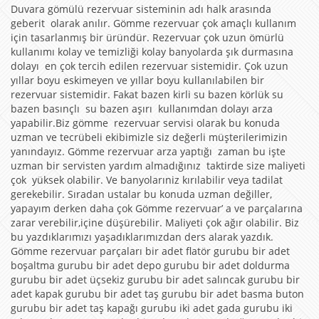
Duvara gömülü rezervuar sisteminin adı halk arasında
geberit olarak anılır. Gömme rezervuar çok amaçlı kullanım
için tasarlanmış bir üründür. Rezervuar çok uzun ömürlü
kullanımı kolay ve temizliği kolay banyolarda şık durmasına
dolayı en çok tercih edilen rezervuar sistemidir. Çok uzun
yıllar boyu eskimeyen ve yıllar boyu kullanılabilen bir
rezervuar sistemidir. Fakat bazen kirli su bazen körlük su
bazen basınçlı su bazen aşırı kullanımdan dolayı arza
yapabilir.Biz gömme rezervuar servisi olarak bu konuda
uzman ve tecrübeli ekibimizle siz değerli müşterilerimizin
yanındayız. Gömme rezervuar arza yaptığı zaman bu işte
uzman bir servisten yardım almadığınız taktirde size maliyeti
çok yüksek olabilir. Ve banyolarıniz kırılabilir veya tadilat
gerekebilir. Sıradan ustalar bu konuda uzman değiller,
yapayım derken daha çok Gömme rezervuar’ a ve parçalarına
zarar verebilir,içine düşürebilir. Maliyeti çok ağır olabilir. Biz
bu yazdıklarımızı yaşadıklarımızdan ders alarak yazdık.
Gömme rezervuar parçaları bir adet flatör gurubu bir adet
boşaltma gurubu bir adet depo gurubu bir adet doldurma
gurubu bir adet üçsekiz gurubu bir adet salıncak gurubu bir
adet kapak gurubu bir adet taş gurubu bir adet basma buton
gurubu bir adet taş kapağı gurubu iki adet gada gurubu iki