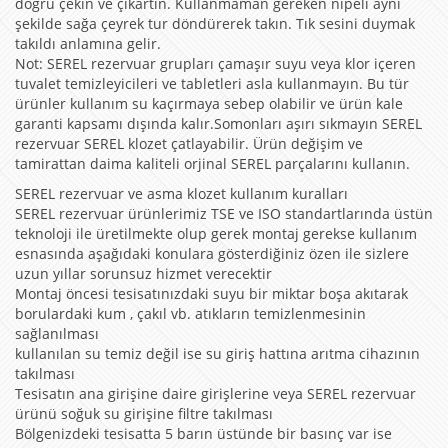
doğru çekin ve çıkartın. Kullanmaman gereken nipeli aynı
şekilde sağa çeyrek tur döndürerek takın. Tık sesini duymak
takıldı anlamına gelir.
Not: SEREL rezervuar grupları çamaşır suyu veya klor içeren
tuvalet temizleyicileri ve tabletleri asla kullanmayın. Bu tür
ürünler kullanım su kaçırmaya sebep olabilir ve ürün kale
garanti kapsamı dışında kalır.Somonları aşırı sıkmayın SEREL
rezervuar SEREL klozet çatlayabilir. Ürün değişim ve
tamirattan daima kaliteli orjinal SEREL parçalarını kullanın.
SEREL rezervuar ve asma klozet kullanım kuralları
SEREL rezervuar ürünlerimiz TSE ve ISO standartlarında üstün
teknoloji ile üretilmekte olup gerek montaj gerekse kullanım
esnasında aşağıdaki konulara gösterdiğiniz özen ile sizlere
uzun yıllar sorunsuz hizmet verecektir
Montaj öncesi tesisatınızdaki suyu bir miktar boşa akıtarak
borulardaki kum , çakıl vb. atıkların temizlenmesinin
sağlanılması
kullanılan su temiz değil ise su giriş hattına arıtma cihazının
takılması
Tesisatın ana girişine daire girişlerine veya SEREL rezervuar
ürünü soğuk su girişine filtre takılması
Bölgenizdeki tesisatta 5 barın üstünde bir basınç var ise