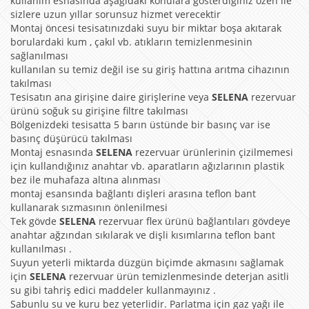
kullanım esnasında aşağıdaki konulara gösterdiğiniz özen ile
sizlere uzun yıllar sorunsuz hizmet verecektir
Montaj öncesi tesisatınızdaki suyu bir miktar boşa akıtarak
borulardaki kum , çakıl vb. atıkların temizlenmesinin
sağlanılması
kullanılan su temiz değil ise su giriş hattına arıtma cihazının
takılması
Tesisatın ana girişine daire girişlerine veya
SELENA
rezervuar
ürünü soğuk su girişine filtre takılması
Bölgenizdeki tesisatta 5 barın üstünde bir basınç var ise
basınç düşürücü takılması
Montaj esnasında
SELENA
rezervuar ürünlerinin çizilmemesi
için kullandığınız anahtar vb. aparatların ağızlarının plastik
bez ile muhafaza altına alınması
montaj esansında bağlantı dişleri arasına teflon bant
kullanarak sızmasının önlenilmesi
Tek gövde
SELENA
rezervuar flex ürünü bağlantıları gövdeye
anahtar ağzından sıkılarak ve dişli kısımlarına teflon bant
kullanılması .
Suyun yeterli miktarda düzgün biçimde akmasını sağlamak
için
SELENA
rezervuar ürün temizlenmesinde deterjan asitli
su gibi tahriş edici maddeler kullanmayınız .
Sabunlu su ve kuru bez yeterlidir. Parlatma için gaz yağı ile