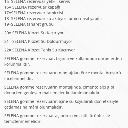
15=SELENA rezervuar yetkili servis
16= SELENA rezervuar kapağı
17=SELENA rezervuar tamircisi
18=SELENA rezervuar su akıtıyor tamiri nasıl yapılır
19=SELENA taharet grubu
20= SELENA Klozet Su Kaçırıyor
21= SELENA Klozet Su Doldurmuyor
22= SELENA Klozet Tankı Su Kaçırıyor
SELENA gömme rezervuar, taşıma ve kullanımda darbelerden
korunmalıdır.
SELENA gömme rezervuarın montajdan önce montaj broşürü
incelenmelidir.
SELENA gömme rezervuarın montajında, çimento alçı gibi
donarken genleşen malzemeler kullanılmamalıdır.
SELENA gömme rezervuarın içine su koyularak don etkisiyle
çatlamasına mâni olunmalıdır.
SELENA gömme rezervuar aşındırıcı ve asitli ürünler ile
temizlenmemelidir.