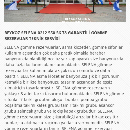
BEYKOZ SELENA
REZERVUAR SERVİSİ
BEYKOZ SELENA 0212 550 56 78 GARANTİLİ GÖMME
REZERVUAR TEKNİK SERVİSİ
SELENA gömme rezervuarlar, asma klozetler, gömme sifonlar
kullanım açısından çok daha pratik olmakla beraber
banyonuzda olabildiğince az yer kaplayarak size banyonuzda
daha fazla kullanım alanı sunmaktadır. SELENA gömme
rezervuarlar kullanım olarak çok uzun ömürlü ve daha
basittir. SELENA asma klozetler banyonuza şık bir görünüm
katmakla birlikte banyonuzu tasarım açısından da eşsiz
kılmak için tasarlanmıştır. SELENA gömme rezervuarın
yaklaşık 8 adet farklı tasarımı bulunmaktadır. SELENA gömme
sifonlar 7 farklı gruptan oluşur bunlar; pompa grubu
boşaltma takımı kafes grubu tamir takımı grubu asansör
grubu salıncak grubu ve iç dış kapak grubudur. SELENA
gömme rezervuarın size çıkarabileği arızalar birkaç çeşittir
bunlar;su akıtma su kaçırma ya da su vermemedir. SELENA
gömme rezervuarların tamiri SELENA gömme rezervuar