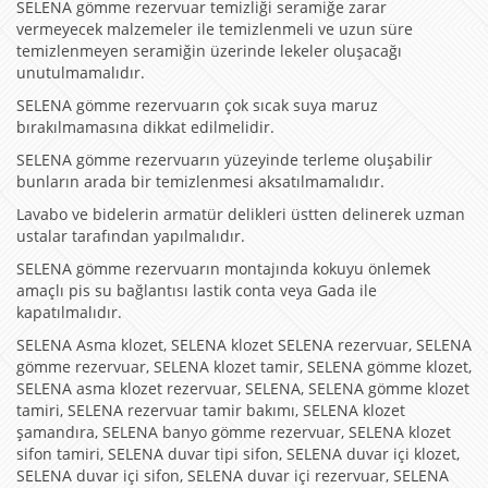
SELENA gömme rezervuar temizliği seramiğe zarar
vermeyecek malzemeler ile temizlenmeli ve uzun süre
temizlenmeyen seramiğin üzerinde lekeler oluşacağı
unutulmamalıdır.
SELENA gömme rezervuarın çok sıcak suya maruz
bırakılmamasına dikkat edilmelidir.
SELENA gömme rezervuarın yüzeyinde terleme oluşabilir
bunların arada bir temizlenmesi aksatılmamalıdır.
Lavabo ve bidelerin armatür delikleri üstten delinerek uzman
ustalar tarafından yapılmalıdır.
SELENA gömme rezervuarın montajında kokuyu önlemek
amaçlı pis su bağlantısı lastik conta veya Gada ile
kapatılmalıdır.
SELENA Asma klozet, SELENA klozet SELENA rezervuar, SELENA
gömme rezervuar, SELENA klozet tamir, SELENA gömme klozet,
SELENA asma klozet rezervuar, SELENA, SELENA gömme klozet
tamiri, SELENA rezervuar tamir bakımı, SELENA klozet
şamandıra, SELENA banyo gömme rezervuar, SELENA klozet
sifon tamiri, SELENA duvar tipi sifon, SELENA duvar içi klozet,
SELENA duvar içi sifon, SELENA duvar içi rezervuar, SELENA