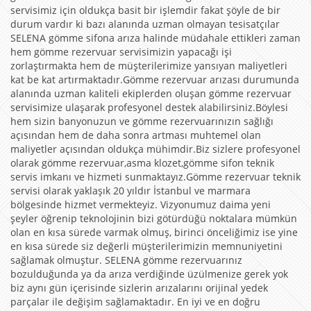
servisimiz için oldukça basit bir işlemdir fakat şöyle de bir
durum vardır ki bazı alanında uzman olmayan tesisatçılar
SELENA gömme sifona arıza halinde müdahale ettikleri zaman
hem gömme rezervuar servisimizin yapacağı işi
zorlaştırmakta hem de müşterilerimize yansıyan maliyetleri
kat be kat artırmaktadır.Gömme rezervuar arızası durumunda
alanında uzman kaliteli ekiplerden oluşan gömme rezervuar
servisimize ulaşarak profesyonel destek alabilirsiniz.Böylesi
hem sizin banyonuzun ve gömme rezervuarınızın sağlığı
açısından hem de daha sonra artması muhtemel olan
maliyetler açısından oldukça mühimdir.Biz sizlere profesyonel
olarak gömme rezervuar,asma klozet,gömme sifon teknik
servis imkanı ve hizmeti sunmaktayız.Gömme rezervuar teknik
servisi olarak yaklaşık 20 yıldır İstanbul ve marmara
bölgesinde hizmet vermekteyiz. Vizyonumuz daima yeni
şeyler öğrenip teknolojinin bizi götürdüğü noktalara mümkün
olan en kısa sürede varmak olmuş, birinci önceliğimiz ise yine
en kısa sürede siz değerli müşterilerimizin memnuniyetini
sağlamak olmuştur. SELENA gömme rezervuarınız
bozulduğunda ya da arıza verdiğinde üzülmenize gerek yok
biz aynı gün içerisinde sizlerin arızalarını orijinal yedek
parçalar ile değişim sağlamaktadır. En iyi ve en doğru