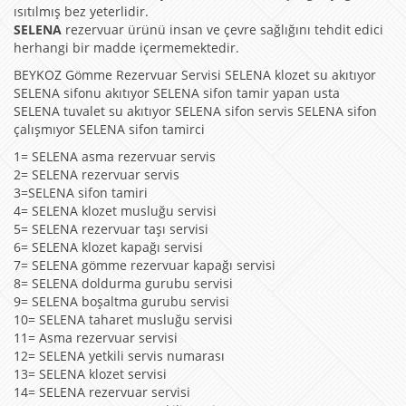
ısıtılmış bez yeterlidir.
SELENA
rezervuar ürünü insan ve çevre sağlığını tehdit edici
herhangi bir madde içermemektedir.
BEYKOZ Gömme Rezervuar Servisi SELENA klozet su akıtıyor
SELENA sifonu akıtıyor SELENA sifon tamir yapan usta
SELENA tuvalet su akıtıyor SELENA sifon servis SELENA sifon
çalışmıyor SELENA sifon tamirci
1= SELENA asma rezervuar servis
2= SELENA rezervuar servis
3=SELENA sifon tamiri
4= SELENA klozet musluğu servisi
5= SELENA rezervuar taşı servisi
6= SELENA klozet kapağı servisi
7= SELENA gömme rezervuar kapağı servisi
8= SELENA doldurma gurubu servisi
9= SELENA boşaltma gurubu servisi
10= SELENA taharet musluğu servisi
11= Asma rezervuar servisi
12= SELENA yetkili servis numarası
13= SELENA klozet servisi
14= SELENA rezervuar servisi