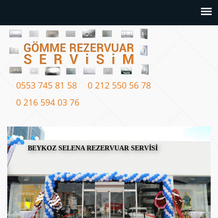
0553 745 81 58
0 212 550 56 78
0 216 594 03 76
BEYKOZ SELENA REZERVUAR SERVİSİ