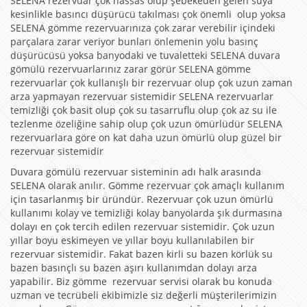
SELENA rezervuar çok hassas olup şebekeden gelen suya
kesinlikle basıncı düşürücü takılması çok önemli olup yoksa
SELENA gömme rezervuarınıza çok zarar verebilir içindeki
parçalara zarar veriyor bunları önlemenin yolu basınç
düşürücüsü yoksa banyodaki ve tuvaletteki SELENA duvara
gömülü rezervuarlarınız zarar görür SELENA gömme
rezervuarlar çok kullanışlı bir rezervuar olup çok uzun zaman
arza yapmayan rezervuar sistemidir SELENA rezervuarlar
temizliği çok basit olup çok su tasarruflu olup çok az su ile
tezlenme özeliğine sahip olup çok uzun ömürlüdür SELENA
rezervuarlara göre on kat daha uzun ömürlü olup güzel bir
rezervuar sistemidir
Duvara gömülü rezervuar sisteminin adı halk arasında
SELENA olarak anılır. Gömme rezervuar çok amaçlı kullanım
için tasarlanmış bir üründür. Rezervuar çok uzun ömürlü
kullanımı kolay ve temizliği kolay banyolarda şık durmasına
dolayı en çok tercih edilen rezervuar sistemidir. Çok uzun
yıllar boyu eskimeyen ve yıllar boyu kullanılabilen bir
rezervuar sistemidir. Fakat bazen kirli su bazen körlük su
bazen basınçlı su bazen aşırı kullanımdan dolayı arza
yapabilir. Biz gömme rezervuar servisi olarak bu konuda
uzman ve tecrübeli ekibimizle siz değerli müşterilerimizin