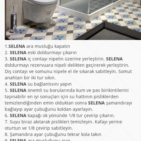
1.
SELENA
ara musluğu kapatın
2.
SELENA
eski doldurmayı çıkarın
3.
SELENA
iç contayı nipelin üzerine yerleştirin.
SELENA
doldurmayı rezervuara nipeli delikten geçirerek yerleştirin.
Dış contayı ve somunu nipele el ile sıkarak sabitleyin. Somut
anahtarı bir iki tur sıkın.
4.
SELENA
su bağlantısını yapın
5.
SELENA
önemli su borularında kum ve pas birikintilerini
taşınabilir en iyi sonuçları için su hattının pisliklerden
temizlendiğinden emin olduktan sonra
SELENA
şamandırayı
bağlayıp ayar çubuğunu koldan ayarlayın.
6.
SELENA
kapağı ok yönünde 1/8 tur çevirip çıkarın.
7. Suyu biraz akıtarak pislikleri temizleyin. Kafayı yerine
oturtun ve 1/8 çevirip sabitleyin.
8. Şamandıra ayar çubuğunu tekrar kola takın
9.
SELENA
ara musluğunu açın