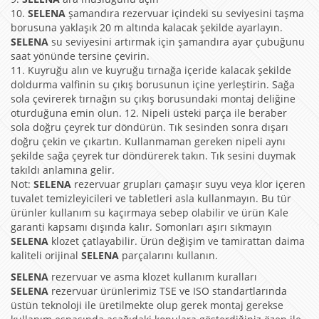
10.
SELENA
şamandıra rezervuar içindeki su seviyesini taşma
borusuna yaklaşık 20 m altında kalacak şekilde ayarlayın.
SELENA
su seviyesini artırmak için şamandıra ayar çubuğunu
saat yönünde tersine çevirin.
11. Kuyruğu alın ve kuyruğu tırnağa içeride kalacak şekilde
doldurma valfinin su çıkış borusunun içine yerleştirin. Sağa
sola çevirerek tırnağın su çıkış borusundaki montaj deliğine
oturduğuna emin olun. 12. Nipeli üsteki parça ile beraber
sola doğru çeyrek tur döndürün. Tık sesinden sonra dışarı
doğru çekin ve çıkartın. Kullanmaman gereken nipeli aynı
şekilde sağa çeyrek tur döndürerek takın. Tık sesini duymak
takıldı anlamına gelir.
Not:
SELENA
rezervuar grupları çamaşır suyu veya klor içeren
tuvalet temizleyicileri ve tabletleri asla kullanmayın. Bu tür
ürünler kullanım su kaçırmaya sebep olabilir ve ürün Kale
garanti kapsamı dışında kalır. Somonları aşırı sıkmayın
SELENA
klozet çatlayabilir. Ürün değişim ve tamirattan daima
kaliteli orijinal
SELENA
parçalarını kullanın.
SELENA
rezervuar ve asma klozet kullanım kuralları
SELENA
rezervuar ürünlerimiz TSE ve ISO standartlarında
üstün teknoloji ile üretilmekte olup gerek montaj gerekse