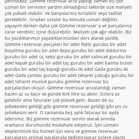
yanındayız. Gömme rezervuar arza yaptığı zaman bu işte
uzman bir servisten yardım almadığınız taktirde size maliyeti
çok yüksek olabilir. Ve banyolarınız kırılabilir veya tadilat
gerekebilir. Sıradan ustalar bu konuda uzman değiller,
yapayım derken daha çok Gömme rezervuar’ a ve parçalarına
zarar verebilir, içine düşürebilir. Maliyeti çok ağır olabilir. Biz
bu yazdıklarımızı yaşadıklarımızdan ders alarak yazdık.
Gömme rezervuar parçaları bir adet flatör gurubu bir adet
boşaltma gurubu bir adet depo gurubu bir adet doldurma
gurubu bir adet üç sekiz gurubu bir adet salıncak gurubu bir
adet kapak gurubu bir adet taş gurubu bir adet basma buton
gurubu bir adet taş kapağı gurubu iki adet Gada gurubu iki
adet Gada çantası gurubu bir adet taharet çubuğu gurubu bir
adet taharet musluk gurubu gömme rezervuar bu
parçalardan oluşur. Gömme rezervuar arızalandığı zaman
bazen az su kaçır ve günde kırk litre su akıtır. Sizlere az
gelebilir ama faturalar çok yüksek gelir. Bazen de su
şebekeden geldiği gibi gömme rezervuar geldiği gibi pis su
şebekesini verir. O zamanda beş aylık faturayı bir ayda
ödersiniz. Biz gömme rezervuar servisi olarak anında
aramanız durumunda müdahale ediyoruz. İşin uzmanı
ekiplerimizle biz hizmet için varız ve gömme rezervuar
parçalarını orijinal paralarıyla değiştiriyoruz sizlere sıkıntı