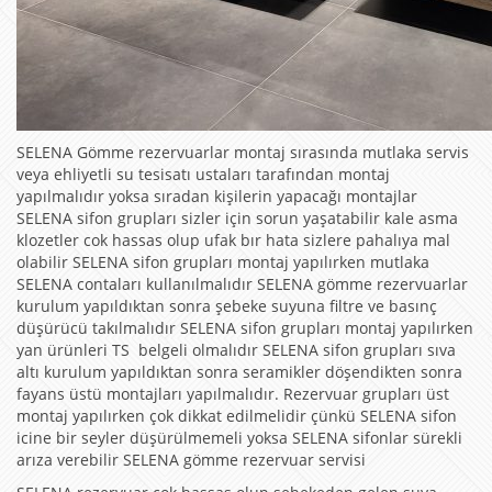
SELENA Gömme rezervuarlar montaj sırasında mutlaka servis
veya ehliyetli su tesisatı ustaları tarafından montaj
yapılmalıdır yoksa sıradan kişilerin yapacağı montajlar
SELENA sifon grupları sizler için sorun yaşatabilir kale asma
klozetler cok hassas olup ufak bır hata sizlere pahalıya mal
olabilir SELENA sifon grupları montaj yapılırken mutlaka
SELENA contaları kullanılmalıdır SELENA gömme rezervuarlar
kurulum yapıldıktan sonra şebeke suyuna filtre ve basınç
düşürücü takılmalıdır SELENA sifon grupları montaj yapılırken
yan ürünleri TS belgeli olmalıdır SELENA sifon grupları sıva
altı kurulum yapıldıktan sonra seramikler döşendikten sonra
fayans üstü montajları yapılmalıdır. Rezervuar grupları üst
montaj yapılırken çok dikkat edilmelidir çünkü SELENA sifon
icine bir seyler düşürülmemeli yoksa SELENA sifonlar sürekli
arıza verebilir SELENA gömme rezervuar servisi