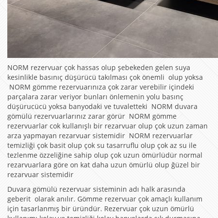
NORM rezervuar çok hassas olup şebekeden gelen suya
kesinlikle basınıç düşürücü takılması çok önemli olup yoksa
NORM gömme rezervuarınıza çok zarar verebilir içindeki
parçalara zarar veriyor bunları önlemenin yolu basınç
düşürucücü yoksa banyodaki ve tuvaletteki NORM duvara
gömülü rezervuarlarınız zarar görür NORM gömme
rezervuarlar cok kullanışlı bir rezarvuar olup çok uzun zaman
arza yapmayan rezarvuar sistemidir NORM rezervuarlar
temizliği çok basit olup çok su tasarruflu olup çok az su ile
tezlenme özzeliğine sahip olup çok uzun ömürlüdür normal
rezarvuarlara göre on kat daha uzun ömürlü olup ğüzel bir
rezarvuar sistemidir
Duvara gömülü rezervuar sisteminin adı halk arasında
geberit olarak anılır. Gömme rezervuar çok amaçlı kullanım
için tasarlanmış bir üründür. Rezervuar çok uzun ömürlü