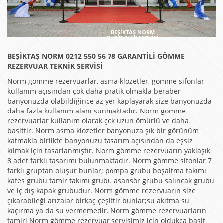
BEŞİKTAŞ NORM
REZERVUAR SERVİSİ
BEŞİKTAŞ NORM 0212 550 56 78 GARANTİLİ GÖMME
REZERVUAR TEKNİK SERVİSİ
Norm gömme rezervuarlar, asma klozetler, gömme sifonlar
kullanım açısından çok daha pratik olmakla beraber
banyonuzda olabildiğince az yer kaplayarak size banyonuzda
daha fazla kullanım alanı sunmaktadır. Norm gömme
rezervuarlar kullanım olarak çok uzun ömürlü ve daha
basittir. Norm asma klozetler banyonuza şık bir görünüm
katmakla birlikte banyonuzu tasarım açısından da eşsiz
kılmak için tasarlanmıştır. Norm gömme rezervuarın yaklaşık
8 adet farklı tasarımı bulunmaktadır. Norm gömme sifonlar 7
farklı gruptan oluşur bunlar; pompa grubu boşaltma takımı
kafes grubu tamir takımı grubu asansör grubu salıncak grubu
ve iç dış kapak grubudur. Norm gömme rezervuarın size
çıkarabileği arızalar birkaç çeşittir bunlar;su akıtma su
kaçırma ya da su vermemedir. Norm gömme rezervuarların
tamiri Norm gömme rezervuar servisimiz için oldukça basit