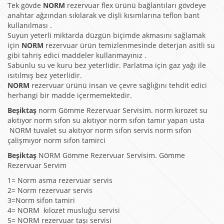
Tek gövde
NORM
rezervuar flex ürünü bağlantıları gövdeye
anahtar ağzından sıkılarak ve dişli kısımlarına teflon bant
kullanılması .
Suyun yeterli miktarda düzgün biçimde akmasını sağlamak
için
NORM
rezervuar ürün temizlenmesinde deterjan asitli su
gibi tahriş edici maddeler kullanmayınız .
Sabunlu su ve kuru bez yeterlidir. Parlatma için gaz yağı ile
ısıtılmış bez yeterlidir.
NORM
rezervuar ürünü insan ve çevre sağlığını tehdit edici
herhangi bir madde içermemektedir.
Beşiktaş
norm Gömme Rezervuar Servisim. norm kırozet su
akıtıyor norm sıfon su akıtıyor norm sıfon tamır yapan usta
NORM tuvalet su akıtıyor norm sıfon servis norm sıfon
çalişmıyor norm sıfon tamirci
Beşiktaş
NORM Gömme Rezervuar Servisim. Gömme
Rezervuar Servim
1= Norm asma rezervuar servis
2= Norm rezervuar servis
3=Norm sifon tamiri
4= NORM kılozet musluğu servisi
5= NORM rezervuar taşı servisi