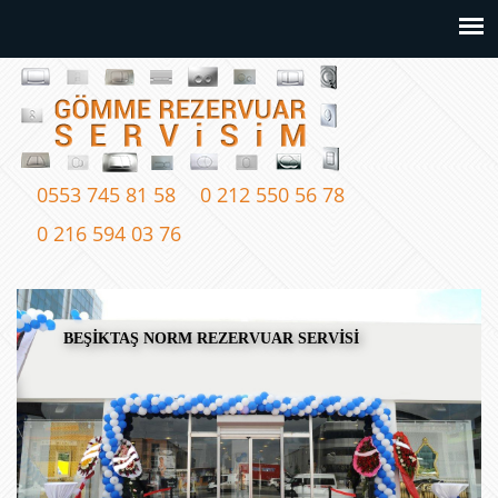
0553 745 81 58
0 212 550 56 78
0 216 594 03 76
BEŞİKTAŞ NORM REZERVUAR SERVİSİ