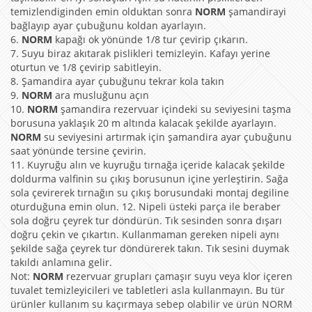
temizlendiginden emin olduktan sonra
NORM
şamandirayi
bağlayıp ayar çubuğunu koldan ayarlayın.
6.
NORM
kapağı ok yönünde 1/8 tur çevirip çıkarın.
7. Suyu biraz akıtarak pislikleri temizleyin. Kafayı yerine
oturtun ve 1/8 çevirip sabitleyin.
8. Şamandira ayar çubuğunu tekrar kola takın
9.
NORM
ara musluğunu açın
10.
NORM
şamandira rezervuar içindeki su seviyesini taşma
borusuna yaklaşık 20 m altında kalacak şekilde ayarlayın.
NORM
su seviyesini artırmak için şamandira ayar çubuğunu
saat yönünde tersine çevirin.
11. Kuyruğu alın ve kuyruğu tırnağa içeride kalacak şekilde
doldurma valfinin su çıkış borusunun içine yerleştirin. Sağa
sola çevirerek tırnağın su çıkış borusundaki montaj degiline
oturduğuna emin olun. 12. Nipeli üsteki parça ile beraber
sola doğru çeyrek tur döndürün. Tık sesinden sonra dışarı
doğru çekin ve çıkartın. Kullanmaman gereken nipeli aynı
şekilde sağa çeyrek tur döndürerek takın. Tık sesini duymak
takıldı anlamına gelir.
Not:
NORM
rezervuar grupları çamaşır suyu veya klor içeren
tuvalet temizleyicileri ve tabletleri asla kullanmayın. Bu tür
ürünler kullanım su kaçırmaya sebep olabilir ve ürün NORM