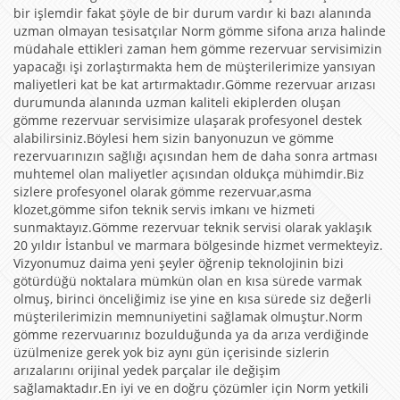
bir işlemdir fakat şöyle de bir durum vardır ki bazı alanında
uzman olmayan tesisatçılar Norm gömme sifona arıza halinde
müdahale ettikleri zaman hem gömme rezervuar servisimizin
yapacağı işi zorlaştırmakta hem de müşterilerimize yansıyan
maliyetleri kat be kat artırmaktadır.Gömme rezervuar arızası
durumunda alanında uzman kaliteli ekiplerden oluşan
gömme rezervuar servisimize ulaşarak profesyonel destek
alabilirsiniz.Böylesi hem sizin banyonuzun ve gömme
rezervuarınızın sağlığı açısından hem de daha sonra artması
muhtemel olan maliyetler açısından oldukça mühimdir.Biz
sizlere profesyonel olarak gömme rezervuar,asma
klozet,gömme sifon teknik servis imkanı ve hizmeti
sunmaktayız.Gömme rezervuar teknik servisi olarak yaklaşık
20 yıldır İstanbul ve marmara bölgesinde hizmet vermekteyiz.
Vizyonumuz daima yeni şeyler öğrenip teknolojinin bizi
götürdüğü noktalara mümkün olan en kısa sürede varmak
olmuş, birinci önceliğimiz ise yine en kısa sürede siz değerli
müşterilerimizin memnuniyetini sağlamak olmuştur.Norm
gömme rezervuarınız bozulduğunda ya da arıza verdiğinde
üzülmenize gerek yok biz aynı gün içerisinde sizlerin
arızalarını orijinal yedek parçalar ile değişim
sağlamaktadır.En iyi ve en doğru çözümler için Norm yetkili