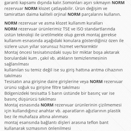
garanti kapsamı dışında kalır.Somonları aşırı sıkmayın
NORM
rezervuar
NORM
klozet çatlayabilir. Ürün değişim ve
tamirattan daima kaliteli orjinal
NORM
parçalarını kullanın.
NORM
rezervuar ve asma klozet kullanım kuralları
NORM
rezervuar ürünlerimiz TSE ve ISO standartlarında
üstün teknoloji ile üretilmekte olup gerek montaj gerekse
kullanım esnasında aşağıdaki konulara gösterdiğiniz özen ile
sizlere uzun yıllar sorunsuz hizmet verNormktir
Montaj öncesi tesisatınızdaki suyu bir miktar boşa akıtarak
borulardaki kum , çakıl vb. atıkların temizlenmesinin
sağlanılması
kullanılan su temiz değil ise su giriş hattına arıtma cihazının
takılması
Tesisatın ana girişine daire girişlerine veya
NORM
rezervuar
ürünü soğuk su girişine filtre takılması
Bölgenizdeki tesisatta 5 barın üstünde bir basınç var ise
basınç düşürücü takılması
Montaj esnasında
NORM
rezervuar ürünlerinin çizilmemesi
için kullandığınız anahtar vb. aparatların ağızlarının plastik
bez ile muhafaza altına alınması
montaj esansında bağlantı dişleri arasına teflon bant
kullanarak sızmasının önlenilmesi