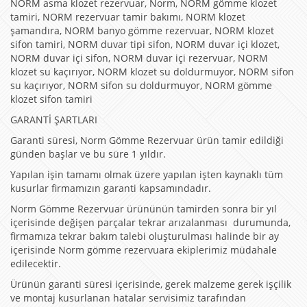
NORM asma klozet rezervuar, Norm, NORM gömme klozet
tamiri, NORM rezervuar tamir bakımı, NORM klozet
şamandıra, NORM banyo gömme rezervuar, NORM klozet
sifon tamiri, NORM duvar tipi sifon, NORM duvar içi klozet,
NORM duvar içi sifon, NORM duvar içi rezervuar, NORM
klozet su kaçırıyor, NORM klozet su doldurmuyor, NORM sifon
su kaçırıyor, NORM sifon su doldurmuyor, NORM gömme
klozet sifon tamiri
GARANTİ ŞARTLARI
Garanti süresi, Norm Gömme Rezervuar ürün tamir edildiği
günden başlar ve bu süre 1 yıldır.
Yapılan işin tamamı olmak üzere yapılan işten kaynaklı tüm
kusurlar firmamızın garanti kapsamındadır.
Norm Gömme Rezervuar ürününün tamirden sonra bir yıl
içerisinde değişen parçalar tekrar arızalanması durumunda,
firmamıza tekrar bakım talebi oluşturulması halinde bir ay
içerisinde Norm gömme rezervuara ekiplerimiz müdahale
edilecektir.
Ürünün garanti süresi içerisinde, gerek malzeme gerek işçilik
ve montaj kusurlanan hatalar servisimiz tarafından