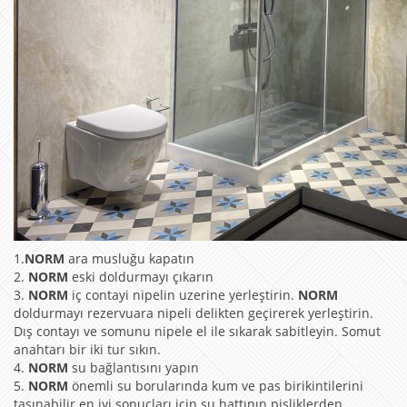
1.
NORM
ara musluğu kapatın
2.
NORM
eski doldurmayı çıkarın
3.
NORM
iç contayi nipelin uzerine yerleştirin.
NORM
doldurmayı rezervuara nipeli delikten geçirerek yerleştirin.
Dış contayı ve somunu nipele el ile sıkarak sabitleyin. Somut
anahtarı bir iki tur sıkın.
4.
NORM
su bağlantısını yapın
5.
NORM
önemli su borularında kum ve pas birikintilerini
taşınabilir en iyi sonuçları için su hattının pisliklerden