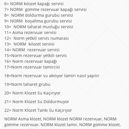
6= NORM kılozet kapağı servisi
7= NORM gömme rezervuar kapağı servisi
8= NORM doldurma gurubu servisi
9= NORM boşaltma gurubu servisi
10= NORM taharat musluğu servisi
11= Asma rezervuar servisi
12= Norm yetkili servis numarası
13= NORM kılozet servisi
14= NORM rezervuar servisi
15=Norm rezervuar yetkili servis
16= Norm rezervuar kapağı
17=Norm rezervuar tamircisi
18=Norm rezervuar su akıtıyor tamiri nasıl yapılır
19=Norm taharet grubu
20= Norm Klozet Su Kaçırıyor
21= Norm Klozet Su Doldurmuyor
22= Norm Klozet Tankı Su Kaçırıyor
NORM Asma klozet, NORM klozet NORM rezervuar, NORM
gömme rezervuar, NORM klozet tamir, NORM gömme klozet,