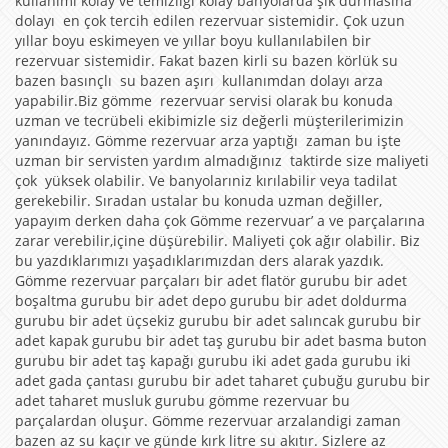
kullanımı kolay ve temizliği kolay banyolarda şık durmasına
dolayı en çok tercih edilen rezervuar sistemidir. Çok uzun
yıllar boyu eskimeyen ve yıllar boyu kullanılabilen bir
rezervuar sistemidir. Fakat bazen kirli su bazen körlük su
bazen basınçlı su bazen aşırı kullanımdan dolayı arza
yapabilir.Biz gömme rezervuar servisi olarak bu konuda
uzman ve tecrübeli ekibimizle siz değerli müşterilerimizin
yanındayız. Gömme rezervuar arza yaptığı zaman bu işte
uzman bir servisten yardım almadığınız taktirde size maliyeti
çok yüksek olabilir. Ve banyolarıniz kırılabilir veya tadilat
gerekebilir. Sıradan ustalar bu konuda uzman değiller,
yapayım derken daha çok Gömme rezervuar’ a ve parçalarına
zarar verebilir,içine düşürebilir. Maliyeti çok ağır olabilir. Biz
bu yazdıklarımızı yaşadıklarımızdan ders alarak yazdık.
Gömme rezervuar parçaları bir adet flatör gurubu bir adet
boşaltma gurubu bir adet depo gurubu bir adet doldurma
gurubu bir adet üçsekiz gurubu bir adet salıncak gurubu bir
adet kapak gurubu bir adet taş gurubu bir adet basma buton
gurubu bir adet taş kapağı gurubu iki adet gada gurubu iki
adet gada çantası gurubu bir adet taharet çubuğu gurubu bir
adet taharet musluk gurubu gömme rezervuar bu
parçalardan oluşur. Gömme rezervuar arzalandigi zaman
bazen az su kaçır ve günde kırk litre su akıtır. Sizlere az