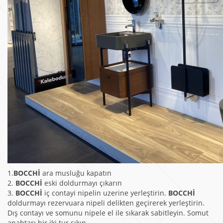
1.
BOCCHİ
ara musluğu kapatın
2.
BOCCHİ
eski doldurmayı çıkarın
3.
BOCCHİ
iç contayi nipelin uzerine yerleştirin.
BOCCHİ
doldurmayı rezervuara nipeli delikten geçirerek yerleştirin.
Dış contayı ve somunu nipele el ile sıkarak sabitleyin. Somut
anahtarı bir iki tur sıkın.