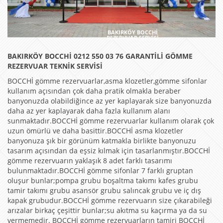
BAKIRKÖY BOCCHİ
REZERVUAR SERVİSİ
BAKIRKÖY BOCCHİ 0212 550 03 76 GARANTİLİ GÖMME
REZERVUAR TEKNİK SERVİSİ
BOCCHİ gömme rezervuarlar,asma klozetler,gömme sifonlar
kullanım açısından çok daha pratik olmakla beraber
banyonuzda olabildiğince az yer kaplayarak size banyonuzda
daha az yer kaplayarak daha fazla kullanım alanı
sunmaktadır.BOCCHİ gömme rezervuarlar kullanım olarak çok
uzun ömürlü ve daha basittir.BOCCHİ asma klozetler
banyonuza şık bir görünüm katmakla birlikte banyonuzu
tasarım açısından da eşsiz kılmak için tasarlanmıştır.BOCCHİ
gömme rezervuarın yaklaşık 8 adet farklı tasarımı
bulunmaktadır.BOCCHİ gömme sifonlar 7 farklı gruptan
oluşur bunlar;pompa grubu boşaltma takımı kafes grubu
tamir takımı grubu asansör grubu salıncak grubu ve iç dış
kapak grubudur.BOCCHİ gömme rezervuarın size çıkarabileği
arızalar birkaç çeşittir bunlar;su akıtma su kaçırma ya da su
vermemedir. BOCCHİ gömme rezervuarların tamiri BOCCHİ