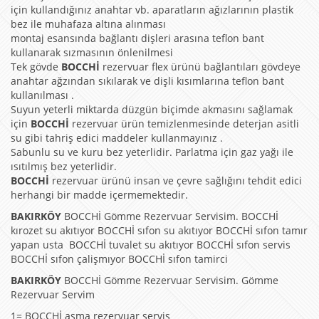
için kullandığınız anahtar vb. aparatların ağızlarının plastik
bez ile muhafaza altına alınması
montaj esansında bağlantı dişleri arasına teflon bant
kullanarak sızmasının önlenilmesi
Tek gövde
BOCCHİ
rezervuar flex ürünü bağlantıları gövdeye
anahtar ağzından sıkılarak ve dişli kısımlarına teflon bant
kullanılması .
Suyun yeterli miktarda düzgün biçimde akmasını sağlamak
için
BOCCHİ
rezervuar ürün temizlenmesinde deterjan asitli
su gibi tahriş edici maddeler kullanmayınız .
Sabunlu su ve kuru bez yeterlidir. Parlatma için gaz yağı ile
ısıtılmış bez yeterlidir.
BOCCHİ
rezervuar ürünü insan ve çevre sağlığını tehdit edici
herhangi bir madde içermemektedir.
BAKIRKÖY
BOCCHİ Gömme Rezervuar Servisim. BOCCHİ
kırozet su akıtıyor BOCCHİ sıfon su akıtıyor BOCCHİ sıfon tamır
yapan usta BOCCHİ tuvalet su akıtıyor BOCCHİ sıfon servis
BOCCHİ sıfon çalişmıyor BOCCHİ sıfon tamirci
BAKIRKÖY
BOCCHİ Gömme Rezervuar Servisim. Gömme
Rezervuar Servim
1= BOCCHİ asma rezervuar servis