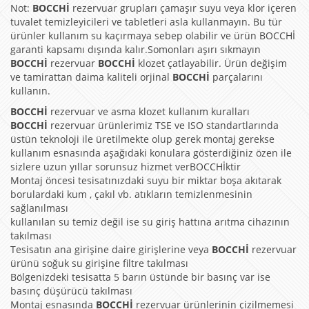
Not:
BOCCHİ
rezervuar grupları çamaşır suyu veya klor içeren
tuvalet temizleyicileri ve tabletleri asla kullanmayın. Bu tür
ürünler kullanım su kaçırmaya sebep olabilir ve ürün BOCCHİ
garanti kapsamı dışında kalır.Somonları aşırı sıkmayın
BOCCHİ
rezervuar
BOCCHİ
klozet çatlayabilir. Ürün değişim
ve tamirattan daima kaliteli orjinal
BOCCHİ
parçalarını
kullanın.
BOCCHİ
rezervuar ve asma klozet kullanım kuralları
BOCCHİ
rezervuar ürünlerimiz TSE ve ISO standartlarında
üstün teknoloji ile üretilmekte olup gerek montaj gerekse
kullanım esnasında aşağıdaki konulara gösterdiğiniz özen ile
sizlere uzun yıllar sorunsuz hizmet verBOCCHİktir
Montaj öncesi tesisatınızdaki suyu bir miktar boşa akıtarak
borulardaki kum , çakıl vb. atıkların temizlenmesinin
sağlanılması
kullanılan su temiz değil ise su giriş hattına arıtma cihazının
takılması
Tesisatın ana girişine daire girişlerine veya
BOCCHİ
rezervuar
ürünü soğuk su girişine filtre takılması
Bölgenizdeki tesisatta 5 barın üstünde bir basınç var ise
basınç düşürücü takılması
Montaj esnasında
BOCCHİ
rezervuar ürünlerinin çizilmemesi