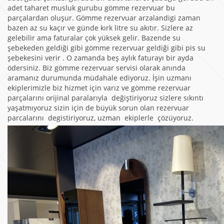
adet taharet musluk gurubu gömme rezervuar bu
parçalardan oluşur. Gömme rezervuar arzalandigi zaman
bazen az su kaçır ve günde kırk litre su akıtır. Sizlere az
gelebilir ama faturalar çok yüksek gelir. Bazende su
şebekeden geldiği gibi gömme rezervuar geldiği gibi pis su
şebekesini verir . O zamanda beş aylık faturayı bir ayda
ödersiniz. Biz gömme rezervuar servisi olarak anında
aramanız durumunda müdahale ediyoruz. İşin uzmanı
ekiplerimizle biz hizmet için varız ve gömme rezervuar
parçalarını orijinal paralarıyla değiştiriyoruz sizlere sıkıntı
yaşatmıyoruz sizin için de büyük sorun olan rezervuar
parcalarını degistiriyoruz, uzman ekiplerle çözüyoruz.