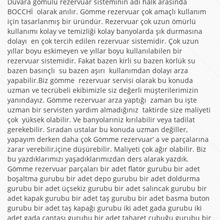
Duvara gömülü rezervuar sisteminin adı halk arasında
BOCCHİ olarak anılır. Gömme rezervuar çok amaçlı kullanım
için tasarlanmış bir üründür. Rezervuar çok uzun ömürlü
kullanımı kolay ve temizliği kolay banyolarda şık durmasına
dolayı en çok tercih edilen rezervuar sistemidir. Çok uzun
yıllar boyu eskimeyen ve yıllar boyu kullanılabilen bir
rezervuar sistemidir. Fakat bazen kirli su bazen körlük su
bazen basınçlı su bazen aşırı kullanımdan dolayı arza
yapabilir.Biz gömme rezervuar servisi olarak bu konuda
uzman ve tecrübeli ekibimizle siz değerli müşterilerimizin
yanındayız. Gömme rezervuar arza yaptığı zaman bu işte
uzman bir servisten yardım almadığınız taktirde size maliyeti
çok yüksek olabilir. Ve banyolarıniz kırılabilir veya tadilat
gerekebilir. Sıradan ustalar bu konuda uzman değiller,
yapayım derken daha çok Gömme rezervuar’ a ve parçalarına
zarar verebilir,içine düşürebilir. Maliyeti çok ağır olabilir. Biz
bu yazdıklarımızı yaşadıklarımızdan ders alarak yazdık.
Gömme rezervuar parçaları bir adet flatör gurubu bir adet
boşaltma gurubu bir adet depo gurubu bir adet doldurma
gurubu bir adet üçsekiz gurubu bir adet salıncak gurubu bir
adet kapak gurubu bir adet taş gurubu bir adet basma buton
gurubu bir adet taş kapağı gurubu iki adet gada gurubu iki
adet gada çantası gurubu bir adet taharet çubuğu gurubu bir