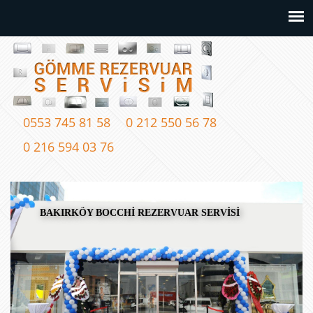
0553 745 81 58
0 212 550 56 78
0 216 594 03 76
BAKIRKÖY BOCCHİ REZERVUAR SERVİSİ