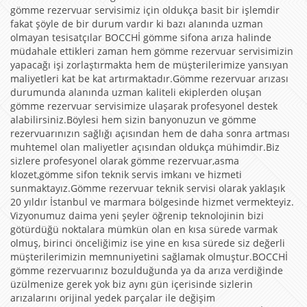
gömme rezervuar servisimiz için oldukça basit bir işlemdir
fakat şöyle de bir durum vardır ki bazı alanında uzman
olmayan tesisatçılar BOCCHİ gömme sifona arıza halinde
müdahale ettikleri zaman hem gömme rezervuar servisimizin
yapacağı işi zorlaştırmakta hem de müşterilerimize yansıyan
maliyetleri kat be kat artırmaktadır.Gömme rezervuar arızası
durumunda alanında uzman kaliteli ekiplerden oluşan
gömme rezervuar servisimize ulaşarak profesyonel destek
alabilirsiniz.Böylesi hem sizin banyonuzun ve gömme
rezervuarınızın sağlığı açısından hem de daha sonra artması
muhtemel olan maliyetler açısından oldukça mühimdir.Biz
sizlere profesyonel olarak gömme rezervuar,asma
klozet,gömme sifon teknik servis imkanı ve hizmeti
sunmaktayız.Gömme rezervuar teknik servisi olarak yaklaşık
20 yıldır İstanbul ve marmara bölgesinde hizmet vermekteyiz.
Vizyonumuz daima yeni şeyler öğrenip teknolojinin bizi
götürdüğü noktalara mümkün olan en kısa sürede varmak
olmuş, birinci önceliğimiz ise yine en kısa sürede siz değerli
müşterilerimizin memnuniyetini sağlamak olmuştur.BOCCHİ
gömme rezervuarınız bozulduğunda ya da arıza verdiğinde
üzülmenize gerek yok biz aynı gün içerisinde sizlerin
arızalarını orijinal yedek parçalar ile değişim