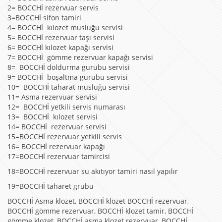
2= BOCCHİ rezervuar servis
3=BOCCHİ sifon tamiri
4= BOCCHİ kılozet musluğu servisi
5= BOCCHİ rezervuar taşı servisi
6= BOCCHİ kılozet kapağı servisi
7= BOCCHİ gömme rezervuar kapağı servisi
8= BOCCHİ doldurma gurubu servisi
9= BOCCHİ boşaltma gurubu servisi
10= BOCCHİ taharat musluğu servisi
11= Asma rezervuar servisi
12= BOCCHİ yetkili servis numarası
13= BOCCHİ kılozet servisi
14= BOCCHİ rezervuar servisi
15=BOCCHİ rezervuar yetkili servis
16= BOCCHİ rezervuar kapağı
17=BOCCHİ rezervuar tamircisi
18=BOCCHİ rezervuar su akıtıyor tamiri nasıl yapılır
19=BOCCHİ taharet grubu
BOCCHİ Asma klozet, BOCCHİ klozet BOCCHİ rezervuar,
BOCCHİ gömme rezervuar, BOCCHİ klozet tamir, BOCCHİ
gömme klozet, BOCCHİ asma klozet rezervuar, BOCCHİ,