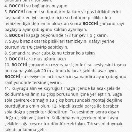
4.
BOCCHİ
su bağlantısını yapın
5.
BOCCHİ
önemli su borularında kum ve pas birikintilerini
taşınabilir en iyi sonuçları için su hattının pisliklerden
temizlendiginden emin olduktan sonra
BOCCHİ
şamandirayi
bağlayıp ayar çubuğunu koldan ayarlayın.
6.
BOCCHİ
kapağı ok yönünde 1/8 tur çevirip çıkarın.
7. Suyu biraz akıtarak pislikleri temizleyin. Kafayı yerine
oturtun ve 1/8 çevirip sabitleyin.
8. Şamandira ayar çubuğunu tekrar kola takın
9.
BOCCHİ
ara musluğunu açın
10.
BOCCHİ
şamandira rezervuar içindeki su seviyesini taşma
borusuna yaklaşık 20 m altında kalacak şekilde ayarlayın.
BOCCHİ
su seviyesini artırmak için şamandira ayar çubuğunu
saat yönünde tersine çevirin.
11. Kuyruğu alın ve kuyruğu tırnağa içeride kalacak şekilde
doldurma valfinin su çıkış borusunun içine yerleştirin. Sağa
sola çevirerek tırnağın su çıkış borusundaki montaj degiline
oturduğuna emin olun. 12. Nipeli üsteki parça ile beraber
sola doğru çeyrek tur döndürün. Tık sesinden sonra dışarı
doğru çekin ve çıkartın. Kullanmaman gereken nipeli aynı
şekilde sağa çeyrek tur döndürerek takın. Tık sesini duymak
takıldı anlamına gelir.