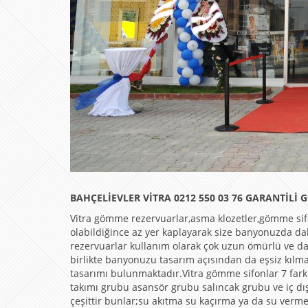
BAHÇELİEVLER VİTRA 0212 550 03 76 GARANTİLİ
Vitra gömme rezervuarlar,asma klozetler,gömme sif
olabildiğince az yer kaplayarak size banyonuzda d
rezervuarlar kullanım olarak çok uzun ömürlü ve da
birlikte banyonuzu tasarım açısından da eşsiz kılma
tasarımı bulunmaktadır.Vitra gömme sifonlar 7 far
takımı grubu asansör grubu salıncak grubu ve iç dı
çeşittir bunlar;su akıtma su kaçırma ya da su ver