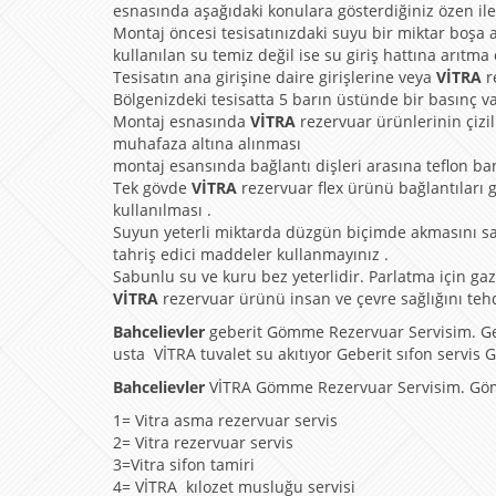
esnasında aşağıdaki konulara gösterdiğiniz özen ile 
Montaj öncesi tesisatınızdaki suyu bir miktar boşa a
kullanılan su temiz değil ise su giriş hattına arıtma
Tesisatın ana girişine daire girişlerine veya
VİTRA
r
Bölgenizdeki tesisatta 5 barın üstünde bir basınç v
Montaj esnasında
VİTRA
rezervuar ürünlerinin çizil
muhafaza altına alınması
montaj esansında bağlantı dişleri arasına teflon ba
Tek gövde
VİTRA
rezervuar flex ürünü bağlantıları g
kullanılması .
Suyun yeterli miktarda düzgün biçimde akmasını s
tahriş edici maddeler kullanmayınız .
Sabunlu su ve kuru bez yeterlidir. Parlatma için gaz y
VİTRA
rezervuar ürünü insan ve çevre sağlığını teh
Bahcelievler
geberit Gömme Rezervuar Servisim. Geber
usta VİTRA tuvalet su akıtıyor Geberit sıfon servis G
Bahcelievler
VİTRA Gömme Rezervuar Servisim. Gö
1= Vitra asma rezervuar servis
2= Vitra rezervuar servis
3=Vitra sifon tamiri
4= VİTRA kılozet musluğu servisi