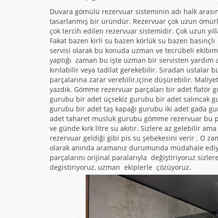
Duvara gömülü rezervuar sisteminin adı halk arasın
tasarlanmış bir üründür. Rezervuar çok uzun ömürlü
çok tercih edilen rezervuar sistemidir. Çok uzun yıl
Fakat bazen kirli su bazen körlük su bazen basınçl
servisi olarak bu konuda uzman ve tecrübeli ekibim
yaptığı zaman bu işte uzman bir servisten yardım al
kırılabilir veya tadilat gerekebilir. Sıradan ustal
parçalarına zarar verebilir,içine düşürebilir. Maliye
yazdık. Gömme rezervuar parçaları bir adet flatör
gurubu bir adet üçsekiz gurubu bir adet salıncak 
gurubu bir adet taş kapağı gurubu iki adet gada gu
adet taharet musluk gurubu gömme rezervuar bu p
ve günde kırk litre su akıtır. Sizlere az gelebilir 
rezervuar geldiği gibi pis su şebekesini verir . O z
olarak anında aramanız durumunda müdahale ediyor
parçalarını orijinal paralarıyla değiştiriyoruz sizle
degistiriyoruz, uzman ekiplerle çözüyoruz.