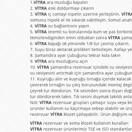
1.
VİTRA
ara musluğu kapatın
2.
VİTRA
eski doldurmayı çıkarın
3.
VİTRA
iç contayi nipelin uzerine yerleştirin.
VİTR
somunu nipele el ile sıkarak sabitleyin. Somut anahtar
4.
VİTRA
su bağlantısını yapın
5.
VİTRA
önemli su borularında kum ve pas birikintile
temizlendiginden emin olduktan sonra
VİTRA
şaman
6.
VİTRA
kapağı ok yönünde 1/8 tur çevirip çıkarın.
7. Suyu biraz akıtarak pislikleri temizleyin. Kafayı y
8. Şamandira ayar çubuğunu tekrar kola takın
9.
VİTRA
ara musluğunu açın
10.
VİTRA
şamandira rezervuar içindeki su seviyesin
su seviyesini artırmak için şamandira ayar çubuğun
11. Kuyruğu alın ve kuyruğu tırnağa içeride kalacak 
çevirerek tırnağın su çıkış borusundaki montaj degi
çeyrek tur döndürün. Tık sesinden sonra dışarı doğ
tur döndürerek takın. Tık sesini duymak takıldı anla
Not:
VİTRA
rezervuar grupları çamaşır suyu veya klor
ürünler kullanım su kaçırmaya sebep olabilir ve ür
rezervuar
VİTRA
klozet çatlayabilir. Ürün değişim v
VİTRA
rezervuar ve asma klozet kullanım kuralları
VİTRA
rezervuar ürünlerimiz TSE ve ISO standartlar