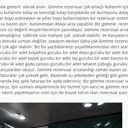
da geberit olarak anılır. Gömme rezervuar çok amaçlı kullanım içi
 kullanımı kolay ve temizliği kolay banyolarda şık durmasına dola
lar boyu eskimeyen ve yıllar boyu kullanılabilen bir rezervuar sistem
ı su bazen aşırı kullanımdan dolayı arza yapabilir.Biz gömme reze
izle siz değerli müşterilerimizin yanındayız. Gömme rezervuar arz
madığınız taktirde size maliyeti çok yüksek olabilir. Ve banyoların
ar bu konuda uzman değiller, yapayım derken daha çok Gömme rezervu
ti çok ağır olabilir. Biz bu yazdıklarımızı yaşadıklarımızdan ders ala
 gurubu bir adet boşaltma gurubu bir adet depo gurubu bir adet d
gurubu bir adet kapak gurubu bir adet taş gurubu bir adet basma 
rubu iki adet gada çantası gurubu bir adet taharet çubuğu gurubu
arçalardan oluşur. Gömme rezervuar arzalandigi zaman bazen az 
ama faturalar çok yüksek gelir. Bazende su şebekeden geldiği gibi gö
amanda beş aylık faturayı bir ayda ödersiniz. Biz gömme rezervuar se
uz. İşin uzmanı ekiplerimizle biz hizmet için varız ve gömme rez
re sıkıntı yaşatmıyoruz sizin için de büyük sorun olan rezervuar par