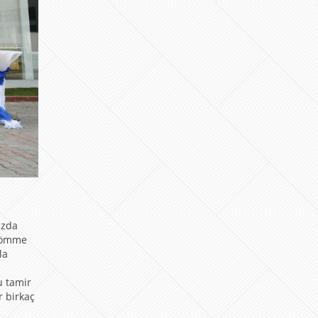
uzda
 gömme
la
u tamir
r birkaç