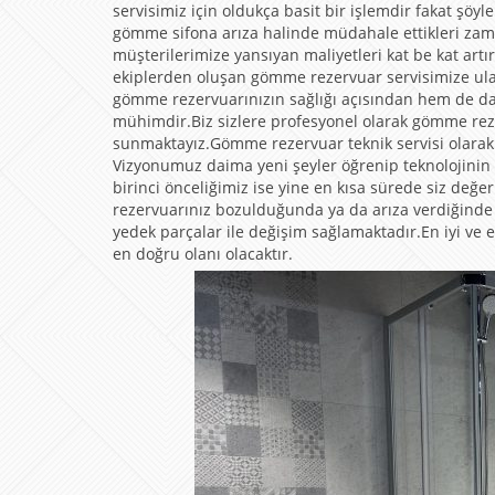
servisimiz için oldukça basit bir işlemdir fakat şöy
gömme sifona arıza halinde müdahale ettikleri za
müşterilerimize yansıyan maliyetleri kat be kat a
ekiplerden oluşan gömme rezervuar servisimize ula
gömme rezervuarınızın sağlığı açısından hem de d
mühimdir.Biz sizlere profesyonel olarak gömme rez
sunmaktayız.Gömme rezervuar teknik servisi olarak 
Vizyonumuz daima yeni şeyler öğrenip teknolojinin
birinci önceliğimiz ise yine en kısa sürede siz de
rezervuarınız bozulduğunda ya da arıza verdiğinde üz
yedek parçalar ile değişim sağlamaktadır.En iyi ve e
en doğru olanı olacaktır.