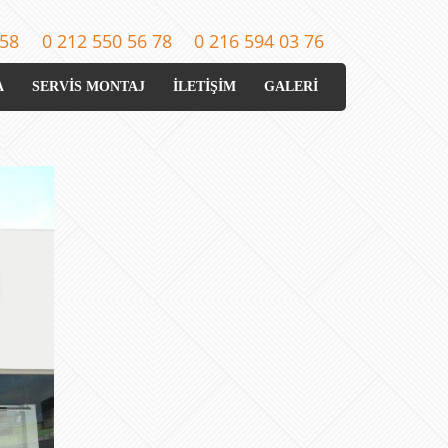
 58
0 212 550 56 78
0 216 594 03 76
A
SERVİS MONTAJ
İLETİŞİM
GALERİ