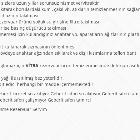
sizlere uzun yıllar sorunsuz hizmet verVitraktir
kıtarak borulardaki kum , çakıl vb. atıkların temizlenmesinin sağla
 cihazının takılması
ezervuar ürünü soğuk su girişine filtre takılması
ar ise basınç düşürücü takılması
memesi için kullandığınız anahtar vb. aparatların ağızlarının plasti
nt kullanarak sızmasının önlenilmesi
övdeye anahtar ağzından sıkılarak ve dişli kısımlarına teflon bant
ağlamak için
VİTRA
rezervuar ürün temizlenmesinde deterjan asitli 
ağı ile ısıtılmış bez yeterlidir.
dit edici herhangi bir madde içermemektedir.
it kırozet su akıtıyor Geberit sıfon su akıtıyor Geberit sıfon tam
eberit sıfon çalişmıyor Geberit sıfon tamirci
mme Rezervuar Servim