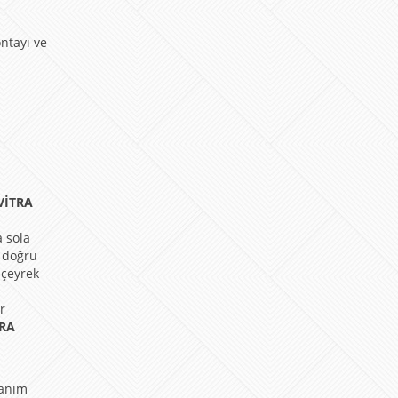
ontayı ve
VİTRA
a sola
a doğru
 çeyrek
r
TRA
lanım