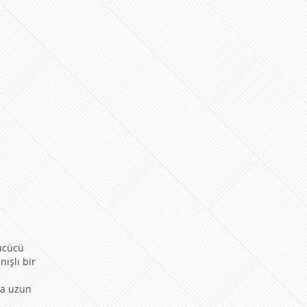
rucücü
ışlı bir
u
ha uzun