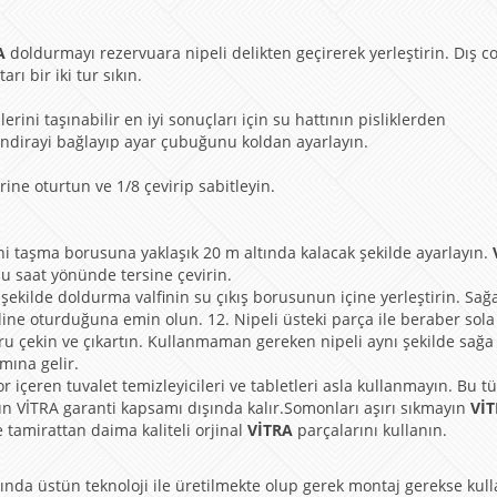
A
doldurmayı rezervuara nipeli delikten geçirerek yerleştirin. Dış c
ı bir iki tur sıkın.
rini taşınabilir en iyi sonuçları için su hattının pisliklerden
dirayi bağlayıp ayar çubuğunu koldan ayarlayın.
erine oturtun ve 1/8 çevirip sabitleyin.
i taşma borusuna yaklaşık 20 m altında kalacak şekilde ayarlayın.
u saat yönünde tersine çevirin.
şekilde doldurma valfinin su çıkış borusunun içine yerleştirin. Sağ
line oturduğuna emin olun. 12. Nipeli üsteki parça ile beraber sol
ru çekin ve çıkartın. Kullanmaman gereken nipeli aynı şekilde sağa
mına gelir.
 içeren tuvalet temizleyicileri ve tabletleri asla kullanmayın. Bu tü
ün VİTRA garanti kapsamı dışında kalır.Somonları aşırı sıkmayın
Vİ
e tamirattan daima kaliteli orjinal
VİTRA
parçalarını kullanın.
ında üstün teknoloji ile üretilmekte olup gerek montaj gerekse kul