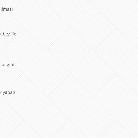
nılması
k bez ile
su gibi
ır yapan