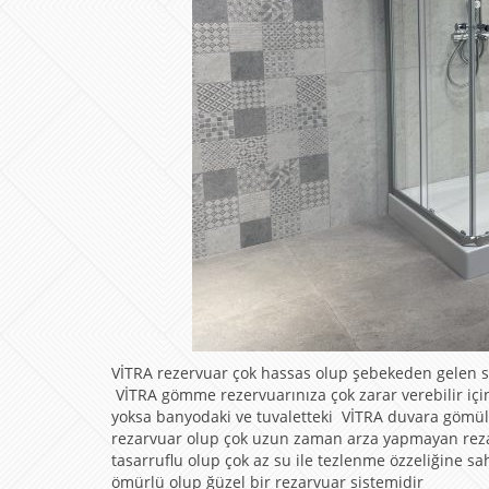
VİTRA rezervuar çok hassas olup şebekeden gelen s
VİTRA gömme rezervuarınıza çok zarar verebilir içi
yoksa banyodaki ve tuvaletteki VİTRA duvara gömülü
rezarvuar olup çok uzun zaman arza yapmayan rezarv
tasarruflu olup çok az su ile tezlenme özzeliğine 
ömürlü olup ğüzel bir rezarvuar sistemidir