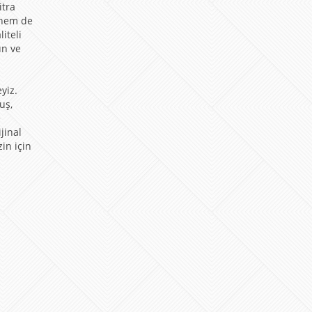
itra
 hem de
iteli
un ve
yiz.
uş,
e
jinal
in için