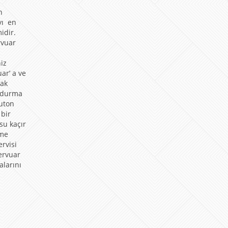
n
yı en
idir.
rvuar
a
iz
ar’ a ve
rak
oldurma
buton
 bir
su kaçır
mme
rvisi
ervuar
calarını