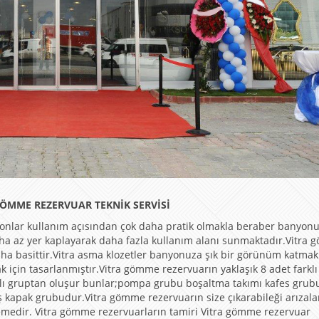
 GÖMME REZERVUAR TEKNİK SERVİSİ
onlar kullanım açısından çok daha pratik olmakla beraber banyon
aha az yer kaplayarak daha fazla kullanım alanı sunmaktadır.Vitra
ha basittir.Vitra asma klozetler banyonuza şık bir görünüm katmak
k için tasarlanmıştır.Vitra gömme rezervuarın yaklaşık 8 adet farklı
klı gruptan oluşur bunlar;pompa grubu boşaltma takımı kafes grub
ş kapak grubudur.Vitra gömme rezervuarın size çıkarabileği arızala
memedir. Vitra gömme rezervuarların tamiri Vitra gömme rezervuar