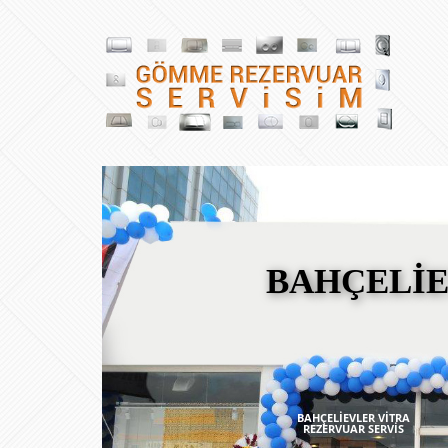
BAHÇELİE
BAHÇELİEVLER VİTRA
REZERVUAR SERVİS