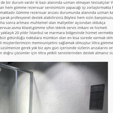
le de bir durum vardır ki bazı alanında uzman olmayan tesisatçılar V
man hem gömme rezervuar servisimizin yapacağı işi zorlaştırmakta
rtırmaktadır.Gömme rezervuar arızası durumunda alanında uzman kal
şarak profesyonel destek alabilirsiniz.Böylesi hem sizin banyonuz
aha sonra artması muhtemel olan maliyetler açısından oldukça
ervuar,asma klozet,gömme sifon teknik servis imkanı ve hizmeti
yaklaşık 20 yıldır İstanbul ve marmara bölgesinde hizmet vermekte
 bizi götürdüğü noktalara mümkün olan en kısa sürede varmak olm
ğerli müşterilerimizin memnuniyetini sağlamak olmuştur.Vitra gömm
ülmenize gerek yok biz aynı gün içerisinde sizlerin arızalarını ori
n doğru çözümler için Vitra yetkili servislerinden destek almanız siz