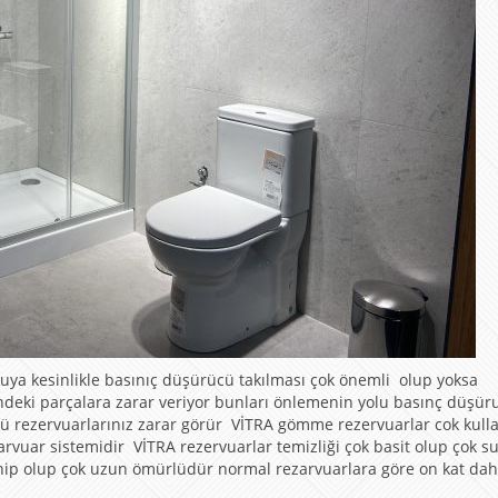
uya kesinlikle basınıç düşürücü takılması çok önemli olup yoksa
ndeki parçalara zarar veriyor bunları önlemenin yolu basınç düşü
 rezervuarlarınız zarar görür VİTRA gömme rezervuarlar cok kullan
uar sistemidir VİTRA rezervuarlar temizliği çok basit olup çok s
sahip olup çok uzun ömürlüdür normal rezarvuarlara göre on kat da