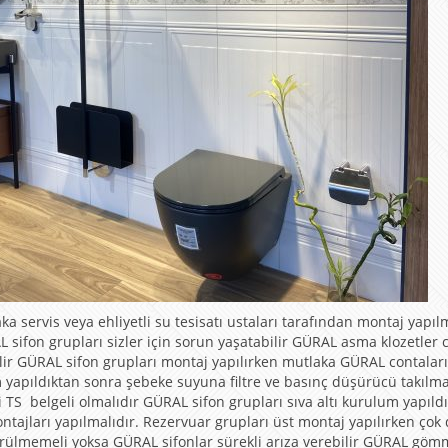
ervis veya ehliyetli su tesisatı ustaları tarafından montaj yapılm
sifon grupları sizler için sorun yaşatabilir GÜRAL asma klozetler 
ilir GÜRAL sifon grupları montaj yapılırken mutlaka GÜRAL contaları
apıldıktan sonra şebeke suyuna filtre ve basınç düşürücü takılma
 TS belgeli olmalıdır GÜRAL sifon grupları sıva altı kurulum yapıld
ajları yapılmalıdır. Rezervuar grupları üst montaj yapılırken çok 
ürülmemeli yoksa GÜRAL sifonlar sürekli arıza verebilir GÜRAL gö