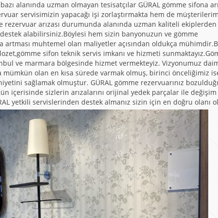
 ki bazı alanında uzman olmayan tesisatçılar GÜRAL gömme sifona ar
uar servisimizin yapacağı işi zorlaştırmakta hem de müşterilerim
me rezervuar arızası durumunda alanında uzman kaliteli ekiplerden
destek alabilirsiniz.Böylesi hem sizin banyonuzun ve gömme
ra artması muhtemel olan maliyetler açısından oldukça mühimdir.B
klozet,gömme sifon teknik servis imkanı ve hizmeti sunmaktayız.G
 İstanbul ve marmara bölgesinde hizmet vermekteyiz. Vizyonumuz dai
ra mümkün olan en kısa sürede varmak olmuş, birinci önceliğimiz is
uniyetini sağlamak olmuştur. GÜRAL gömme rezervuarınız bozuldu
n içerisinde sizlerin arızalarını orijinal yedek parçalar ile değişim
L yetkili servislerinden destek almanız sizin için en doğru olanı ol