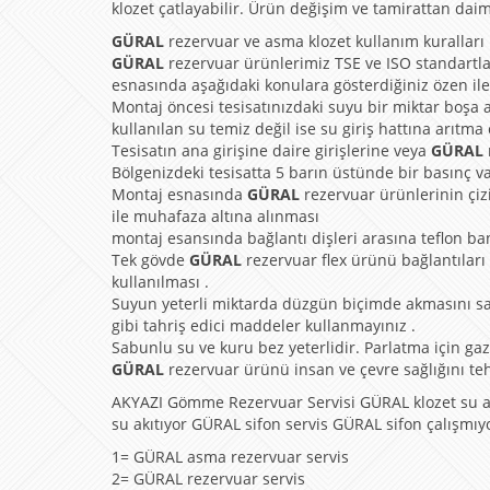
klozet çatlayabilir. Ürün değişim ve tamirattan daima
GÜRAL
rezervuar ve asma klozet kullanım kuralları
GÜRAL
rezervuar ürünlerimiz TSE ve ISO standartla
esnasında aşağıdaki konulara gösterdiğiniz özen ile
Montaj öncesi tesisatınızdaki suyu bir miktar boşa a
kullanılan su temiz değil ise su giriş hattına arıtma
Tesisatın ana girişine daire girişlerine veya
GÜRAL
Bölgenizdeki tesisatta 5 barın üstünde bir basınç v
Montaj esnasında
GÜRAL
rezervuar ürünlerinin çiz
ile muhafaza altına alınması
montaj esansında bağlantı dişleri arasına teflon ba
Tek gövde
GÜRAL
rezervuar flex ürünü bağlantıları
kullanılması .
Suyun yeterli miktarda düzgün biçimde akmasını s
gibi tahriş edici maddeler kullanmayınız .
Sabunlu su ve kuru bez yeterlidir. Parlatma için gaz y
GÜRAL
rezervuar ürünü insan ve çevre sağlığını t
AKYAZI Gömme Rezervuar Servisi GÜRAL klozet su ak
su akıtıyor GÜRAL sifon servis GÜRAL sifon çalışmıy
1= GÜRAL asma rezervuar servis
2= GÜRAL rezervuar servis