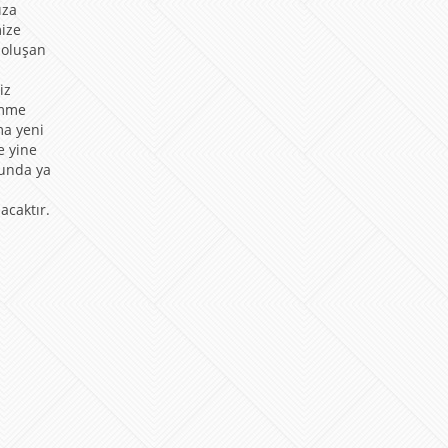
ıza
ize
 oluşan
iz
ömme
ma yeni
e yine
ğunda ya
acaktır.