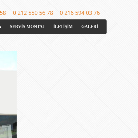
 58
0 212 550 56 78
0 216 594 03 76
A
SERVİS MONTAJ
İLETİŞİM
GALERİ