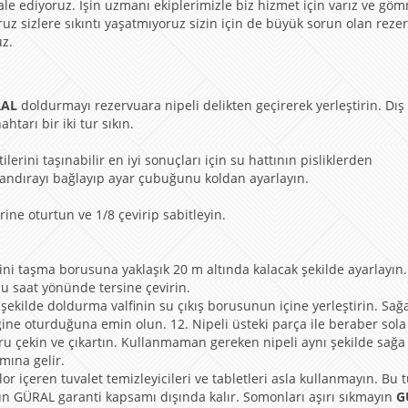
 ediyoruz. İşin uzmanı ekiplerimizle biz hizmet için varız ve gö
oruz sizlere sıkıntı yaşatmıyoruz sizin için de büyük sorun olan reze
uz.
RAL
doldurmayı rezervuara nipeli delikten geçirerek yerleştirin. Dış
tarı bir iki tur sıkın.
erini taşınabilir en iyi sonuçları için su hattının pisliklerden
ndırayı bağlayıp ayar çubuğunu koldan ayarlayın.
erine oturtun ve 1/8 çevirip sabitleyin.
ini taşma borusuna yaklaşık 20 m altında kalacak şekilde ayarlayın
u saat yönünde tersine çevirin.
şekilde doldurma valfinin su çıkış borusunun içine yerleştirin. Sağ
ğine oturduğuna emin olun. 12. Nipeli üsteki parça ile beraber sol
ru çekin ve çıkartın. Kullanmaman gereken nipeli aynı şekilde sağa
mına gelir.
r içeren tuvalet temizleyicileri ve tabletleri asla kullanmayın. Bu t
ün GÜRAL garanti kapsamı dışında kalır. Somonları aşırı sıkmayın
G