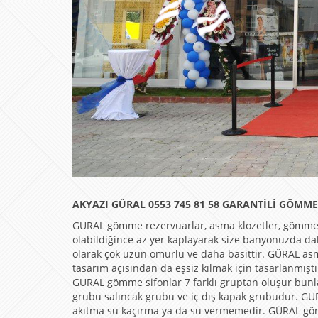
AKYAZI GÜRAL 0553 745 81 58
GARANTİLİ GÖMME 
GÜRAL gömme rezervuarlar, asma klozetler, gömme 
olabildiğince az yer kaplayarak size banyonuzda d
olarak çok uzun ömürlü ve daha basittir. GÜRAL as
tasarım açısından da eşsiz kılmak için tasarlanmışt
GÜRAL gömme sifonlar 7 farklı gruptan oluşur bunl
grubu salıncak grubu ve iç dış kapak grubudur. GÜRA
akıtma su kaçırma ya da su vermemedir. GÜRAL göm