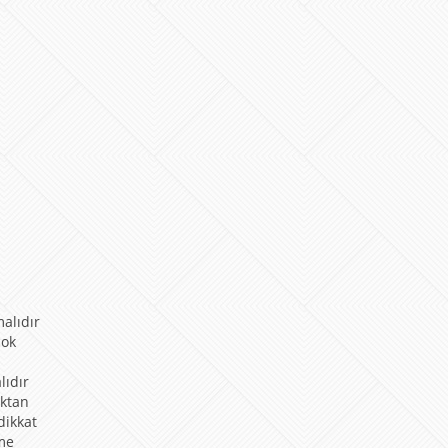
alıdır
cok
lıdır
ıktan
dikkat
mme