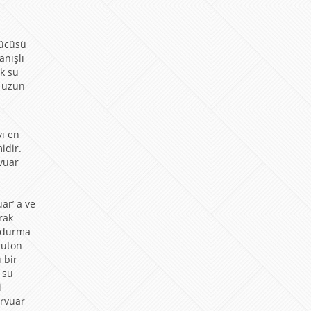
rücüsü
anışlı
k su
a uzun
yı en
idir.
vuar
a
z
ar’ a ve
rak
oldurma
buton
 bir
 su
i
ervuar