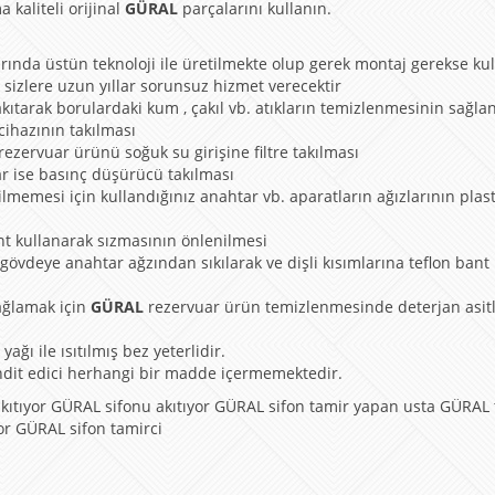
 kaliteli orijinal
GÜRAL
parçalarını kullanın.
rında üstün teknoloji ile üretilmekte olup gerek montaj gerekse ku
 sizlere uzun yıllar sorunsuz hizmet verecektir
kıtarak borulardaki kum , çakıl vb. atıkların temizlenmesinin sağla
 cihazının takılması
rezervuar ürünü soğuk su girişine filtre takılması
ar ise basınç düşürücü takılması
ilmemesi için kullandığınız anahtar vb. aparatların ağızlarının plas
nt kullanarak sızmasının önlenilmesi
 gövdeye anahtar ağzından sıkılarak ve dişli kısımlarına teflon bant
ağlamak için
GÜRAL
rezervuar ürün temizlenmesinde deterjan asitl
ağı ile ısıtılmış bez yeterlidir.
ehdit edici herhangi bir madde içermemektedir.
ıtıyor GÜRAL sifonu akıtıyor GÜRAL sifon tamir yapan usta GÜRAL 
or GÜRAL sifon tamirci