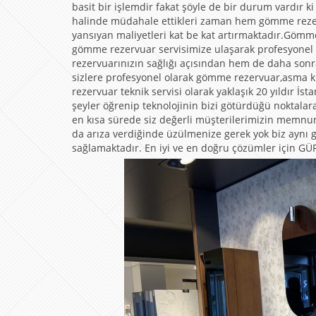
basit bir işlemdir fakat şöyle de bir durum vardır
halinde müdahale ettikleri zaman hem gömme rezerv
yansıyan maliyetleri kat be kat artırmaktadır.Göm
gömme rezervuar servisimize ulaşarak profesyonel 
rezervuarınızın sağlığı açısından hem de daha son
sizlere profesyonel olarak gömme rezervuar,asma 
rezervuar teknik servisi olarak yaklaşık 20 yıldır
şeyler öğrenip teknolojinin bizi götürdüğü noktala
en kısa sürede siz değerli müşterilerimizin memn
da arıza verdiğinde üzülmenize gerek yok biz aynı gü
sağlamaktadır. En iyi ve en doğru çözümler için GÜRA