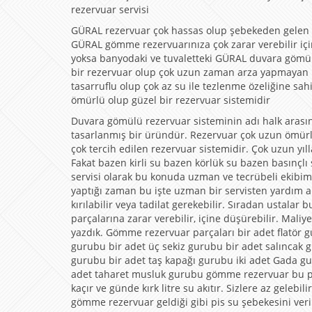
rezervuar servisi
GÜRAL rezervuar çok hassas olup şebekeden gelen s
GÜRAL gömme rezervuarınıza çok zarar verebilir iç
yoksa banyodaki ve tuvaletteki GÜRAL duvara gömül
bir rezervuar olup çok uzun zaman arza yapmayan re
tasarruflu olup çok az su ile tezlenme özeliğine s
ömürlü olup güzel bir rezervuar sistemidir
Duvara gömülü rezervuar sisteminin adı halk arası
tasarlanmış bir üründür. Rezervuar çok uzun ömürlü
çok tercih edilen rezervuar sistemidir. Çok uzun yıl
Fakat bazen kirli su bazen körlük su bazen basınçl
servisi olarak bu konuda uzman ve tecrübeli ekibim
yaptığı zaman bu işte uzman bir servisten yardım alm
kırılabilir veya tadilat gerekebilir. Sıradan ustal
parçalarına zarar verebilir, içine düşürebilir. Maliye
yazdık. Gömme rezervuar parçaları bir adet flatör
gurubu bir adet üç sekiz gurubu bir adet salıncak
gurubu bir adet taş kapağı gurubu iki adet Gada g
adet taharet musluk gurubu gömme rezervuar bu p
kaçır ve günde kırk litre su akıtır. Sizlere az geleb
gömme rezervuar geldiği gibi pis su şebekesini ver