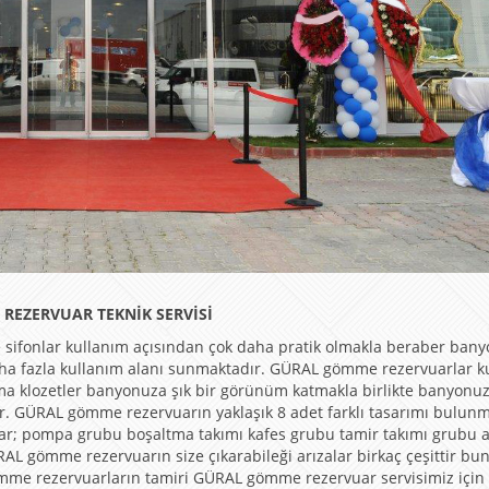
REZERVUAR TEKNİK SERVİSİ
sifonlar kullanım açısından çok daha pratik olmakla beraber ban
aha fazla kullanım alanı sunmaktadır. GÜRAL gömme rezervuarlar k
ma klozetler banyonuza şık bir görünüm katmakla birlikte banyonu
ır. GÜRAL gömme rezervuarın yaklaşık 8 adet farklı tasarımı bulunm
ar; pompa grubu boşaltma takımı kafes grubu tamir takımı grubu 
L gömme rezervuarın size çıkarabileği arızalar birkaç çeşittir bun
me rezervuarların tamiri GÜRAL gömme rezervuar servisimiz için