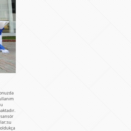
yonuzda
ullanım
zu
aktadır.
asansör
lar;su
 oldukça