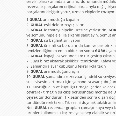
servisi olarak anında aramanız durumunda müdahale
rezervuar parçalarını orijinal paralarıyla değiştiriy
parçalarını değiştiriyoruz, uzman ekiplerle çözüyor
1.
GÜRAL
ara musluğu kapatın
2.
GÜRAL
eski doldurmayı çıkarın
3.
GÜRAL
iç contayı nipelin üzerine yerleştirin.
GÜ
ve somunu nipele el ile sıkarak sabitleyin. Somut anah
4.
GÜRAL
su bağlantısını yapın
5.
GÜRAL
önemli su borularında kum ve pas birikintil
temizlendiğinden emin olduktan sonra
GÜRAL
şama
6.
GÜRAL
kapağı ok yönünde 1/8 tur çevirip çıkarın.
7. Suyu biraz akıtarak pislikleri temizleyin. Kafayı y
8. Şamandıra ayar çubuğunu tekrar kola takın
9.
GÜRAL
ara musluğunu açın
10.
GÜRAL
şamandıra rezervuar içindeki su seviyes
su seviyesini artırmak için şamandıra ayar çubuğun
11. Kuyruğu alın ve kuyruğu tırnağa içeride kalacak 
çevirerek tırnağın su çıkış borusundaki montaj deli
çeyrek tur döndürün. Tık sesinden sonra dışarı doğ
tur döndürerek takın. Tık sesini duymak takıldı anla
Not:
GÜRAL
rezervuar grupları çamaşır suyu veya klo
ürünler kullanım su kaçırmaya sebep olabilir ve ür