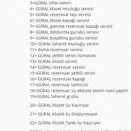
3=GÜRAL sifon tamiri
4= GÜRAL klozet musluğu servisi
5= GÜRAL rezervuar taşı servisi
6= GÜRAL klozet kapağı servisi
7= GÜRAL gömme rezervuar kapağı servisi
8= GÜRAL doldurma gurubu servisi
9= GÜRAL boşaltma gurubu servisi
10= GÜRAL taharet musluğu servisi
11= Asma rezervuar servisi
12= GÜRAL yetkili servis numarası
13= GÜRAL klozet servisi
14= GÜRAL rezervuar servisi
15=GÜRAL rezervuar yetkili servis
16= GÜRAL rezervuar kapağı
17=GÜRAL rezervuar tamircisi
18=GÜRAL rezervuar su akıtıyor tamiri nasıl yapılır
19=GÜRAL taharet grubu
20= GÜRAL Klozet Su Kaçırıyor
21= GÜRAL Klozet Su Doldurmuyor
22= GÜRAL Klozet Tankı Su Kaçırıyor