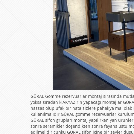
GÜRAL Gömme rezervuarlar montaj sırasında mutlaka s
yoksa sıradan kiAKYAZIrin yapacağı montajlar GÜRAL 
hassas olup ufak bır hata sizlere pahalıya mal olab
kullanılmalıdır GÜRAL gömme rezervuarlar kurulum y
GÜRAL sifon grupları montaj yapılırken yan ürünleri
sonra seramikler döşendikten sonra fayans üstü mont
edilmelidir çünkü GÜRAL sifon icine bir seyler düş