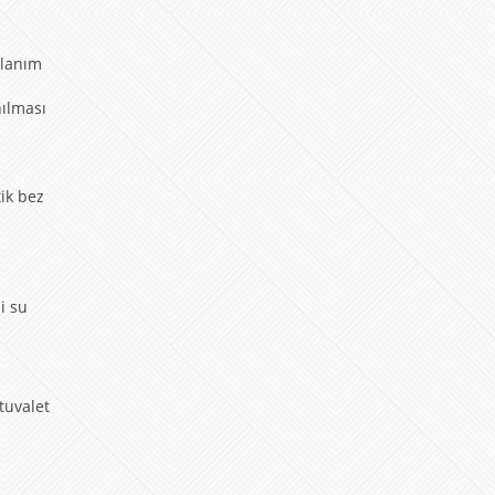
llanım
nılması
tik bez
i su
tuvalet