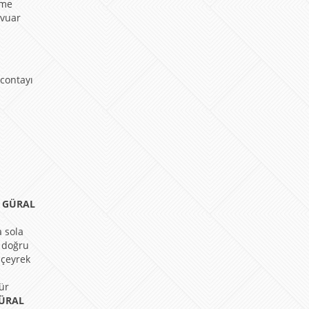
mme
rvuar
 contayı
.
GÜRAL
a sola
a doğru
 çeyrek
ür
ÜRAL