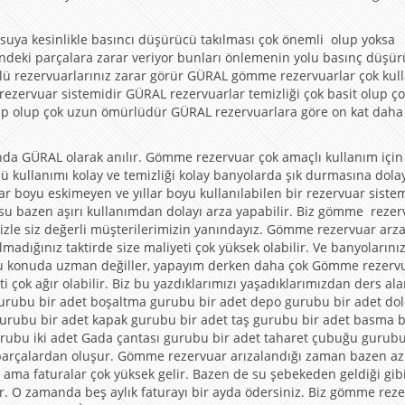
uya kesinlikle basıncı düşürücü takılması çok önemli olup yoksa
indeki parçalara zarar veriyor bunları önlemenin yolu basınç düşü
ü rezervuarlarınız zarar görür GÜRAL gömme rezervuarlar çok kull
zervuar sistemidir GÜRAL rezervuarlar temizliği çok basit olup ço
ahip olup çok uzun ömürlüdür GÜRAL rezervuarlara göre on kat dah
nda GÜRAL olarak anılır. Gömme rezervuar çok amaçlı kullanım için
 kullanımı kolay ve temizliği kolay banyolarda şık durmasına dola
lar boyu eskimeyen ve yıllar boyu kullanılabilen bir rezervuar sistem
ı su bazen aşırı kullanımdan dolayı arza yapabilir. Biz gömme rezer
izle siz değerli müşterilerimizin yanındayız. Gömme rezervuar arz
adığınız taktirde size maliyeti çok yüksek olabilir. Ve banyolarını
ar bu konuda uzman değiller, yapayım derken daha çok Gömme rezervu
ti çok ağır olabilir. Biz bu yazdıklarımızı yaşadıklarımızdan ders ala
 gurubu bir adet boşaltma gurubu bir adet depo gurubu bir adet d
 gurubu bir adet kapak gurubu bir adet taş gurubu bir adet basma 
urubu iki adet Gada çantası gurubu bir adet taharet çubuğu gurubu
arçalardan oluşur. Gömme rezervuar arızalandığı zaman bazen az
ilir ama faturalar çok yüksek gelir. Bazen de su şebekeden geldiği gib
ir. O zamanda beş aylık faturayı bir ayda ödersiniz. Biz gömme rez