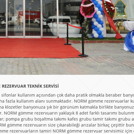
 REZERVUAR TEKNİK SERVİSİ
ifonlar kullanım açısından çok daha pratik olmakla beraber ban
aha fazla kullanım alanı sunmaktadır. NORM gömme rezervuarlar k
a klozetler banyonuza şık bir görünüm katmakla birlikte banyonu
tır. NORM gömme rezervuarın yaklaşık 8 adet farklı tasarımı bulunm
ar; pompa grubu boşaltma takımı kafes grubu tamir takımı grubu 
M gömme rezervuarın size çıkarabileği arızalar birkaç çeşittir bun
me rezervuarların tamiri NORM gömme rezervuar servisimiz için 