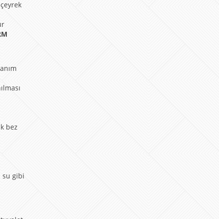
 çeyrek
ür
RM
llanım
nılması
ik bez
 su gibi