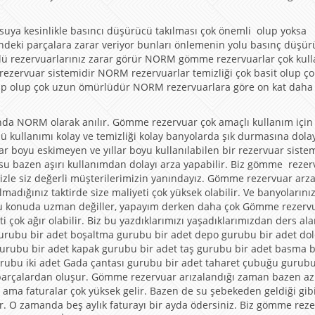
ya kesinlikle basıncı düşürücü takılması çok önemli olup yoksa
ndeki parçalara zarar veriyor bunları önlemenin yolu basınç düşü
ü rezervuarlarınız zarar görür NORM gömme rezervuarlar çok kulla
ezervuar sistemidir NORM rezervuarlar temizliği çok basit olup ço
sahip olup çok uzun ömürlüdür NORM rezervuarlara göre on kat dah
nda NORM olarak anılır. Gömme rezervuar çok amaçlı kullanım için
 kullanımı kolay ve temizliği kolay banyolarda şık durmasına dola
lar boyu eskimeyen ve yıllar boyu kullanılabilen bir rezervuar sistem
ı su bazen aşırı kullanımdan dolayı arza yapabilir. Biz gömme rezer
izle siz değerli müşterilerimizin yanındayız. Gömme rezervuar arz
adığınız taktirde size maliyeti çok yüksek olabilir. Ve banyolarını
ar bu konuda uzman değiller, yapayım derken daha çok Gömme rezervu
ti çok ağır olabilir. Biz bu yazdıklarımızı yaşadıklarımızdan ders ala
 gurubu bir adet boşaltma gurubu bir adet depo gurubu bir adet d
 gurubu bir adet kapak gurubu bir adet taş gurubu bir adet basma 
urubu iki adet Gada çantası gurubu bir adet taharet çubuğu gurubu
arçalardan oluşur. Gömme rezervuar arızalandığı zaman bazen az
ilir ama faturalar çok yüksek gelir. Bazen de su şebekeden geldiği gib
ir. O zamanda beş aylık faturayı bir ayda ödersiniz. Biz gömme rez