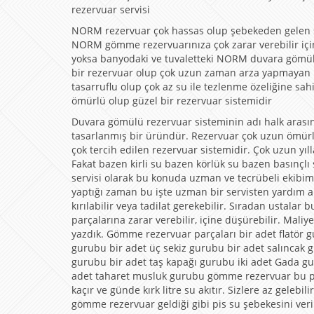
rezervuar servisi
NORM rezervuar çok hassas olup şebekeden gelen su
NORM gömme rezervuarınıza çok zarar verebilir içi
yoksa banyodaki ve tuvaletteki NORM duvara gömül
bir rezervuar olup çok uzun zaman arza yapmayan r
tasarruflu olup çok az su ile tezlenme özeliğine 
ömürlü olup güzel bir rezervuar sistemidir
Duvara gömülü rezervuar sisteminin adı halk arası
tasarlanmış bir üründür. Rezervuar çok uzun ömürlü
çok tercih edilen rezervuar sistemidir. Çok uzun yıl
Fakat bazen kirli su bazen körlük su bazen basınçl
servisi olarak bu konuda uzman ve tecrübeli ekibim
yaptığı zaman bu işte uzman bir servisten yardım alm
kırılabilir veya tadilat gerekebilir. Sıradan ustal
parçalarına zarar verebilir, içine düşürebilir. Maliye
yazdık. Gömme rezervuar parçaları bir adet flatör
gurubu bir adet üç sekiz gurubu bir adet salıncak
gurubu bir adet taş kapağı gurubu iki adet Gada g
adet taharet musluk gurubu gömme rezervuar bu p
kaçır ve günde kırk litre su akıtır. Sizlere az geleb
gömme rezervuar geldiği gibi pis su şebekesini ver