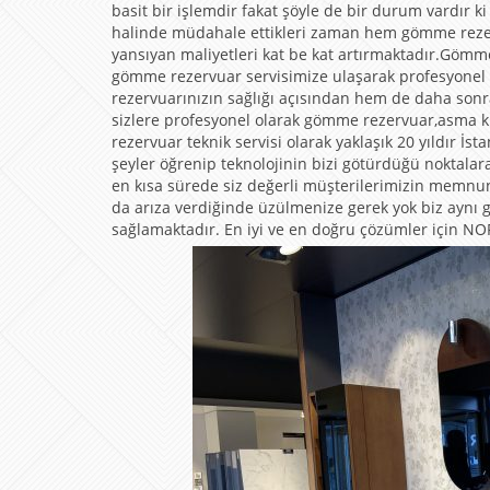
basit bir işlemdir fakat şöyle de bir durum vardır
halinde müdahale ettikleri zaman hem gömme rezerv
yansıyan maliyetleri kat be kat artırmaktadır.Göm
gömme rezervuar servisimize ulaşarak profesyonel 
rezervuarınızın sağlığı açısından hem de daha son
sizlere profesyonel olarak gömme rezervuar,asma 
rezervuar teknik servisi olarak yaklaşık 20 yıldır
şeyler öğrenip teknolojinin bizi götürdüğü noktala
en kısa sürede siz değerli müşterilerimizin mem
da arıza verdiğinde üzülmenize gerek yok biz aynı gü
sağlamaktadır. En iyi ve en doğru çözümler için NORM