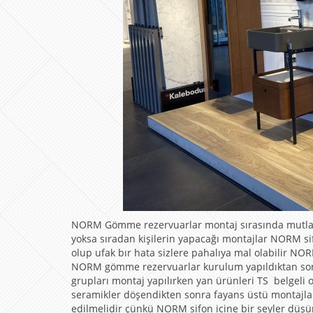
NORM Gömme rezervuarlar montaj sırasında mutlaka s
yoksa sıradan kişilerin yapacağı montajlar NORM sifo
olup ufak bır hata sizlere pahalıya mal olabilir NO
NORM gömme rezervuarlar kurulum yapıldıktan sonr
grupları montaj yapılırken yan ürünleri TS belgeli 
seramikler döşendikten sonra fayans üstü montajları
edilmelidir çünkü NORM sifon icine bir seyler dü