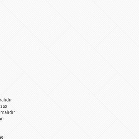
alıdır
ssas
lmalıdır
on
me