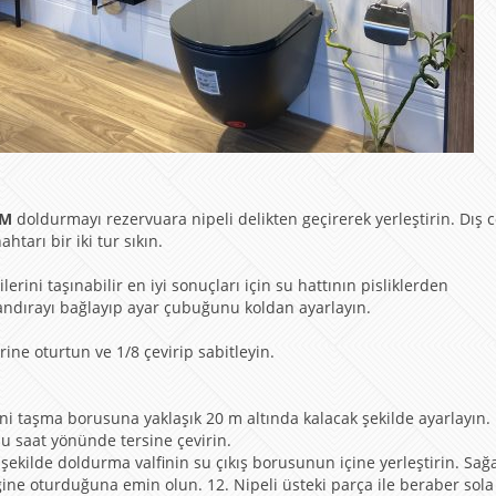
RM
doldurmayı rezervuara nipeli delikten geçirerek yerleştirin. Dış 
tarı bir iki tur sıkın.
erini taşınabilir en iyi sonuçları için su hattının pisliklerden
ndırayı bağlayıp ayar çubuğunu koldan ayarlayın.
erine oturtun ve 1/8 çevirip sabitleyin.
ni taşma borusuna yaklaşık 20 m altında kalacak şekilde ayarlayın.
u saat yönünde tersine çevirin.
şekilde doldurma valfinin su çıkış borusunun içine yerleştirin. Sağ
ğine oturduğuna emin olun. 12. Nipeli üsteki parça ile beraber sol