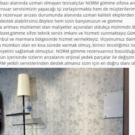
 ki bazı alanında uzman olmayan tesisatçılar NORM gömme sifona ar
uar servisimizin yapacağı işi zorlaştırmakta hem de müşterilerim
me rezervuar arızası durumunda alanında uzman kaliteli ekiplerden
destek alabilirsiniz.Böylesi hem sizin banyonuzun ve gömme
ra artması muhtemel olan maliyetler açısından oldukça mühimdir.B
klozet,gömme sifon teknik servis imkanı ve hizmeti sunmaktayız.G
 İstanbul ve marmara bölgesinde hizmet vermekteyiz. Vizyonumuz dai
ra mümkün olan en kısa sürede varmak olmuş, birinci önceliğimiz is
nuniyetini sağlamak olmuştur. NORM gömme rezervuarınız bozulduğ
n içerisinde sizlerin arızalarını orijinal yedek parçalar ile değişim
 yetkili servislerinden destek almanız sizin için en doğru olanı ol