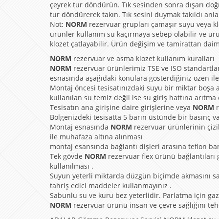
çeyrek tur döndürün. Tık sesinden sonra dışarı doğ
tur döndürerek takın. Tık sesini duymak takıldı anla
Not:
NORM
rezervuar grupları çamaşır suyu veya klo
ürünler kullanım su kaçırmaya sebep olabilir ve ürü
klozet çatlayabilir. Ürün değişim ve tamirattan daima
NORM
rezervuar ve asma klozet kullanım kuralları
NORM
rezervuar ürünlerimiz TSE ve ISO standartla
esnasında aşağıdaki konulara gösterdiğiniz özen ile
Montaj öncesi tesisatınızdaki suyu bir miktar boşa a
kullanılan su temiz değil ise su giriş hattına arıtma
Tesisatın ana girişine daire girişlerine veya
NORM
Bölgenizdeki tesisatta 5 barın üstünde bir basınç v
Montaj esnasında
NORM
rezervuar ürünlerinin çizi
ile muhafaza altına alınması
montaj esansında bağlantı dişleri arasına teflon ba
Tek gövde
NORM
rezervuar flex ürünü bağlantıları 
kullanılması .
Suyun yeterli miktarda düzgün biçimde akmasını s
tahriş edici maddeler kullanmayınız .
Sabunlu su ve kuru bez yeterlidir. Parlatma için gaz y
NORM
rezervuar ürünü insan ve çevre sağlığını te