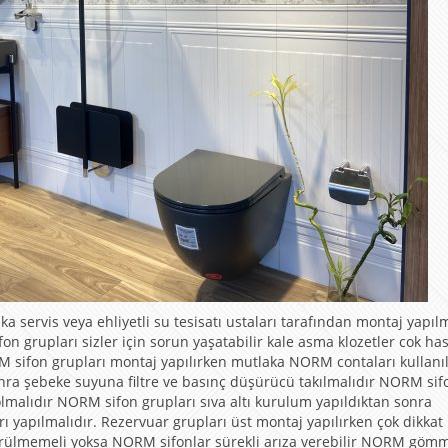
ervis veya ehliyetli su tesisatı ustaları tarafından montaj yapılm
n grupları sizler için sorun yaşatabilir kale asma klozetler cok ha
RM sifon grupları montaj yapılırken mutlaka NORM contaları kullanı
a şebeke suyuna filtre ve basınç düşürücü takılmalıdır NORM sif
olmalıdır NORM sifon grupları sıva altı kurulum yapıldıktan sonra
 yapılmalıdır. Rezervuar grupları üst montaj yapılırken çok dikkat
şürülmemeli yoksa NORM sifonlar sürekli arıza verebilir NORM göm