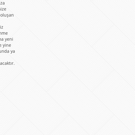
ıza
ize
 oluşan
iz
ömme
ma yeni
e yine
unda ya
acaktır.