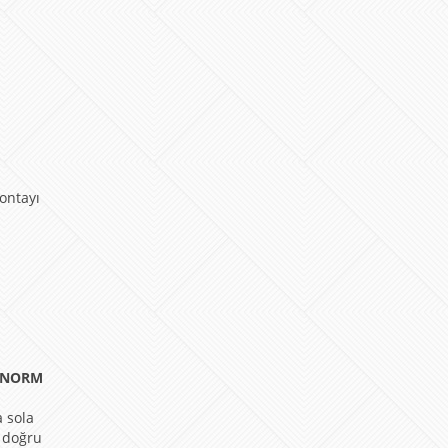
contayı
NORM
a sola
a doğru