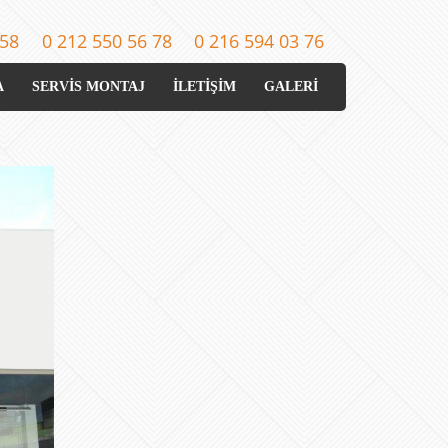
 58
0 212 550 56 78
0 216 594 03 76
A
SERVİS MONTAJ
İLETİŞİM
GALERİ