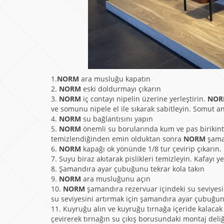
1.
NORM
ara musluğu kapatın
2.
NORM
eski doldurmayı çıkarın
3.
NORM
iç contayı nipelin üzerine yerleştirin.
NO
ve somunu nipele el ile sıkarak sabitleyin. Somut anah
4.
NORM
su bağlantısını yapın
5.
NORM
önemli su borularında kum ve pas birikintil
temizlendiğinden emin olduktan sonra
NORM
şama
6.
NORM
kapağı ok yönünde 1/8 tur çevirip çıkarın.
7. Suyu biraz akıtarak pislikleri temizleyin. Kafayı y
8. Şamandıra ayar çubuğunu tekrar kola takın
9.
NORM
ara musluğunu açın
10.
NORM
şamandıra rezervuar içindeki su seviyesi
su seviyesini artırmak için şamandıra ayar çubuğun
11. Kuyruğu alın ve kuyruğu tırnağa içeride kalacak 
çevirerek tırnağın su çıkış borusundaki montaj deli