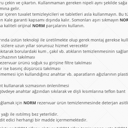
ru çekin ve çıkartın. Kullanmaman gereken nipeli aynı şekilde sağa
mına gelir.
r içeren tuvalet temizleyicileri ve tabletleri asla kullanmayın. Bu t
n Kale garanti kapsamı dışında kalır. Somonları aşırı sıkmayın
NO
 kaliteli orijinal
NORM
parçalarını kullanın.
rında üstün teknoloji ile üretilmekte olup gerek montaj gerekse ku
 sizlere uzun yıllar sorunsuz hizmet verecektir
kıtarak borulardaki kum , çakıl vb. atıkların temizlenmesinin sağla
 cihazının takılması
rezervuar ürünü soğuk su girişine filtre takılması
ar ise basınç düşürücü takılması
lmemesi için kullandığınız anahtar vb. aparatların ağızlarının plast
nt kullanarak sızmasının önlenilmesi
gövdeye anahtar ağzından sıkılarak ve dişli kısımlarına teflon bant
ağlamak için
NORM
rezervuar ürün temizlenmesinde deterjan asitli
ağı ile ısıtılmış bez yeterlidir.
hdit edici herhangi bir madde içermemektedir.