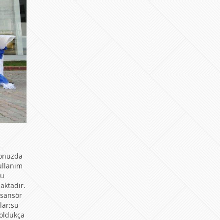
yonuzda
ullanım
zu
aktadır.
asansör
lar;su
oldukça