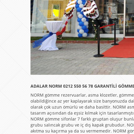
ADALAR NORM 0212 550 56 78 GARANTİLİ GÖMME
NORM gömme rezervuarlar, asma klozetler, gömme s
olabildiğince az yer kaplayarak size banyonuzda d
olarak çok uzun ömürlü ve daha basittir. NORM asm
tasarım açısından da eşsiz kılmak için tasarlanmış
NORM gömme sifonlar 7 farklı gruptan oluşur bunl
grubu salıncak grubu ve iç dış kapak grubudur. NOR
akıtma su kaçırma ya da su vermemedir. NORM göm