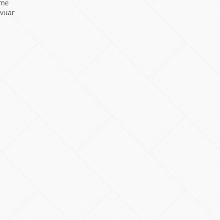
mme
rvuar