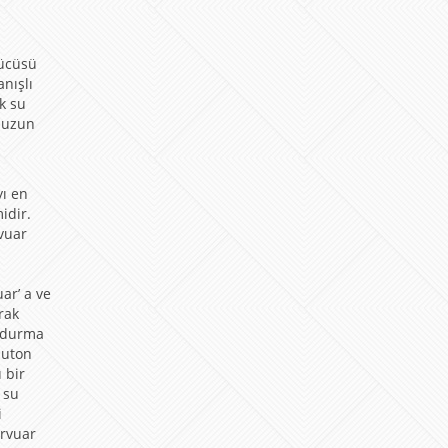
rücüsü
nışlı
k su
a uzun
yı en
idir.
vuar
a
z
ar’ a ve
rak
oldurma
buton
 bir
 su
i
ervuar