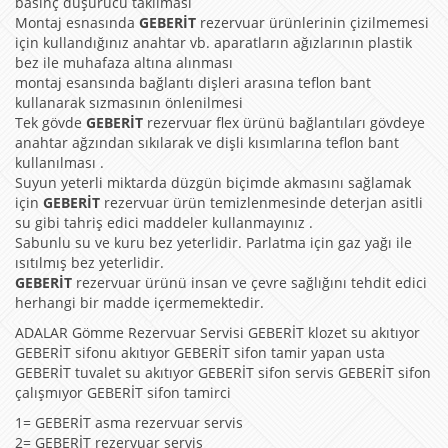
basınç düşürücü takılması
Montaj esnasında
GEBERİT
rezervuar ürünlerinin çizilmemesi
için kullandığınız anahtar vb. aparatların ağızlarının plastik
bez ile muhafaza altına alınması
montaj esansında bağlantı dişleri arasına teflon bant
kullanarak sızmasının önlenilmesi
Tek gövde
GEBERİT
rezervuar flex ürünü bağlantıları gövdeye
anahtar ağzından sıkılarak ve dişli kısımlarına teflon bant
kullanılması .
Suyun yeterli miktarda düzgün biçimde akmasını sağlamak
için
GEBERİT
rezervuar ürün temizlenmesinde deterjan asitli
su gibi tahriş edici maddeler kullanmayınız .
Sabunlu su ve kuru bez yeterlidir. Parlatma için gaz yağı ile
ısıtılmış bez yeterlidir.
GEBERİT
rezervuar ürünü insan ve çevre sağlığını tehdit edici
herhangi bir madde içermemektedir.
ADALAR Gömme Rezervuar Servisi GEBERİT klozet su akıtıyor
GEBERİT sifonu akıtıyor GEBERİT sifon tamir yapan usta
GEBERİT tuvalet su akıtıyor GEBERİT sifon servis GEBERİT sifon
çalışmıyor GEBERİT sifon tamirci
1= GEBERİT asma rezervuar servis
2= GEBERİT rezervuar servis