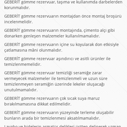
GEBERİT gömme rezervuar, taşıma ve kullanımda darbelerden
korunmalıdır.
GEBERİT gömme rezervuarın montajdan önce montaj broşürü
incelenmelidir.
GEBERİT gömme rezervuarın montajında, çimento alçı gibi
donarken genleşen malzemeler kullanılmamalıdır.
GEBERİT gömme rezervuarın içine su koyularak don etkisiyle
çatlamasına mâni olunmalıdır.
GEBERİT gömme rezervuar aşındırıcı ve asitli ürünler ile
temizlenmemelidir.
GEBERİT gömme rezervuar temizliği seramiğe zarar
vermeyecek malzemeler ile temizlenmeli ve uzun süre
temizlenmeyen seramiğin üzerinde lekeler oluşacağı
unutulmamalıdır.
GEBERİT gömme rezervuarın çok sıcak suya maruz
bırakılmamasına dikkat edilmelidir.
GEBERİT gömme rezervuarın yüzeyinde terleme oluşabilir
bunların arada bir temizlenmesi aksatılmamalıdır.
Lavabo ve bidelerin armatür delikleri üstten delinerek uzman