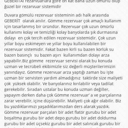
GEBERİTAl rezarvuarlara göre on kat daha uzun ömürlü olup
ğüzel bir rezarvuar sistemidir
Duvara gömülü rezervuar sisteminin adı halk arasında
GEBERİT olarak anılır. Gömme rezervuar çok amaçlı kullanım
için tasarlanmış bir üründür. Rezervuar çok uzun ömürlü
kullanımı kolay ve temizliği kolay banyolarda şık durmasına
dolayı en çok tercih edilen rezervuar sistemidir. Çok uzun
yıllar boyu eskimeyen ve yıllar boyu kullanılabilen bir
rezervuar sistemidir. Fakat bazen kirli su bazen körlük su
bazen basınçlı su bazen aşırı kullanımdan dolayı arza
yapabilir.Biz gömme rezervuar servisi olarak bu konuda
uzman ve tecrübeli ekibimizle siz değerli müşterilerimizin
yanındayız. Gömme rezervuar arza yaptığı zaman bu işte
uzman bir servisten yardım almadığınız taktirde size maliyeti
çok yüksek olabilir. Ve banyolarınız kırılabilir veya tadilat
gerekebilir. Sıradan ustalar bu konuda uzman değiller,
yapayım derken daha çok Gömme rezervuar’ a ve parçalarına
zarar verebilir, içine düşürebilir. Maliyeti çok ağır olabilir. Biz
bu yazdıklarımızı yaşadıklarımızdan ders alarak yazdık.
Gömme rezervuar parçaları bir adet flatör gurubu bir adet
boşaltma gurubu bir adet depo gurubu bir adet doldurma
gurubu bir adet üçsekiz gurubu bir adet salıncak gurubu bir