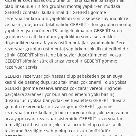
klozetler cok hassas olup ufak bır hata sizlere pahalıya mal
olabilir GEBERİT sifon grupları montaj yapılırken mutlaka
GEBERİT contaları kullanılmalıdır GEBERİT gömme
rezervuarlar kurulum yapıldıktan sonra şebeke suyuna filitre
ve basınç düşürücü takılmalıdır GEBERİT sifon grupları montaj
yapılırken yan ürünleri TS belgeli olmalıdır GEBERİT sifon
grupları sıva altı kurulum yapıldıktan sonra seramikler
döşendikten sonra fayans üstü montajları yapılmalıdır Serel
rezervuar grupları üst montaj yapılırken cok dikkat edilmlidir
çünki GEBERİT sifon icine bir seyler düşürülmemeli yoksa
GEBERİT sifonlar sürekli arıza verebilir GEBERİT gömme
rezervuar servisi
GEBERİT rezervuar çok hassas olup şebekeden gelen suya
kesinlikle basınıç düşürücü takılması çok önemli olup yoksa
GEBERİT gömme rezervuarınıza çok zarar verebilir içindeki
parçalara zarar veriyor bunları önlemenin yolu basınç
düşürucücü yoksa banyodaki ve tuvaletteki GEBERİT duvara
gömülü rezervuarlarınız zarar görür GEBERİT gömme
rezervuarlar cok kullanışlı bir rezarvuar olup çok uzun zaman
arza yapmayan rezarvuar sistemidir GEBERİT rezervuarlar
temizliği çok basit olup çok su tasarruflu olup çok az su ile
tezlenme özzeliğine sahip olup çok uzun ömürlüdür