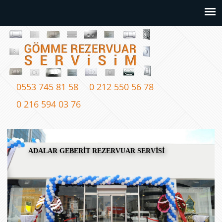
0553 745 81 58
0 212 550 56 78
0 216 594 03 76
ADALAR GEBERİT REZERVUAR SERVİSİ