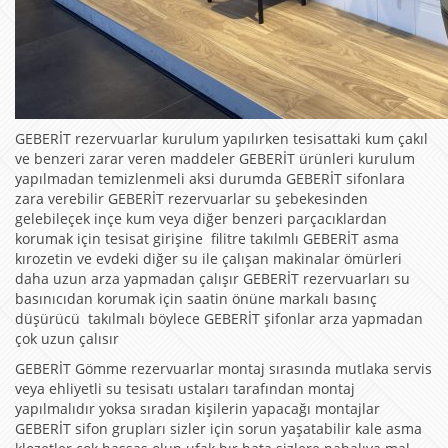
GEBERİT rezervuarlar kurulum yapılırken tesisattaki kum çakıl
ve benzeri zarar veren maddeler GEBERİT ürünleri kurulum
yapılmadan temizlenmeli aksi durumda GEBERİT sifonlara
zara verebilir GEBERİT rezervuarlar su şebekesinden
gelebileçek inçe kum veya diğer benzeri parçacıklardan
korumak için tesisat girişine filitre takılmlı GEBERİT asma
kırozetin ve evdeki diğer su ile çalışan makinalar ömürleri
daha uzun arza yapmadan çalışır GEBERİT rezervuarları su
basınıcıdan korumak için saatin önüne markalı basınç
düşürücü takılmalı böylece GEBERİT şifonlar arza yapmadan
çok uzun çalısır
GEBERİT Gömme rezervuarlar montaj sırasında mutlaka servis
veya ehliyetli su tesisatı ustaları tarafından montaj
yapılmalıdır yoksa sıradan kişilerin yapacağı montajlar
GEBERİT sifon grupları sizler için sorun yaşatabilir kale asma