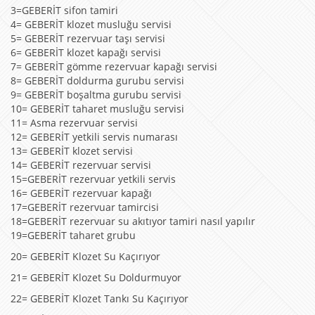
3=GEBERİT sifon tamiri
4= GEBERİT klozet musluğu servisi
5= GEBERİT rezervuar taşı servisi
6= GEBERİT klozet kapağı servisi
7= GEBERİT gömme rezervuar kapağı servisi
8= GEBERİT doldurma gurubu servisi
9= GEBERİT boşaltma gurubu servisi
10= GEBERİT taharet musluğu servisi
11= Asma rezervuar servisi
12= GEBERİT yetkili servis numarası
13= GEBERİT klozet servisi
14= GEBERİT rezervuar servisi
15=GEBERİT rezervuar yetkili servis
16= GEBERİT rezervuar kapağı
17=GEBERİT rezervuar tamircisi
18=GEBERİT rezervuar su akıtıyor tamiri nasıl yapılır
19=GEBERİT taharet grubu
20= GEBERİT Klozet Su Kaçırıyor
21= GEBERİT Klozet Su Doldurmuyor
22= GEBERİT Klozet Tankı Su Kaçırıyor