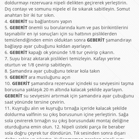
doldurmayı rezervuara nipeli delikten geçirerek yerleştirin.
Dış contayı ve somunu nipele el ile sıkarak sabitleyin. Somut
anahtarı bir iki tur sıkın.
4.
GEBERİT
su bağlantısını yapın
5.
GEBERİT
önemli su borularında kum ve pas birikintilerini
taşınabilir en iyi sonuçları için su hattının pisliklerden
temizlendiğinden emin olduktan sonra
GEBERİT
şamandırayı
bağlayıp ayar çubuğunu koldan ayarlayın.
6.
GEBERİT
kapağı ok yönünde 1/8 tur çevirip çıkarın.
7. Suyu biraz akıtarak pislikleri temizleyin. Kafayı yerine
oturtun ve 1/8 çevirip sabitleyin.
8. Şamandıra ayar çubuğunu tekrar kola takın
9.
GEBERİT
ara musluğunu açın
10.
GEBERİT
şamandıra rezervuar içindeki su seviyesini taşma
borusuna yaklaşık 20 m altında kalacak şekilde ayarlayın.
GEBERİT
su seviyesini artırmak için şamandıra ayar çubuğunu
saat yönünde tersine çevirin.
11. Kuyruğu alın ve kuyruğu tırnağa içeride kalacak şekilde
doldurma valfinin su çıkış borusunun içine yerleştirin. Sağa
sola çevirerek tırnağın su çıkış borusundaki montaj deliğine
oturduğuna emin olun. 12. Nipeli üsteki parça ile beraber
sola doğru çeyrek tur döndürün. Tık sesinden sonra dışarı