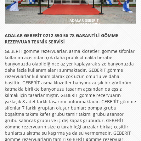
ADALAR GEBERİT
REZERVUAR SERVİSİ
ADALAR GEBERİT 0212 550 56 78 GARANTİLİ GÖMME
REZERVUAR TEKNİK SERVİSİ
GEBERİT gömme rezervuarlar, asma klozetler, gömme sifonlar
kullanım açısından çok daha pratik olmakla beraber
banyonuzda olabildiğince az yer kaplayarak size banyonuzda
daha fazla kullanım alanı sunmaktadır. GEBERİT gömme
rezervuarlar kullanım olarak çok uzun ömürlü ve daha
basittir. GEBERİT asma klozetler banyonuza şık bir görünüm
katmakla birlikte banyonuzu tasarım açısından da eşsiz
kılmak için tasarlanmıştır. GEBERİT gömme rezervuarın
yaklaşık 8 adet farklı tasarımı bulunmaktadır. GEBERİT gömme
sifonlar 7 farklı gruptan oluşur bunlar; pompa grubu
boşaltma takımı kafes grubu tamir takımı grubu asansör
grubu salıncak grubu ve iç dış kapak grubudur. GEBERİT
gömme rezervuarın size çıkarabileği arızalar birkaç çeşittir
bunlar;su akıtma su kaçırma ya da su vermemedir. GEBERİT
gömme rezervuarların tamiri GEBERİT gömme rezervuar