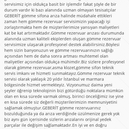
servisimiz için oldukça basit bir işlemdir fakat şöyle de bir
durum vardır ki bazı alanında uzman olmayan tesisatçılar
GEBERİT gömme sifona arıza halinde müdahale ettikleri
zaman hem gömme rezervuar servisimizin yapacağı işi
zorlaştırmakta hem de müşterilerimize yansıyan maliyetleri
kat be kat artırmaktadır.Gömme rezervuar arızası durumunda
alanında uzman kaliteli ekiplerden oluşan gömme rezervuar
servisimize ulaşarak profesyonel destek alabilirsiniz.Böylesi
hem sizin banyonuzun ve gömme rezervuarınızın sağlığı
açısından hem de daha sonra artması muhtemel olan
maliyetler açısından oldukça mühimdir.Biz sizlere profesyonel
olarak gömme rezervuar,asma klozet,gömme sifon teknik
servis imkanı ve hizmeti sunmaktayız.Gömme rezervuar teknik
servisi olarak yaklaşık 20 yıldır İstanbul ve marmara
bölgesinde hizmet vermekteyiz. Vizyonumuz daima yeni
şeyler öğrenip teknolojinin bizi götürdüğü noktalara mümkün
olan en kısa sürede varmak olmuş, birinci önceliğimiz ise yine
en kısa sürede siz değerli müşterilerimizin memnuniyetini
sağlamak olmuştur.GEBERİT gömme rezervuarınız
bozulduğunda ya da arıza verdiğinde üzülmenize gerek yok
biz aynı gün içerisinde sizlerin arızalarını orijinal yedek
parçalar ile değişim sağlamaktadır.En iyi ve en doğru