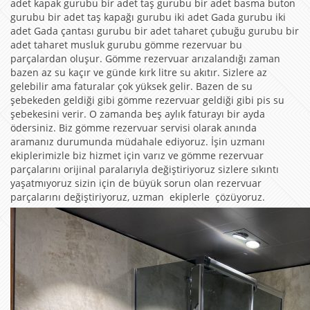
adet kapak gurubu bir adet taş gurubu bir adet basma buton
gurubu bir adet taş kapağı gurubu iki adet Gada gurubu iki
adet Gada çantası gurubu bir adet taharet çubuğu gurubu bir
adet taharet musluk gurubu gömme rezervuar bu
parçalardan oluşur. Gömme rezervuar arızalandığı zaman
bazen az su kaçır ve günde kırk litre su akıtır. Sizlere az
gelebilir ama faturalar çok yüksek gelir. Bazen de su
şebekeden geldiği gibi gömme rezervuar geldiği gibi pis su
şebekesini verir. O zamanda beş aylık faturayı bir ayda
ödersiniz. Biz gömme rezervuar servisi olarak anında
aramanız durumunda müdahale ediyoruz. İşin uzmanı
ekiplerimizle biz hizmet için varız ve gömme rezervuar
parçalarını orijinal paralarıyla değiştiriyoruz sizlere sıkıntı
yaşatmıyoruz sizin için de büyük sorun olan rezervuar
parçalarını değiştiriyoruz, uzman ekiplerle çözüyoruz.