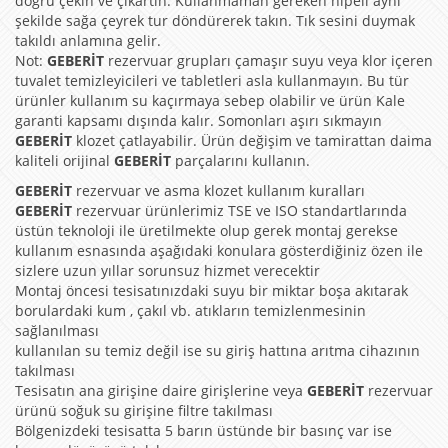
doğru çekin ve çıkartın. Kullanmaman gereken nipeli aynı
şekilde sağa çeyrek tur döndürerek takın. Tık sesini duymak
takıldı anlamına gelir.
Not:
GEBERİT
rezervuar grupları çamaşır suyu veya klor içeren
tuvalet temizleyicileri ve tabletleri asla kullanmayın. Bu tür
ürünler kullanım su kaçırmaya sebep olabilir ve ürün Kale
garanti kapsamı dışında kalır. Somonları aşırı sıkmayın
GEBERİT
klozet çatlayabilir. Ürün değişim ve tamirattan daima
kaliteli orijinal
GEBERİT
parçalarını kullanın.
GEBERİT
rezervuar ve asma klozet kullanım kuralları
GEBERİT
rezervuar ürünlerimiz TSE ve ISO standartlarında
üstün teknoloji ile üretilmekte olup gerek montaj gerekse
kullanım esnasında aşağıdaki konulara gösterdiğiniz özen ile
sizlere uzun yıllar sorunsuz hizmet verecektir
Montaj öncesi tesisatınızdaki suyu bir miktar boşa akıtarak
borulardaki kum , çakıl vb. atıkların temizlenmesinin
sağlanılması
kullanılan su temiz değil ise su giriş hattına arıtma cihazının
takılması
Tesisatın ana girişine daire girişlerine veya
GEBERİT
rezervuar
ürünü soğuk su girişine filtre takılması
Bölgenizdeki tesisatta 5 barın üstünde bir basınç var ise