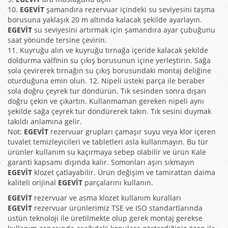
10.
EGEVİT
şamandıra rezervuar içindeki su seviyesini taşma
borusuna yaklaşık 20 m altında kalacak şekilde ayarlayın.
EGEVİT
su seviyesini artırmak için şamandıra ayar çubuğunu
saat yönünde tersine çevirin.
11. Kuyruğu alın ve kuyruğu tırnağa içeride kalacak şekilde
doldurma valfinin su çıkış borusunun içine yerleştirin. Sağa
sola çevirerek tırnağın su çıkış borusundaki montaj deliğine
oturduğuna emin olun. 12. Nipeli üsteki parça ile beraber
sola doğru çeyrek tur döndürün. Tık sesinden sonra dışarı
doğru çekin ve çıkartın. Kullanmaman gereken nipeli aynı
şekilde sağa çeyrek tur döndürerek takın. Tık sesini duymak
takıldı anlamına gelir.
Not:
EGEVİT
rezervuar grupları çamaşır suyu veya klor içeren
tuvalet temizleyicileri ve tabletleri asla kullanmayın. Bu tür
ürünler kullanım su kaçırmaya sebep olabilir ve ürün Kale
garanti kapsamı dışında kalır. Somonları aşırı sıkmayın
EGEVİT
klozet çatlayabilir. Ürün değişim ve tamirattan daima
kaliteli orijinal
EGEVİT
parçalarını kullanın.
EGEVİT
rezervuar ve asma klozet kullanım kuralları
EGEVİT
rezervuar ürünlerimiz TSE ve ISO standartlarında
üstün teknoloji ile üretilmekte olup gerek montaj gerekse