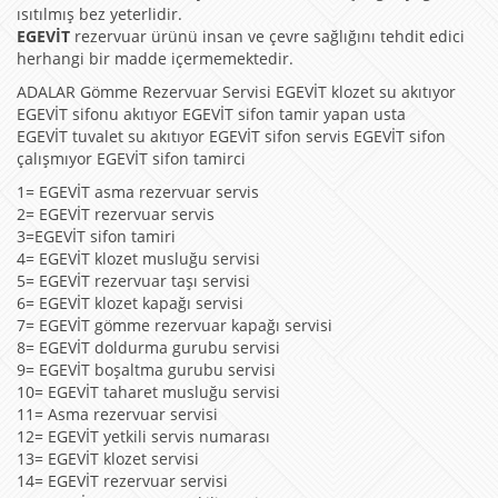
ısıtılmış bez yeterlidir.
EGEVİT
rezervuar ürünü insan ve çevre sağlığını tehdit edici
herhangi bir madde içermemektedir.
ADALAR Gömme Rezervuar Servisi EGEVİT klozet su akıtıyor
EGEVİT sifonu akıtıyor EGEVİT sifon tamir yapan usta
EGEVİT tuvalet su akıtıyor EGEVİT sifon servis EGEVİT sifon
çalışmıyor EGEVİT sifon tamirci
1= EGEVİT asma rezervuar servis
2= EGEVİT rezervuar servis
3=EGEVİT sifon tamiri
4= EGEVİT klozet musluğu servisi
5= EGEVİT rezervuar taşı servisi
6= EGEVİT klozet kapağı servisi
7= EGEVİT gömme rezervuar kapağı servisi
8= EGEVİT doldurma gurubu servisi
9= EGEVİT boşaltma gurubu servisi
10= EGEVİT taharet musluğu servisi
11= Asma rezervuar servisi
12= EGEVİT yetkili servis numarası
13= EGEVİT klozet servisi
14= EGEVİT rezervuar servisi