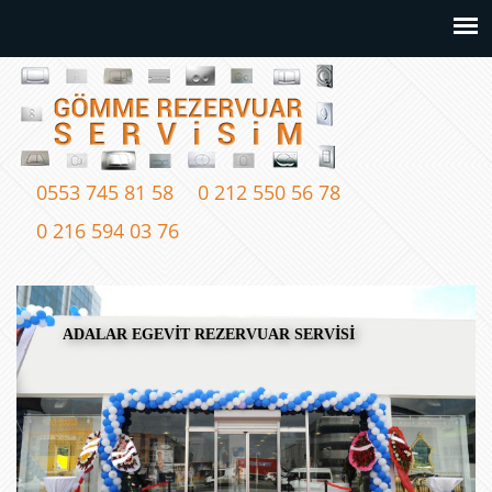
0553 745 81 58
0 212 550 56 78
0 216 594 03 76
ADALAR EGEVİT REZERVUAR SERVİSİ