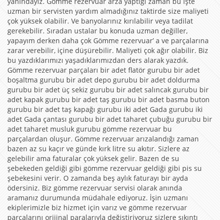
yanındayız. Gömme rezervuar arza yaptığı zaman bu işte
uzman bir servisten yardım almadığınız taktirde size maliyeti
çok yüksek olabilir. Ve banyolarınız kırılabilir veya tadilat
gerekebilir. Sıradan ustalar bu konuda uzman değiller,
yapayım derken daha çok Gömme rezervuar’ a ve parçalarına
zarar verebilir, içine düşürebilir. Maliyeti çok ağır olabilir. Biz
bu yazdıklarımızı yaşadıklarımızdan ders alarak yazdık.
Gömme rezervuar parçaları bir adet flatör gurubu bir adet
boşaltma gurubu bir adet depo gurubu bir adet doldurma
gurubu bir adet üç sekiz gurubu bir adet salıncak gurubu bir
adet kapak gurubu bir adet taş gurubu bir adet basma buton
gurubu bir adet taş kapağı gurubu iki adet Gada gurubu iki
adet Gada çantası gurubu bir adet taharet çubuğu gurubu bir
adet taharet musluk gurubu gömme rezervuar bu
parçalardan oluşur. Gömme rezervuar arızalandığı zaman
bazen az su kaçır ve günde kırk litre su akıtır. Sizlere az
gelebilir ama faturalar çok yüksek gelir. Bazen de su
şebekeden geldiği gibi gömme rezervuar geldiği gibi pis su
şebekesini verir. O zamanda beş aylık faturayı bir ayda
ödersiniz. Biz gömme rezervuar servisi olarak anında
aramanız durumunda müdahale ediyoruz. İşin uzmanı
ekiplerimizle biz hizmet için varız ve gömme rezervuar
parçalarını orijinal paralarıyla değiştiriyoruz sizlere sıkıntı