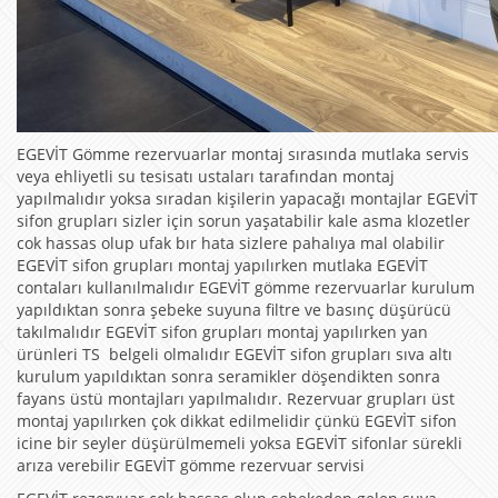
EGEVİT Gömme rezervuarlar montaj sırasında mutlaka servis
veya ehliyetli su tesisatı ustaları tarafından montaj
yapılmalıdır yoksa sıradan kişilerin yapacağı montajlar EGEVİT
sifon grupları sizler için sorun yaşatabilir kale asma klozetler
cok hassas olup ufak bır hata sizlere pahalıya mal olabilir
EGEVİT sifon grupları montaj yapılırken mutlaka EGEVİT
contaları kullanılmalıdır EGEVİT gömme rezervuarlar kurulum
yapıldıktan sonra şebeke suyuna filtre ve basınç düşürücü
takılmalıdır EGEVİT sifon grupları montaj yapılırken yan
ürünleri TS belgeli olmalıdır EGEVİT sifon grupları sıva altı
kurulum yapıldıktan sonra seramikler döşendikten sonra
fayans üstü montajları yapılmalıdır. Rezervuar grupları üst
montaj yapılırken çok dikkat edilmelidir çünkü EGEVİT sifon
icine bir seyler düşürülmemeli yoksa EGEVİT sifonlar sürekli
arıza verebilir EGEVİT gömme rezervuar servisi