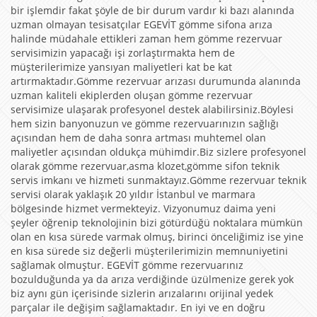
bir işlemdir fakat şöyle de bir durum vardır ki bazı alanında
uzman olmayan tesisatçılar EGEVİT gömme sifona arıza
halinde müdahale ettikleri zaman hem gömme rezervuar
servisimizin yapacağı işi zorlaştırmakta hem de
müşterilerimize yansıyan maliyetleri kat be kat
artırmaktadır.Gömme rezervuar arızası durumunda alanında
uzman kaliteli ekiplerden oluşan gömme rezervuar
servisimize ulaşarak profesyonel destek alabilirsiniz.Böylesi
hem sizin banyonuzun ve gömme rezervuarınızın sağlığı
açısından hem de daha sonra artması muhtemel olan
maliyetler açısından oldukça mühimdir.Biz sizlere profesyonel
olarak gömme rezervuar,asma klozet,gömme sifon teknik
servis imkanı ve hizmeti sunmaktayız.Gömme rezervuar teknik
servisi olarak yaklaşık 20 yıldır İstanbul ve marmara
bölgesinde hizmet vermekteyiz. Vizyonumuz daima yeni
şeyler öğrenip teknolojinin bizi götürdüğü noktalara mümkün
olan en kısa sürede varmak olmuş, birinci önceliğimiz ise yine
en kısa sürede siz değerli müşterilerimizin memnuniyetini
sağlamak olmuştur. EGEVİT gömme rezervuarınız
bozulduğunda ya da arıza verdiğinde üzülmenize gerek yok
biz aynı gün içerisinde sizlerin arızalarını orijinal yedek
parçalar ile değişim sağlamaktadır. En iyi ve en doğru