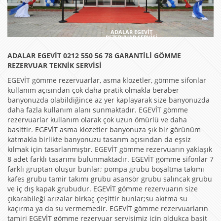
ADALAR EGEVİT
REZERVUAR SERVİSİ
ADALAR EGEVİT 0212 550 56 78 GARANTİLİ GÖMME
REZERVUAR TEKNİK SERVİSİ
EGEVİT gömme rezervuarlar, asma klozetler, gömme sifonlar
kullanım açısından çok daha pratik olmakla beraber
banyonuzda olabildiğince az yer kaplayarak size banyonuzda
daha fazla kullanım alanı sunmaktadır. EGEVİT gömme
rezervuarlar kullanım olarak çok uzun ömürlü ve daha
basittir. EGEVİT asma klozetler banyonuza şık bir görünüm
katmakla birlikte banyonuzu tasarım açısından da eşsiz
kılmak için tasarlanmıştır. EGEVİT gömme rezervuarın yaklaşık
8 adet farklı tasarımı bulunmaktadır. EGEVİT gömme sifonlar 7
farklı gruptan oluşur bunlar; pompa grubu boşaltma takımı
kafes grubu tamir takımı grubu asansör grubu salıncak grubu
ve iç dış kapak grubudur. EGEVİT gömme rezervuarın size
çıkarabileği arızalar birkaç çeşittir bunlar;su akıtma su
kaçırma ya da su vermemedir. EGEVİT gömme rezervuarların
tamiri EGEVİT gömme rezervuar servisimiz için oldukça basit