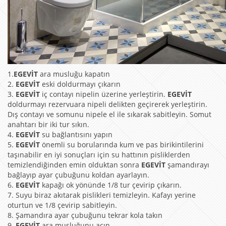
1.
EGEVİT
ara musluğu kapatın
2.
EGEVİT
eski doldurmayı çıkarın
3.
EGEVİT
iç contayı nipelin üzerine yerleştirin.
EGEVİT
doldurmayı rezervuara nipeli delikten geçirerek yerleştirin.
Dış contayı ve somunu nipele el ile sıkarak sabitleyin. Somut
anahtarı bir iki tur sıkın.
4.
EGEVİT
su bağlantısını yapın
5.
EGEVİT
önemli su borularında kum ve pas birikintilerini
taşınabilir en iyi sonuçları için su hattının pisliklerden
temizlendiğinden emin olduktan sonra
EGEVİT
şamandırayı
bağlayıp ayar çubuğunu koldan ayarlayın.
6.
EGEVİT
kapağı ok yönünde 1/8 tur çevirip çıkarın.
7. Suyu biraz akıtarak pislikleri temizleyin. Kafayı yerine
oturtun ve 1/8 çevirip sabitleyin.
8. Şamandıra ayar çubuğunu tekrar kola takın
9.
EGEVİT
ara musluğunu açın