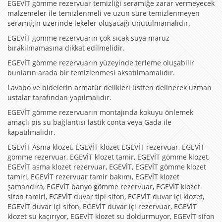
EGEVİT gömme rezervuar temizliği seramiğe zarar vermeyecek
malzemeler ile temizlenmeli ve uzun süre temizlenmeyen
seramiğin üzerinde lekeler oluşacağı unutulmamalıdır.
EGEVİT gömme rezervuarın çok sıcak suya maruz
bırakılmamasına dikkat edilmelidir.
EGEVİT gömme rezervuarın yüzeyinde terleme oluşabilir
bunların arada bir temizlenmesi aksatılmamalıdır.
Lavabo ve bidelerin armatür delikleri üstten delinerek uzman
ustalar tarafından yapılmalıdır.
EGEVİT gömme rezervuarın montajında kokuyu önlemek
amaçlı pis su bağlantısı lastik conta veya Gada ile
kapatılmalıdır.
EGEVİT Asma klozet, EGEVİT klozet EGEVİT rezervuar, EGEVİT
gömme rezervuar, EGEVİT klozet tamir, EGEVİT gömme klozet,
EGEVİT asma klozet rezervuar, EGEVİT, EGEVİT gömme klozet
tamiri, EGEVİT rezervuar tamir bakımı, EGEVİT klozet
şamandıra, EGEVİT banyo gömme rezervuar, EGEVİT klozet
sifon tamiri, EGEVİT duvar tipi sifon, EGEVİT duvar içi klozet,
EGEVİT duvar içi sifon, EGEVİT duvar içi rezervuar, EGEVİT
klozet su kaçırıyor, EGEVİT klozet su doldurmuyor, EGEVİT sifon