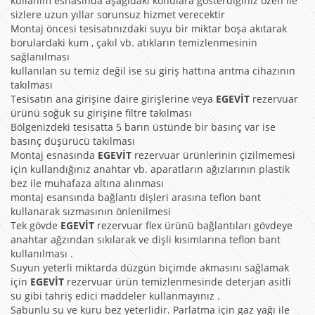
kullanım esnasında aşağıdaki konulara gösterdiğiniz özen ile
sizlere uzun yıllar sorunsuz hizmet verecektir
Montaj öncesi tesisatınızdaki suyu bir miktar boşa akıtarak
borulardaki kum , çakıl vb. atıkların temizlenmesinin
sağlanılması
kullanılan su temiz değil ise su giriş hattına arıtma cihazının
takılması
Tesisatın ana girişine daire girişlerine veya
EGEVİT
rezervuar
ürünü soğuk su girişine filtre takılması
Bölgenizdeki tesisatta 5 barın üstünde bir basınç var ise
basınç düşürücü takılması
Montaj esnasında
EGEVİT
rezervuar ürünlerinin çizilmemesi
için kullandığınız anahtar vb. aparatların ağızlarının plastik
bez ile muhafaza altına alınması
montaj esansında bağlantı dişleri arasına teflon bant
kullanarak sızmasının önlenilmesi
Tek gövde
EGEVİT
rezervuar flex ürünü bağlantıları gövdeye
anahtar ağzından sıkılarak ve dişli kısımlarına teflon bant
kullanılması .
Suyun yeterli miktarda düzgün biçimde akmasını sağlamak
için
EGEVİT
rezervuar ürün temizlenmesinde deterjan asitli
su gibi tahriş edici maddeler kullanmayınız .
Sabunlu su ve kuru bez yeterlidir. Parlatma için gaz yağı ile