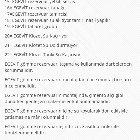
15=EGEVİT rezervuar yetkili servis
16= EGEVİT rezervuar kapağı
17=EGEVİT rezervuar tamircisi
18=EGEVİT rezervuar su akıtıyor tamiri nasıl yapılır
19=EGEVİT taharet grubu
20= EGEVİT Klozet Su Kaçırıyor
21= EGEVİT Klozet Su Doldurmuyor
22= EGEVİT Klozet Tankı Su Kaçırıyor
EGEVİT gömme rezervuar, taşıma ve kullanımda darbelerden
korunmalıdır.
EGEVİT gömme rezervuarın montajdan önce montaj broşürü
incelenmelidir.
EGEVİT gömme rezervuarın montajında, çimento alçı gibi
donarken genleşen malzemeler kullanılmamalıdır.
EGEVİT gömme rezervuarın içine su koyularak don etkisiyle
çatlamasına mâni olunmalıdır.
EGEVİT gömme rezervuar aşındırıcı ve asitli ürünler ile
temizlenmemelidir.