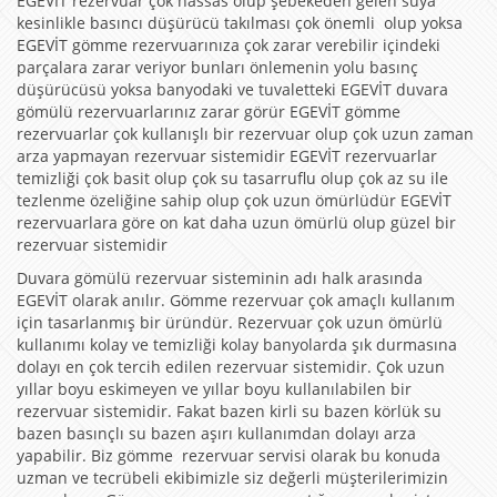
EGEVİT rezervuar çok hassas olup şebekeden gelen suya
kesinlikle basıncı düşürücü takılması çok önemli olup yoksa
EGEVİT gömme rezervuarınıza çok zarar verebilir içindeki
parçalara zarar veriyor bunları önlemenin yolu basınç
düşürücüsü yoksa banyodaki ve tuvaletteki EGEVİT duvara
gömülü rezervuarlarınız zarar görür EGEVİT gömme
rezervuarlar çok kullanışlı bir rezervuar olup çok uzun zaman
arza yapmayan rezervuar sistemidir EGEVİT rezervuarlar
temizliği çok basit olup çok su tasarruflu olup çok az su ile
tezlenme özeliğine sahip olup çok uzun ömürlüdür EGEVİT
rezervuarlara göre on kat daha uzun ömürlü olup güzel bir
rezervuar sistemidir
Duvara gömülü rezervuar sisteminin adı halk arasında
EGEVİT olarak anılır. Gömme rezervuar çok amaçlı kullanım
için tasarlanmış bir üründür. Rezervuar çok uzun ömürlü
kullanımı kolay ve temizliği kolay banyolarda şık durmasına
dolayı en çok tercih edilen rezervuar sistemidir. Çok uzun
yıllar boyu eskimeyen ve yıllar boyu kullanılabilen bir
rezervuar sistemidir. Fakat bazen kirli su bazen körlük su
bazen basınçlı su bazen aşırı kullanımdan dolayı arza
yapabilir. Biz gömme rezervuar servisi olarak bu konuda
uzman ve tecrübeli ekibimizle siz değerli müşterilerimizin